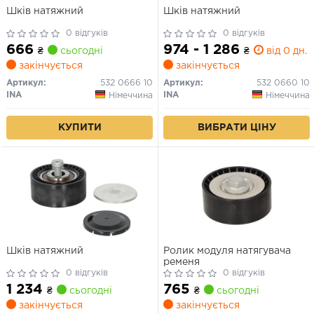
Шків натяжний
Шків натяжний
0 відгуків
0 відгуків
666
974 - 1 286
₴
сьогодні
₴
від 0 дн.
закінчується
закінчується
Артикул:
532 0666 10
Артикул:
532 0660 10
INA
INA
Німеччина
Німеччина
КУПИТИ
ВИБРАТИ ЦІНУ
Шків натяжний
Ролик модуля натягувача
ременя
0 відгуків
0 відгуків
1 234
765
₴
сьогодні
₴
сьогодні
закінчується
закінчується