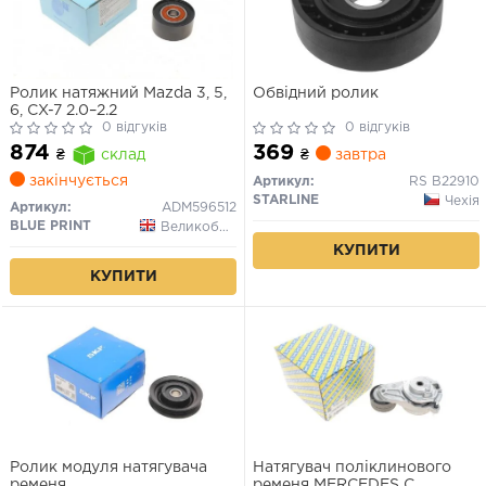
Ролик натяжний Mazda 3, 5,
Обвідний ролик
6, CX-7 2.0–2.2
0 відгуків
0 відгуків
369
874
₴
завтра
₴
склад
закінчується
Артикул:
RS B22910
STARLINE
Чехія
Артикул:
ADM596512
BLUE PRINT
Великобританія
КУПИТИ
КУПИТИ
Ролик модуля натягувача
Натягувач поліклинового
ременя
ременя MERCEDES C