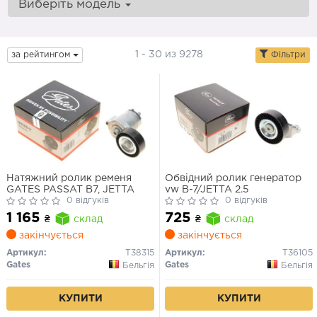
Виберіть модель
1 - 30 из 9278
за рейтингом
Фільтри
Натяжний ролик ременя
Обвідний ролик генератор
GATES PASSAT B7, JETTA
vw B-7/JETTA 2.5
0 відгуків
0 відгуків
1 165
725
₴
склад
₴
склад
закінчується
закінчується
Артикул:
T38315
Артикул:
T36105
Gates
Gates
Бельгія
Бельгія
КУПИТИ
КУПИТИ