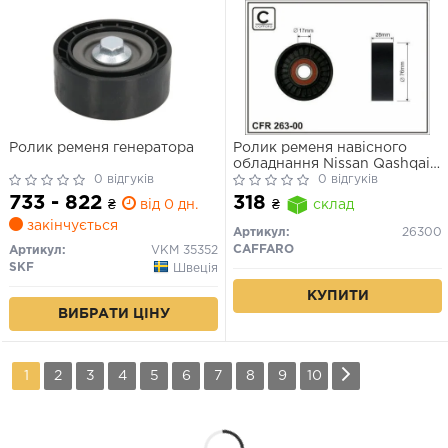
Ролик ременя генератора
Ролик ременя навісного
обладнання Nissan Qashqai
0 відгуків
J10, X-Trail T30/T31
0 відгуків
733 - 822
318
₴
від 0 дн.
₴
склад
закінчується
Артикул:
26300
CAFFARO
Артикул:
VKM 35352
SKF
Швеція
КУПИТИ
ВИБРАТИ ЦІНУ
1
2
3
4
5
6
7
8
9
10