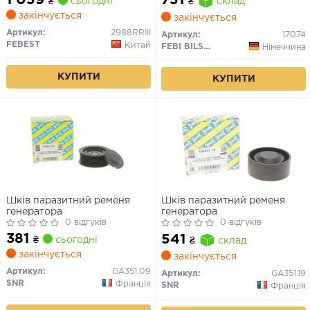
751
₴
сьогодні
₴
склад
закінчується
закінчується
Артикул:
2988RRIII
Артикул:
17074
FEBEST
Китай
FEBI BILSTEIN
Німеччина
КУПИТИ
КУПИТИ
Шків паразитний ременя
Шків паразитний ременя
генератора
генератора
0 відгуків
0 відгуків
381
541
₴
сьогодні
₴
склад
закінчується
закінчується
Артикул:
GA351.09
Артикул:
GA351.19
SNR
Франція
SNR
Франція