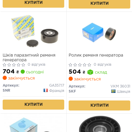
КУПИТИ
КУПИТИ
Шків паразитний ременя
Ролик ременя генератора
генератора
0 відгуків
0 відгуків
704
504
₴
сьогодні
₴
склад
закінчується
закінчується
Артикул:
GA357.17
Артикул:
VKM 36031
SNR
Франція
SKF
Швеція
КУПИТИ
КУПИТИ