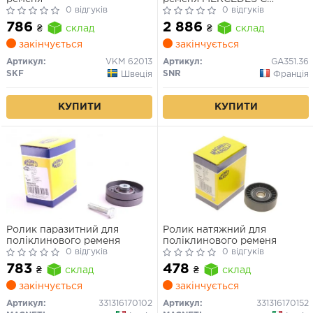
0 відгуків
(W203), C (W204), CLK
0 відгуків
(A209), CLS (C218), CLS
786
2 886
₴
склад
₴
склад
(C219) 2.1D-5.7 01.05-
закінчується
закінчується
Артикул:
VKM 62013
Артикул:
GA351.36
SKF
SNR
Швеція
Франція
КУПИТИ
КУПИТИ
Ролик паразитний для
Ролик натяжний для
поліклинового ременя
поліклинового ременя
0 відгуків
0 відгуків
783
478
₴
склад
₴
склад
закінчується
закінчується
Артикул:
331316170102
Артикул:
331316170152