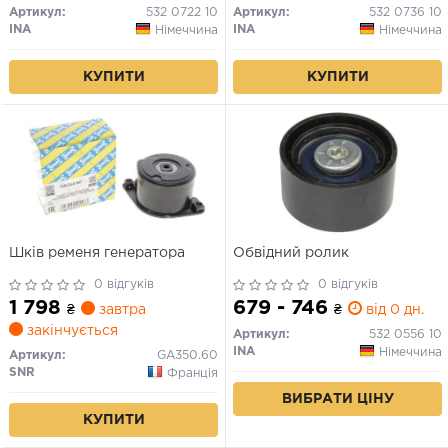
Артикул:
532 0722 10
Артикул:
532 0736 10
INA
INA
Німеччина
Німеччина
КУПИТИ
КУПИТИ
Шків ременя генератора
Обвідний ролик
0 відгуків
0 відгуків
1 798
679 - 746
₴
завтра
₴
від 0 дн.
закінчується
Артикул:
532 0556 10
INA
Німеччина
Артикул:
GA350.60
SNR
Франція
ВИБРАТИ ЦІНУ
КУПИТИ