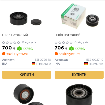
Шків натяжний
Шків натяжний
0 відгуків
0 відгуків
700
706
₴
склад
₴
склад
закінчується
закінчується
Артикул:
531 0729 10
Артикул:
532 0027 10
INA
INA
Німеччина
Німеччина
КУПИТИ
КУПИТИ