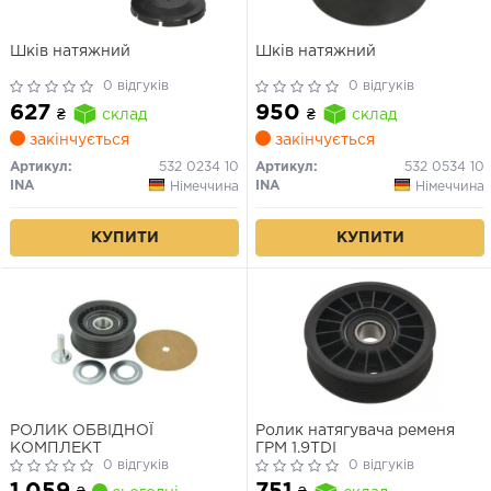
Шків натяжний
Шків натяжний
0 відгуків
0 відгуків
627
950
₴
склад
₴
склад
закінчується
закінчується
Артикул:
532 0234 10
Артикул:
532 0534 10
INA
INA
Німеччина
Німеччина
КУПИТИ
КУПИТИ
РОЛИК ОБВІДНОЇ
Ролик натягувача ременя
КОМПЛЕКТ
ГРМ 1.9TDI
0 відгуків
0 відгуків
1 059