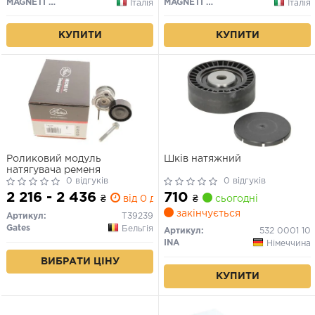
MAGNETI MARELLI
MAGNETI MARELLI
Італія
Італія
КУПИТИ
КУПИТИ
Роликовий модуль
Шків натяжний
натягувача ременя
0 відгуків
0 відгуків
2 216 - 2 436
710
₴
від 0 дн.
₴
сьогодні
закінчується
Артикул:
T39239
Gates
Бельгія
Артикул:
532 0001 10
INA
Німеччина
ВИБРАТИ ЦІНУ
КУПИТИ