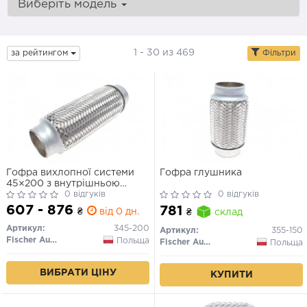
Виберіть модель
1 - 30 из 469
за рейтингом
Фільтри
Гофра вихлопної системи
Гофра глушника
45×200 з внутрішньою
опліткою
0 відгуків
0 відгуків
607 - 876
781
₴
від 0 дн.
₴
склад
Артикул:
345-200
Артикул:
355-150
Fischer Automotive One (FA1)
Польща
Fischer Automotive One (FA1)
Польща
ВИБРАТИ ЦІНУ
КУПИТИ