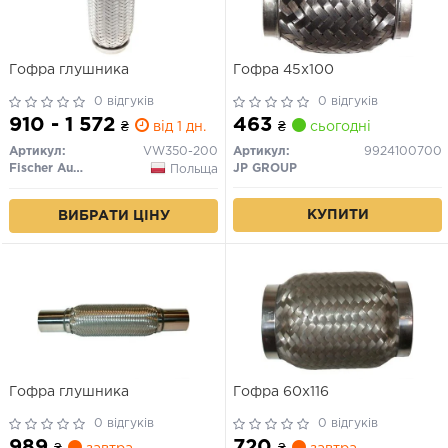
Гофра глушника
Гофра 45х100
0 відгуків
0 відгуків
910 - 1 572
463
₴
від 1 дн.
₴
сьогодні
Артикул:
VW350-200
Артикул:
9924100700
Fischer Automotive One (FA1)
JP GROUP
Польща
КУПИТИ
ВИБРАТИ ЦІНУ
Гофра глушника
Гофра 60x116
0 відгуків
0 відгуків
989
720