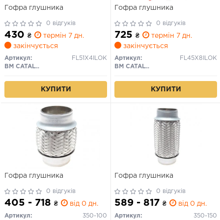
Гофра глушника
Гофра глушника
0 відгуків
0 відгуків
430
725
₴
термін 7 дн.
₴
термін 7 дн.
закінчується
закінчується
Артикул:
FL51X4ILOK
Артикул:
FL45X8ILOK
BM CATALYSTS
BM CATALYSTS
КУПИТИ
КУПИТИ
Гофра глушника
Гофра глушника
0 відгуків
0 відгуків
405 - 718
589 - 817
₴
від 0 дн.
₴
від 0 дн.
Артикул:
350-100
Артикул:
350-150