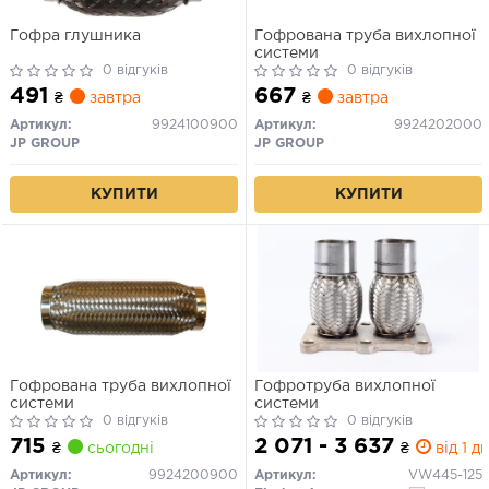
Гофра глушника
Гофрована труба вихлопної
системи
0 відгуків
0 відгуків
491
667
₴
завтра
₴
завтра
Артикул:
9924100900
Артикул:
9924202000
JP GROUP
JP GROUP
КУПИТИ
КУПИТИ
Гофрована труба вихлопної
Гофротруба вихлопної
системи
системи
0 відгуків
0 відгуків
715
2 071 - 3 637
₴
сьогодні
₴
від 1 дн
Артикул:
9924200900
Артикул:
VW445-125