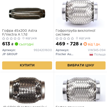
Гофра 45x200 Astra
Гофротруба вихлопної
F/Vectra A 1.7d
системи
0 відгуків
0 відгуків
613
469 - 728
₴
сьогодні
₴
від 1 дн.
Артикул:
9924201600
Артикул:
VW345-094
JP GROUP
Fischer Automotive One (FA1)
Польща
КУПИТИ
ВИБРАТИ ЦІНУ