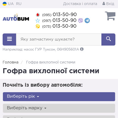
UA
RU
Доставка і оплата
Вхід
013-50-90
(095)
013-50-90
(097)
013-50-90
(073)
Яку запчастину шукаєте?
Наприклад: насос ГУР Туксон, 06H905601A
Головна
Гофра вихлопної системи
Гофра вихлопної системи
Почніть із вибору автомобіля:
Виберіть рік
Виберіть марку