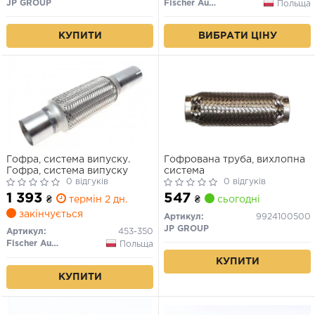
JP GROUP
Fischer Automotive One (FA1)
Польща
КУПИТИ
ВИБРАТИ ЦІНУ
Гофра, система випуску.
Гофрована труба, вихлопна
Гофра, система випуску
система
0 відгуків
0 відгуків
1 393
547
₴
термін 2 дн.
₴
сьогодні
закінчується
Артикул:
9924100500
JP GROUP
Артикул:
453-350
Fischer Automotive One (FA1)
Польща
КУПИТИ
КУПИТИ