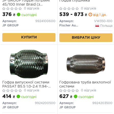
JP GROUP гофри потрійні
Гофра глушника
45/100 Inner Braid (з
внутрішній.обплетенням)
0 відгуків
0 відгуків
376
539 - 873
₴
сьогодні
₴
від 1 дн.
Артикул:
9924100600
Артикул:
VW350-100
JP GROUP
Fischer Automotive One (FA1)
Польща
КУПИТИ
ВИБРАТИ ЦІНУ
Гофра випускної системи
Гофрована труба вихлопної
PASSAT B5.5 1.0-2.4 11.94-
системи
02.08
0 відгуків
0 відгуків
414
627
₴
сьогодні
₴
сьогодні
Артикул:
9924200500
Артикул:
9924203500
JP GROUP
JP GROUP