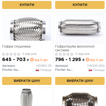
КУПИТИ
КУПИТИ
Гофра глушника
Гофротруба вихлопної
системи
0 відгуків
0 відгуків
645 - 703
796 - 1 295
₴
від 0 дн.
₴
від 0 дн.
Артикул:
VW360-115
Артикул:
VW345-200
Fischer Automotive One (FA1)
Fischer Automotive One (FA1)
Польща
Польща
ВИБРАТИ ЦІНУ
ВИБРАТИ ЦІНУ