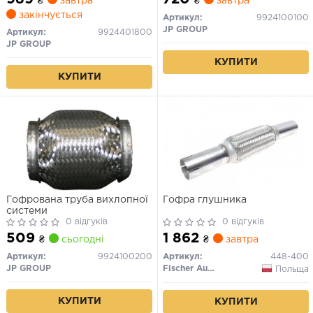
₴
завтра
₴
завтра
закінчується
Артикул:
9924100100
JP GROUP
Артикул:
9924401800
JP GROUP
КУПИТИ
КУПИТИ
Гофрована труба вихлопної
Гофра глушника
системи
0 відгуків
0 відгуків
509
1 862
₴
сьогодні
₴
завтра
Артикул:
9924100200
Артикул:
448-400
JP GROUP
Fischer Automotive One (FA1)
Польща
КУПИТИ
КУПИТИ