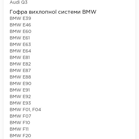
Audi Q3
Гофра вихлопної системи BMW
BMW E39
BMW E46
BMW E60
BMW E61
BMW E63
BMW E64
BMW E81
BMW E82
BMW E87
BMW E88
BMW E90
BMW E91
BMW E92
BMW E93
BMW F01, F04
BMW F07
BMW F10
BMW F11
BMW F20