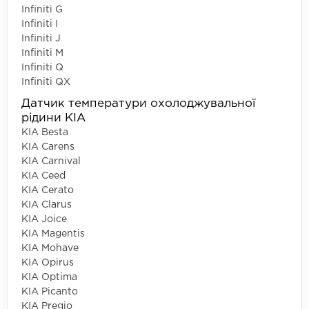
Infiniti G
Infiniti I
Infiniti J
Infiniti M
Infiniti Q
Infiniti QX
Датчик температури охолоджувальної
рідини KIA
KIA Besta
KIA Carens
KIA Carnival
KIA Ceed
KIA Cerato
KIA Clarus
KIA Joice
KIA Magentis
KIA Mohave
KIA Opirus
KIA Optima
KIA Picanto
KIA Pregio