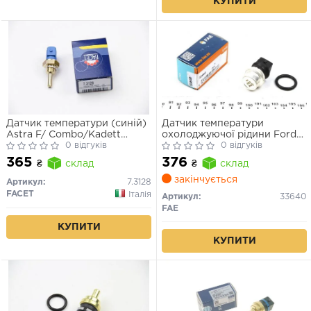
КУПИТИ
Датчик температури (синій)
Датчик температури
Astra F/ Combo/Kadett
охолоджуючої рідини Ford
E/BMW (E36, E34) 1.1-3.5 82-
0 відгуків
Galaxy I, Seat Cordoba, Skoda
0 відгуків
16
Felicia I 1.0–2.8
365
376
₴
склад
₴
склад
закінчується
Артикул:
7.3128
FACET
Італія
Артикул:
33640
FAE
КУПИТИ
КУПИТИ