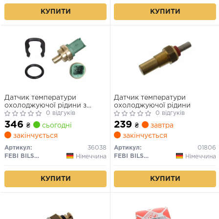
КУПИТИ
КУПИТИ
Датчик температури
Датчик температури
охолоджуючої рідини з
охолоджуючої рідини
ущільнюючим кільцем
0 відгуків
0 відгуків
346
239
₴
сьогодні
₴
завтра
закінчується
закінчується
Артикул:
36038
Артикул:
01806
FEBI BILSTEIN
FEBI BILSTEIN
Німеччина
Німеччина
КУПИТИ
КУПИТИ