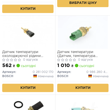
ВИБРАТИ ЦІНУ
КУПИТИ
Датчик температури
Датчик температури
охолоджуючої рідини
(Датчик, температура
(кількість контактів: 2, чорн)
0 відгуків
охлаждающей
0 відгуків
IVECO DAILY III ALFA
жидкости,Датчик,
562
1 010
₴
сьогодні
₴
сьогодні
ROMEO 159, GIULIA, STELVIO
температура охлаждающей
CADILLAC CTS CHEVROLET
жидкости)
Артикул:
0 281 002 170
Артикул:
0 986 280 404
CRUZE, TRAX FERRARI 12
BOSCH
BOSCH
Німеччина
Німеччина
CILINDRI, 360 1.0-6.5 09.98-
КУПИТИ
КУПИТИ