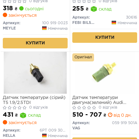
(92-02),Passat (92-97),Polo
0 відгуків
0 відгуків
(95-02),T4 (97-98)/Audi A3
318
255
₴
сьогодні
₴
склад
(97-00)/Seat Alhambra (96-
закінчується
00)
Артикул:
30616
FEBI BILSTEIN
Німеччина
Артикул:
100 919 0023
MEYLE
Німеччина
КУПИТИ
КУПИТИ
Оригінал
Датчик температури (сірий)
Датчик температури
T5 1.9/2.5TDI
двигуна(зелений) Audi
0 відгуків
A2/3/4/6/8, Skoda Fabia,
0 відгуків
Octavia, SuperB, Golf IV-V,
510 - 707
431
₴
від 0 дн.
₴
склад
Passat, Sharan, Touareg,
Touran, T4
закінчується
Артикул:
059 919 501A
VAG
Артикул:
6PT 009 309-331
HELLA
Німеччина