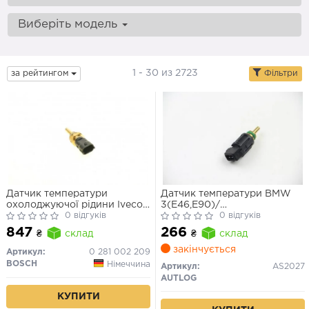
Виберіть модель
1 - 30 из 2723
за рейтингом
Фільтри
Датчик температури
Датчик температури BMW
охолоджуючої рідини Iveco
3(E46,E90)/
Daily, Eurostar, Stralis
0 відгуків
5(E39,E60)/7(E38,E65) 1.6-
0 відгуків
5.0 95-11
847
266
₴
склад
₴
склад
закінчується
Артикул:
0 281 002 209
BOSCH
Німеччина
Артикул:
AS2027
AUTLOG
КУПИТИ