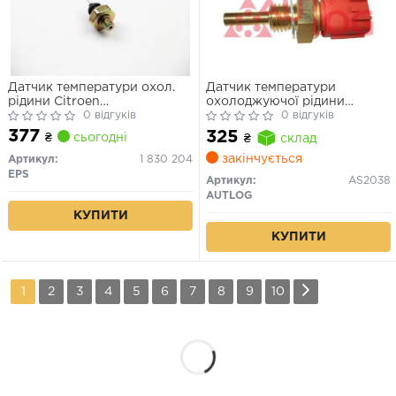
Датчик температури охол.
Датчик температури
рідини Citroen
охолоджуючої рідини
Berlingo/Jumper/Jumpy 1.8-
0 відгуків
Nissan, Opel, Renault, Ford
0 відгуків
2.5TD 94-02
377
325
₴
сьогодні
₴
склад
закінчується
Артикул:
1 830 204
EPS
Артикул:
AS2038
AUTLOG
КУПИТИ
КУПИТИ
1
2
3
4
5
6
7
8
9
10