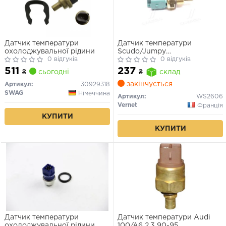
Датчик температури
Датчик температури
охолоджувальної рідини
Scudo/Jumpy
0 відгуків
2.0JTD/HDI/Berlingo
0 відгуків
511
237
₴
сьогодні
₴
склад
закінчується
Артикул:
30929318
SWAG
Німеччина
Артикул:
WS2606
Vernet
Франція
КУПИТИ
КУПИТИ
Датчик температури
Датчик температури Audi
охолоджувальної рідини
100/A6 2.3 90-95