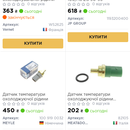
0 відгуків
0 відгуків
363
618
₴
сьогодні
₴
сьогодні
закінчується
Артикул:
1193200400
JP GROUP
Артикул:
WS2625
Vernet
Франція
КУПИТИ
КУПИТИ
Датчик температури
Датчик температури
охолоджуючої рідини
охолоджуючої рідини
0 відгуків
(кількість контактів: 4) AUDI
0 відгуків
A2, A3, A4 B5, A4 B6, A4 B7,
450
202
₴
сьогодні
₴
сьогодні
A6 C5, A6 C6, A8 D2, A8 D3,
ALLROAD C5, TT, FORD
Артикул:
100 919 0032
Артикул:
82105
GALAXY I, TRANSIT
MEYLE
MEAT&DORIA
Німеччина
Італія
CONNECT 1.0-4.2 07.90-08.14