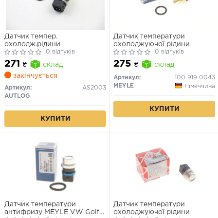
Датчик темпер.
Датчик температури
охолодж.рідини
охолоджуючої рідини
0 відгуків
0 відгуків
271
275
₴
склад
₴
склад
закінчується
Артикул:
100 919 0043
MEYLE
Німеччина
Артикул:
AS2003
AUTLOG
КУПИТИ
КУПИТИ
Датчик температури
Датчик температури
антифризу MEYLE VW Golf
охолоджуючої рідини