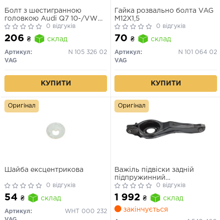
Болт з шестигранною
Гайка розвально болта VAG
головкою Audi Q7 10-/VW
M12X1,5
Touareg 11- (M14X1.5)
0 відгуків
0 відгуків
206
70
₴
склад
₴
склад
Артикул:
N 105 326 02
Артикул:
N 101 064 02
VAG
VAG
КУПИТИ
КУПИТИ
Оригінал
Оригінал
Шайба ексцентрикова
Важіль підвіски задній
підпружинний
0 відгуків
(гнутий) VOLVO C30, S40 II,
0 відгуків
V50; FORD C-MAX, FOCUS II;
54
1 992
₴
склад
₴
склад
MAZDA 3, 323(виробник
SRL)
закінчується
Артикул:
WHT 000 232
VAG