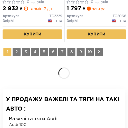
X6 (E71, E72) 3.0-4.8 10.06-
0 відгуків
0 відгуків
07.14
2 932
1 797
₴
термін 7 дн.
₴
завтра
Артикул:
TC2229
Артикул:
TC2066
Delphi
Delphi
США
США
КУПИТИ
КУПИТИ
1
2
3
4
5
6
7
8
9
10
У ПРОДАЖУ ВАЖЕЛІ ТА ТЯГИ НА ТАКІ
АВТО :
Важелі та тяги Audi
Audi 100