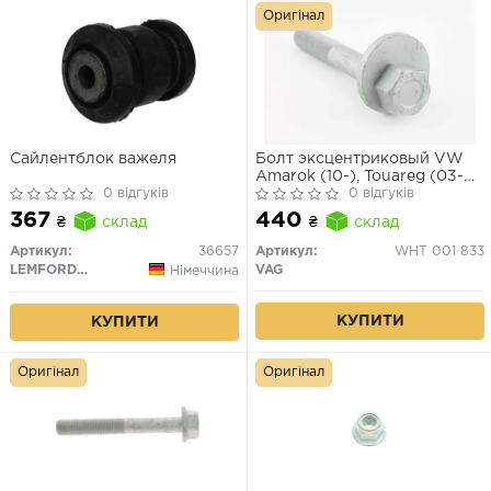
Оригінал
Сайлентблок важеля
Болт эксцентриковый VW
Amarok (10-), Touareg (03-
0 відгуків
18)/Audi Q7 (07-15)
0 відгуків
367
440
₴
склад
₴
склад
Артикул:
36657
Артикул:
WHT 001 833
LEMFORDER
VAG
Німеччина
КУПИТИ
КУПИТИ
Оригінал
Оригінал