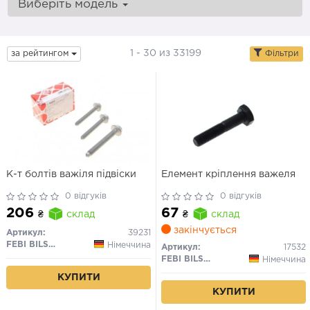
Виберіть модель
1 - 30 из 33199
за рейтингом
Фільтри
К-т болтів важіля підвіски
Елемент кріплення важеля
0 відгуків
0 відгуків
206
67
₴
склад
₴
склад
закінчується
Артикул:
39231
FEBI BILSTEIN
Німеччина
Артикул:
17532
FEBI BILSTEIN
Німеччина
КУПИТИ
КУПИТИ