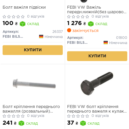
Болт важіля підвіски
FEBI VW Важіль
передн.нижній(без шарової)
0 відгуків
лів./прав. Golf III,Vento 91-
0 відгуків
100
1 276
₴
склад
₴
склад
закінчується
Артикул:
26337
FEBI BILSTEIN
Німеччина
Артикул:
01800
FEBI BILSTEIN
Німеччина
КУПИТИ
КУПИТИ
Болт кріплення переднього
FEBI VW болт кріплення
важелля (розвальный)
переднього важеля к кулаку
W211 М14х1,5х120/133
0 відгуків
М10х1,5х52 AUDI
0 відгуків
241
37
₴
склад
₴
склад