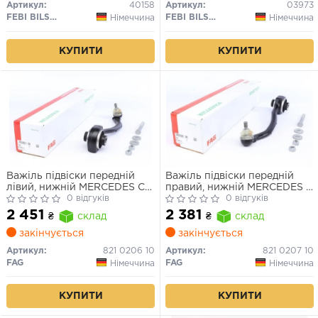
Артикул:
40158
Артикул:
03973
FEBI BILSTEIN
FEBI BILSTEIN
Німеччина
Німеччина
КУПИТИ
КУПИТИ
Важіль підвіски передній
Важіль підвіски передній
лівий, нижній MERCEDES C
правий, нижній MERCEDES C
(W203), CLC (CL203), CLK
0 відгуків
(W203), CLC (CL203), CLK
0 відгуків
(A209), CLK (C209), SLK
(A209), CLK (C209), SLK
2 451
2 381
₴
склад
₴
склад
(R171) 1.6-6.3 05.00-
(R171) 1.6-6.3 05.00-
закінчується
закінчується
Артикул:
821 0206 10
Артикул:
821 0207 10
FAG
FAG
Німеччина
Німеччина
КУПИТИ
КУПИТИ