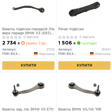
Важіль підвіски передній Лів
Ричаг пiдвiски
верх передн BMW X3 (E83)
2.0-3.0D 09.03-12.11
0 відгуків
0 відгуків
2 734
1 506
₴
термін 7 дн.
₴
сьогодні
Артикул:
27212
Артикул:
36401
FEBI BILSTEIN
FEBI BILSTEIN
Німеччина
Німеччина
КУПИТИ
КУПИТИ
Важіль зад. лів. BMW X5 E70
Важіль BMW X5/X6 "RR