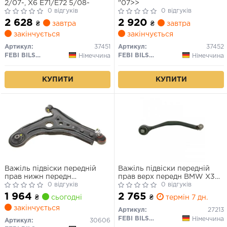
2/07-, X6 E71/E72 5/08-
"07>>
0 відгуків
0 відгуків
2 628
2 920
₴
завтра
₴
завтра
закінчується
закінчується
Артикул:
37451
Артикул:
37452
FEBI BILSTEIN
FEBI BILSTEIN
Німеччина
Німеччина
КУПИТИ
КУПИТИ
Важіль підвіски передній
Важіль підвіски передній
прав нижн передн
прав верх передн BMW X3
CHEVROLET AVEO / KALOS
0 відгуків
(E83) 2.0-3.0D 09.03-12.11
0 відгуків
DAEWOO KALOS 1.2-1.6
1 964
2 765
₴
сьогодні
₴
термін 7 дн.
09.02-
закінчується
Артикул:
27213
FEBI BILSTEIN
Німеччина
Артикул:
30606