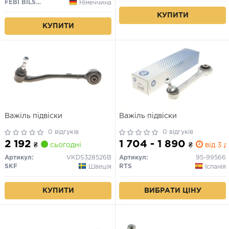
FEBI BILSTEIN
Німеччина
КУПИТИ
КУПИТИ
Важіль підвіски
Важіль підвіски
0 відгуків
0 відгуків
2 192
1 704 - 1 890
₴
сьогодні
₴
від 3 д
Артикул:
VKDS328526B
Артикул:
95-99566
SKF
RTS
Швеція
Іспанія
КУПИТИ
ВИБРАТИ ЦІНУ