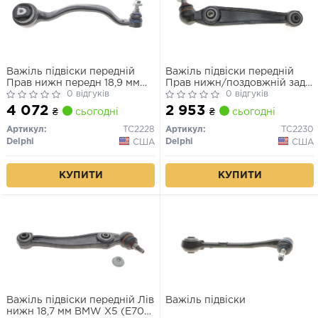
Важіль підвіски передній
Важіль підвіски передній
Прав нижн передн 18,9 мм
Прав нижн/поздовжній задн
BMW 5 (E60), X5 (E70), X5
0 відгуків
18,7 мм BMW X5 (E70), X6
0 відгуків
(F15, F85), X6 (E71, E72), X6
(E71, E72) 3.0-4.8 10.06-07.14
4 072
2 953
₴
сьогодні
₴
сьогодні
(F16, F86) 2.0-4.8 03.05-07.19
Артикул:
TC2228
Артикул:
TC2230
Delphi
Delphi
США
США
КУПИТИ
КУПИТИ
Важіль підвіски передній Лів
Важіль підвіски
нижн 18,7 мм BMW X5 (E70),