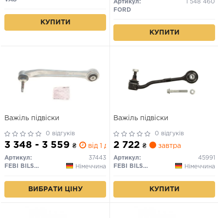
Артикул:
1 548 460
FORD
КУПИТИ
КУПИТИ
Важіль підвіски
Важіль підвіски
0 відгуків
0 відгуків
3 348 - 3 559
2 722
₴
від 1 дн.
₴
завтра
Артикул:
37443
Артикул:
45991
FEBI BILSTEIN
FEBI BILSTEIN
Німеччина
Німеччина
ВИБРАТИ ЦІНУ
КУПИТИ