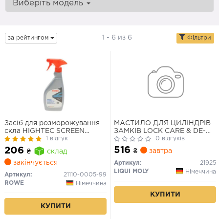
Виберіть модель
1 - 6 из 6
за рейтингом
Фільтри
Засіб для розморожування
МАСТИЛО ДЛЯ ЦИЛІНДРІВ
скла HIGHTEC SCREEN
ЗАМКІВ LOCK CARE & DE-
DEFROSTER, 500мл.
1 відгук
ICER 0,05Л
0 відгуків
516
206
₴
завтра
₴
склад
закінчується
Артикул:
21925
LIQUI MOLY
Німеччина
Артикул:
21110-0005-99
ROWE
Німеччина
КУПИТИ
КУПИТИ