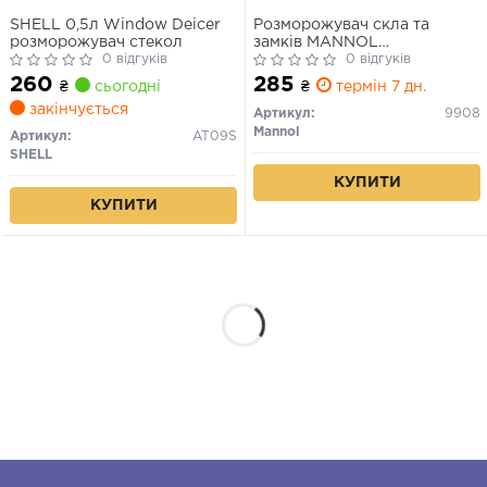
SHELL 0,5л Window Deicer
Розморожувач скла та
розморожувач стекол
замків MANNOL
0 відгуків
Defroster(аерозоль), 450мл.
0 відгуків
260
285
₴
сьогодні
₴
термін 7 дн.
закінчується
Артикул:
9908
Mannol
Артикул:
AT09S
SHELL
КУПИТИ
КУПИТИ