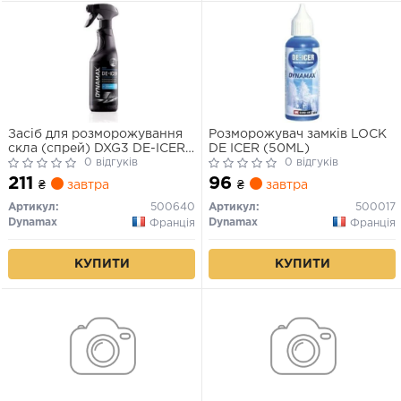
Засіб для розморожування
Розморожувач замків LOCK
скла (спрей) DXG3 DE-ICER
DE ICER (50ML)
(500ML)
0 відгуків
0 відгуків
211
96
₴
завтра
₴
завтра
Артикул:
500640
Артикул:
500017
Dynamax
Dynamax
Франція
Франція
КУПИТИ
КУПИТИ