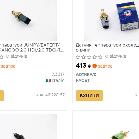
мператури JUMPY/EXPERT/
Датчик температури охоло
ANGOO 2.0 HDi/2.0 TDCi/1.5
рідини
0 відгуків
0 відгуків
413
завтра
₴
завтра
7.3317
Артикул:
Італія
FACET
Код: 461220-57
Ко
КУПИТИ