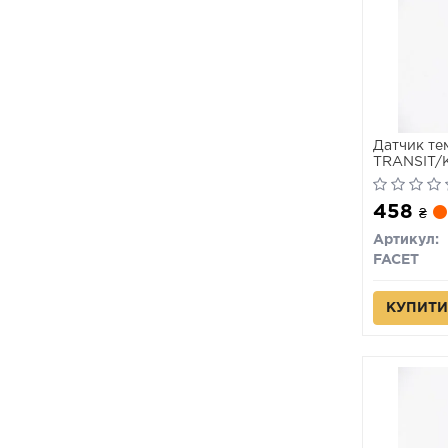
Датчик те
TRANSIT/K
dCi 01-
458
₴
Артикул:
FACET
КУПИТИ