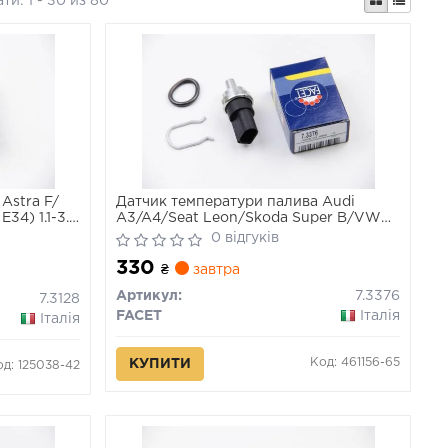
ати:
1 - 30 из 80
Astra F/
Датчик температури палива Audi
34) 1.1-3.5
A3/A4/Seat Leon/Skoda Super B/VW
Crafter 1.2-3.0 TDI 98-
0 відгуків
330
₴
завтра
Артикул:
7.3376
7.3128
FACET
Італія
Італія
Код: 461156-65
КУПИТИ
од: 125038-42