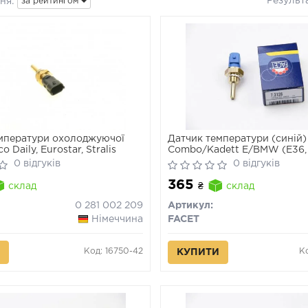
Результ
ня:
за рейтингом
мператури охолоджуючої
Датчик температури (синій) 
o Daily, Eurostar, Stralis
Combo/Kadett E/BMW (E36, E
82-16
0 відгуків
0 відгуків
365
склад
₴
склад
0 281 002 209
Артикул:
Німеччина
FACET
Код: 16750-42
К
КУПИТИ