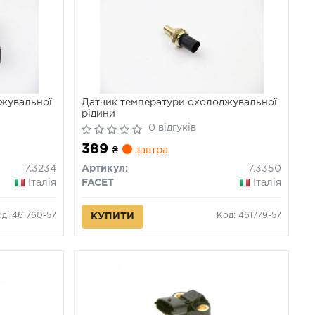
джувальної
Датчик температури охолоджувальної
рідини
0 відгуків
389
₴
завтра
7.3234
Артикул:
7.3350
Італія
FACET
Італія
д: 461760-57
Код: 461779-57
КУПИТИ