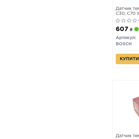
Датчик те
C30, C70 II,
V40, V50, V
XC70 I, X
607
MAZDA BT-
₴
Артикул:
BOSCH
КУПИТИ
Датчик те