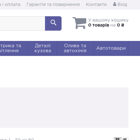
 і оплата
Гарантія та повернення
Контакти
Вхід
У вашому кошику
0 товарів
на
0 ₴
трика та
Деталі
Олива та
Автотовари
ітлення
кузова
автохімія