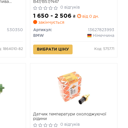
лива
B47/B57/N47
 7.3350)
0 відгуків
1 650 - 2 506
₴
від 0 дн.
закінчується
530350
Артикул:
13627823993
BMW
Німеччина
: 1864010-82
Код: 575771
ВИБРАТИ ЦІНУ
Датчик температури охолоджуючої
рідини
0 відгуків