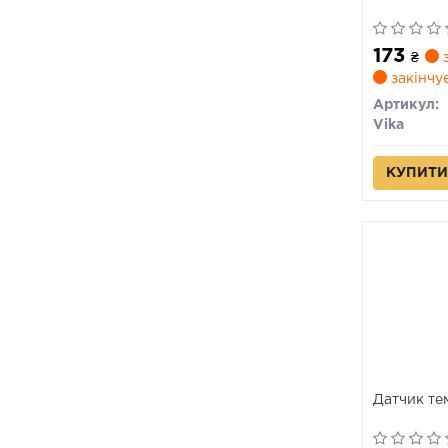
173
₴
з
закінчу
Артикул:
Vika
КУПИТИ
Датчик те