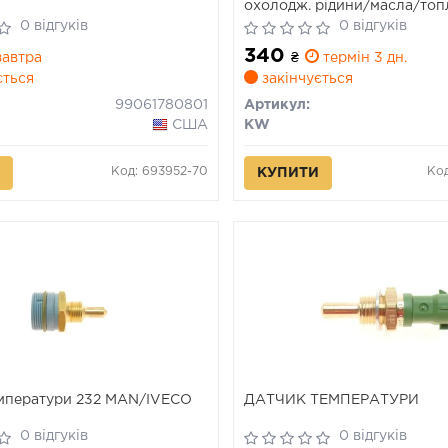
охолодж. рідини/масла/топ
(аналог EPS 1.830.350/Facet
0 відгуків
0 відгуків
340
автра
₴
термін 3 дн.
ється
закінчується
99061780801
Артикул:
США
KW
Код: 693952-70
Код
КУПИТИ
мператури 232 MAN/IVECO
ДАТЧИК ТЕМПЕРАТУРИ
0 відгуків
0 відгуків