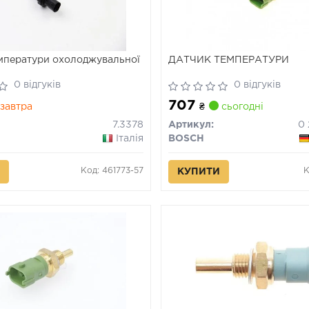
мператури охолоджувальної
ДАТЧИК ТЕМПЕРАТУРИ
0 відгуків
0 відгуків
707
завтра
₴
сьогодні
7.3378
Артикул:
0 
Італія
BOSCH
Код: 461773-57
К
КУПИТИ