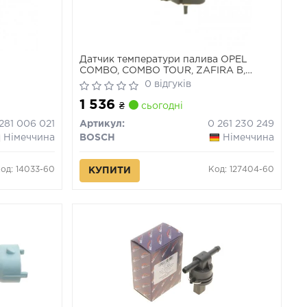
Датчик температури палива OPEL
COMBO, COMBO TOUR, ZAFIRA B,
ZAFIRA C 1.6CNG 04.05-
0 відгуків
1 536
₴
сьогодні
281 006 021
Артикул:
0 261 230 249
Німеччина
BOSCH
Німеччина
од: 14033-60
Код: 127404-60
КУПИТИ