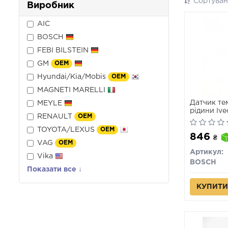
Сортуван
Виробник
AIC
BOSCH
FEBI BILSTEIN
GM
OEM
Hyundai/Kia/Mobis
OEM
MAGNETI MARELLI
Датчик те
MEYLE
рідини Ivec
RENAULT
OEM
TOYOTA/LEXUS
OEM
846
₴
VAG
OEM
Артикул:
Vika
BOSCH
Показати все ↓
КУПИТИ