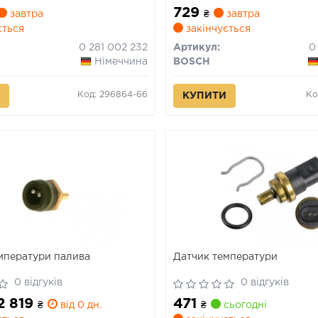
729
завтра
₴
завтра
ється
закінчується
0 281 002 232
Артикул:
0
Німеччина
BOSCH
Код: 296864-66
Ко
КУПИТИ
мператури палива
Датчик температури
0 відгуків
0 відгуків
 2 819
471
₴
від 0 дн.
₴
сьогодні