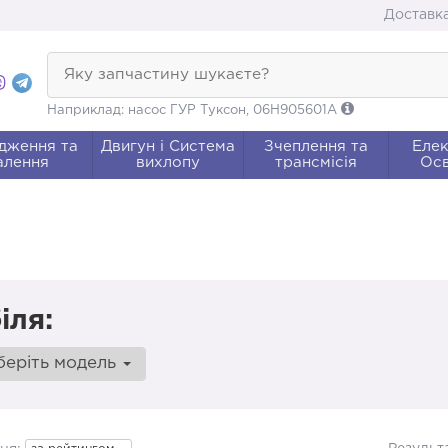
Доставка
Яку запчастину шукаєте?
Наприклад: насос ГУР Туксон, 06H905601A
дження та
Двигун і Система
Зчеплення та
Елек
алення
вихлопу
трансмісія
Осв
іля:
беріть модель