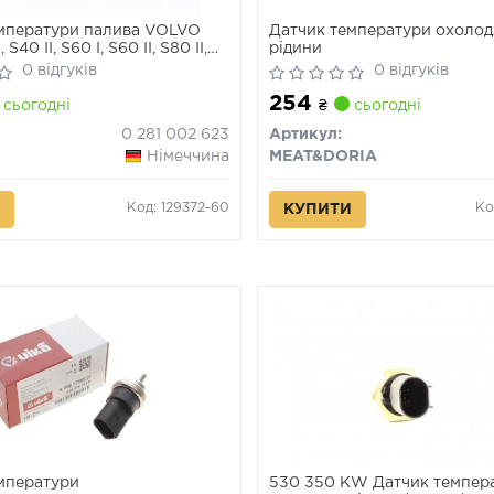
мператури палива VOLVO
Датчик температури охоло
 S40 II, S60 I, S60 II, S80 II,
рідини
60 I, V70 II, V70 III, XC60 I,
0 відгуків
0 відгуків
C70 II, XC90 I FORD RANGER
254
50 1.4D-3.0D 01.01-
сьогодні
₴
сьогодні
0 281 002 623
Артикул:
Німеччина
MEAT&DORIA
Код: 129372-60
Ко
КУПИТИ
мператури
530 350 KW Датчик темпер