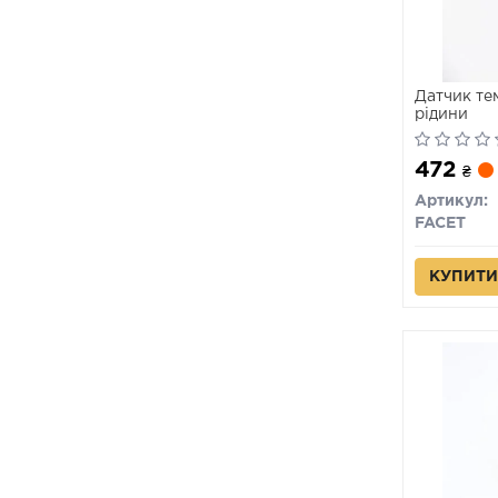
Датчик те
рідини
472
₴
Артикул:
FACET
КУПИТИ