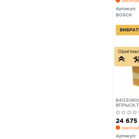
закінчу
Артикул:
BOSCH
ВИБРАТ
Оригіна
84133080
ВПРЫСК.
24 67
закінчу
Артикул: