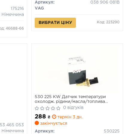
Артикул:
038 906 081B
VAG
175216
Німеччина
Код: 223290
ВИБРАТИ ЦІНУ
од: 46688-66
530 225 KW Датчик температури
охолодж. рідини/масла/топлива
(аналог EPS 1.830.225/Facet 7.3225)
0 відгуків
288
₴
термін 3 дн.
закінчується
453 465 053
Німеччина
Артикул:
530225