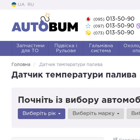
UA
RU
013-50-90
(095)
013-50-90
(097)
013-50-90
(073)
Запчастини
Підвіска і
Гальмівна
Охоло
для ТО
Рульове
система
оп
Головна
Датчик температури палива
Датчик температури палива
Почніть із вибору автомоб
Виберіть рік
Виберіть марку
Ви