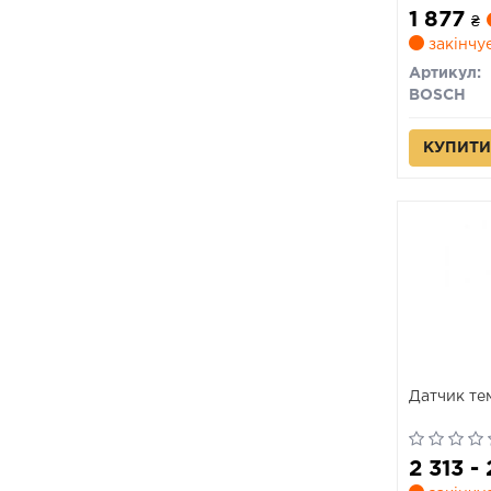
1 877
₴
закінчу
Артикул:
BOSCH
КУПИТИ
Датчик те
2 313 -