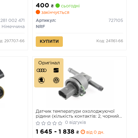
400
₴
сьогодні
закінчується
 281 002 471
Артикул:
727105
Німеччина
NRF
д: 297707-66
Код: 241161-66
КУПИТИ
Оригінал
Датчик температури охолоджуючої
рідини (кількість контактів: 2, чорний
чорн 2 контакти) AUDI A3, A4 B6, A4
0 відгуків
B7, A4 B8, A5, A6 ALLROAD C6, A6 C5,
1 645 - 1 838
A6 C6, A8 D3 SEAT ALHAMBRA 1.4D-
₴
від 0 дн.
4.2D 09.95-03.18