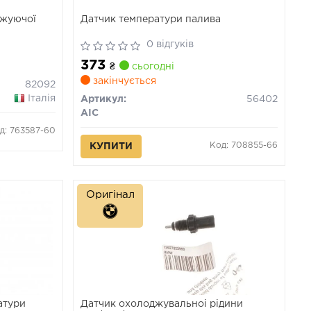
джуючої
Датчик температури палива
0 відгуків
373
₴
сьогодні
закінчується
82092
Італія
Артикул:
56402
AIC
д: 763587-60
Код: 708855-66
КУПИТИ
Оригінал
атури
Датчик охолоджувальноі рідини