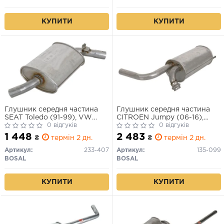
КУПИТИ
КУПИТИ
Глушник середня частина
Глушник середня частина
SEAT Toledo (91-99), VW
CITROEN Jumpy (06-16),
GOLF II (87-92), VW Jetta II
0 відгуків
FIAT Scudo (06-16),
0 відгуків
(83-92) 1.0-1.6 8V (233-407)
PEUGEOT Expert (06-16)
1 448
2 483
₴
термін 2 дн.
₴
термін 2 дн.
BOSAL
(135-099) BOSAL
Артикул:
233-407
Артикул:
135-099
BOSAL
BOSAL
КУПИТИ
КУПИТИ