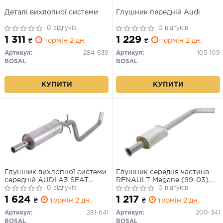
Деталі вихлопної системи
Глушник передній Audi
0 відгуків
0 відгуків
1 311
1 229
₴
термін 2 дн.
₴
термін 2 дн.
Артикул:
284-639
Артикул:
105-109
BOSAL
BOSAL
КУПИТИ
КУПИТИ
Глушник вихлопної системи
Глушник середня частина
середній AUDI A3 SEAT
RENAULT Megane (99-03),
ALTEA, ALTEA XL, LEON,
0 відгуків
RENAULT Megane Scenic
0 відгуків
TOLEDO III VW GOLF PLUS
(98-99), RENAULT Scenic
1 624
1 217
₴
термін 2 дн.
₴
термін 2 дн.
V, GOLF V, GOLF VI 1.2-1.6LPG
RX4 (00-01) (200-341)
05.03-07.15
BOSAL
Артикул:
281-641
Артикул:
200-341
BOSAL
BOSAL