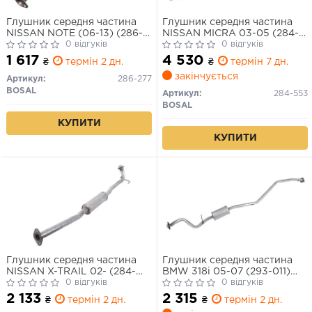
Глушник середня частина
Глушник середня частина
NISSAN NOTE (06-13) (286-
NISSAN MICRA 03-05 (284-
277) BOSAL
0 відгуків
553) BOSAL
0 відгуків
1 617
4 530
₴
термін 2 дн.
₴
термін 7 дн.
закінчується
Артикул:
286-277
BOSAL
Артикул:
284-553
BOSAL
КУПИТИ
КУПИТИ
Глушник середня частина
Глушник середня частина
NISSAN X-TRAIL 02- (284-
BMW 318i 05-07 (293-011)
259) BOSAL
0 відгуків
BOSAL
0 відгуків
2 133
2 315
₴
термін 2 дн.
₴
термін 2 дн.