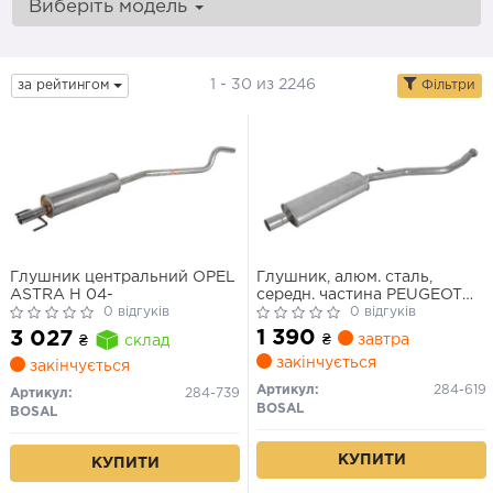
Виберіть модель
1 - 30 из 2246
за рейтингом
Фільтри
Глушник центральний OPEL
Глушник, алюм. сталь,
ASTRA H 04-
середн. частина PEUGEOT
0 відгуків
206 2.0i GT -16V (99-01)
0 відгуків
(repair) (284-619) BOSAL
1 390
3 027
₴
завтра
₴
склад
закінчується
закінчується
Артикул:
284-619
Артикул:
284-739
BOSAL
BOSAL
КУПИТИ
КУПИТИ