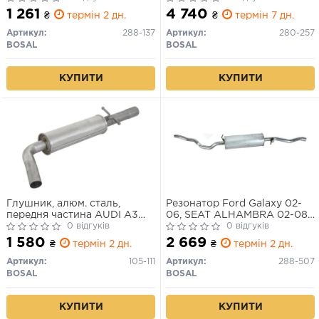
1 261
4 740
₴
термін 2 дн.
₴
термін 7 дн.
Артикул:
288-137
Артикул:
280-257
BOSAL
BOSAL
КУПИТИ
КУПИТИ
Глушник, алюм. сталь,
Резонатор Ford Galaxy 02-
передня частина AUDI A3
06, SEAT ALHAMBRA 02-08,
96-03 (105111) BOSAL
0 відгуків
VW Sharan 02-10
0 відгуків
Алюмінізована сталь
1 580
2 669
₴
термін 2 дн.
₴
термін 2 дн.
Артикул:
105-111
Артикул:
288-507
BOSAL
BOSAL
КУПИТИ
КУПИТИ