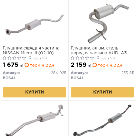
Глушник середня частина
Глушник, алюм. сталь,
NISSAN Micra III (02-10)
передня частина AUDI A3
(284-925) BOSAL
0 відгуків
03- (233811) BOSAL
0 відгуків
1 675
2 159
₴
термін 2 дн.
₴
термін 2 дн.
Артикул:
284-925
Артикул:
233-811
BOSAL
BOSAL
КУПИТИ
КУПИТИ