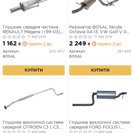
Глушник середня частина
Резонатор BOSAL Skoda
RENAULT Megane I (99-03),
Octavia 04-13, VW Golf V 07-
RENAULT Scenic (99-03)
0 відгуків
09, VW Jetta V 05-10
0 відгуків
(200-807) BOSAL
алюмінізована сталь (281-
1 162
2 249
₴
термін 2 дн.
₴
термін 2 дн.
469)
Артикул:
200-807
Артикул:
281-469
BOSAL
BOSAL
КУПИТИ
КУПИТИ
Глушник вихлопної системи
Глушник вихлопної системи
середній CITROEN C3 I, C3
середній FORD FOCUS I
PLURIEL 1.4 02.02-
0 відгуків
1.6/1.6ALK 10.98-03.05
0 відгуків