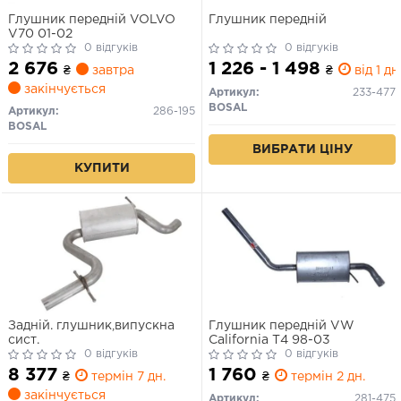
Глушник передній VOLVO
Глушник передній
V70 01-02
0 відгуків
0 відгуків
2 676
1 226 - 1 498
₴
завтра
₴
від 1 дн
закінчується
Артикул:
233-477
BOSAL
Артикул:
286-195
BOSAL
ВИБРАТИ ЦІНУ
КУПИТИ
Задній. глушник,випускна
Глушник передній VW
сист.
California T4 98-03
0 відгуків
0 відгуків
8 377
1 760
₴
термін 7 дн.
₴
термін 2 дн.
закінчується
Артикул:
281-475