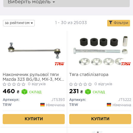
Виберіть модель
1 - 30 из 25033
за рейтингом
Фільтри
Наконечник рульової тяги
Тяга стабілізатора
Mazda 323 BG/BJ, MX-3, MX-
6
0 відгуків
0 відгуків
460
231
₴
склад
₴
склад
Артикул:
JTS393
Артикул:
JTS222
TRW
TRW
Німеччина
Німеччина
КУПИТИ
КУПИТИ