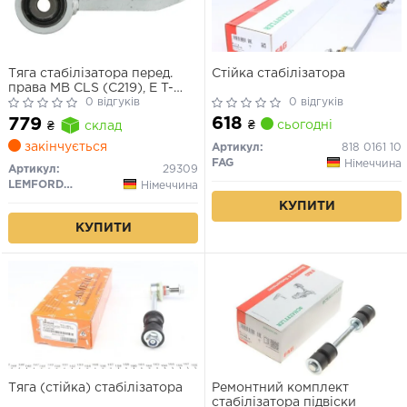
Тяга стабілізатора перед.
Стійка стабілізатора
права MB CLS (C219), E T-
Model (S211), E (W211), E
0 відгуків
0 відгуків
(W212) 1.8-6.2 02-10
618
779
₴
сьогодні
₴
склад
закінчується
Артикул:
818 0161 10
FAG
Німеччина
Артикул:
29309
LEMFORDER
Німеччина
КУПИТИ
КУПИТИ
Тяга (стійка) стабілізатора
Ремонтний комплект
стабілізатора підвіски