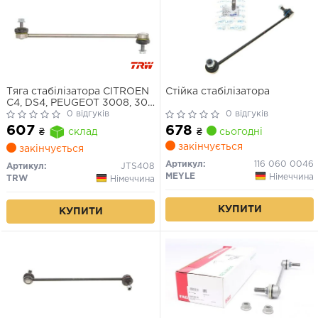
Тяга стабілізатора CITROEN
Стійка стабілізатора
C4, DS4, PEUGEOT 3008, 307,
308 00 - перед. міст (Вир-во
0 відгуків
0 відгуків
TRW)
678
607
₴
сьогодні
₴
склад
закінчується
закінчується
Артикул:
116 060 0046
Артикул:
JTS408
MEYLE
Німеччина
TRW
Німеччина
КУПИТИ
КУПИТИ