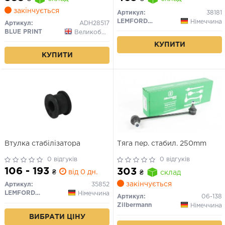
закінчується
Артикул:
38181
LEMFORDER
Німеччина
Артикул:
ADH28517
BLUE PRINT
Великобританія
КУПИТИ
КУПИТИ
Втулка стабілізатора
Тяга пер. стабил. 250mm
0 відгуків
0 відгуків
106 - 193
303
₴
від 0 дн.
₴
склад
закінчується
Артикул:
35852
LEMFORDER
Німеччина
Артикул:
06-138
Zilbermann
Німеччина
ВИБРАТИ ЦІНУ