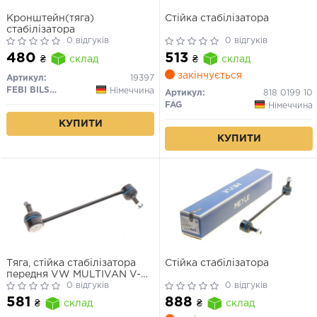
Кронштейн(тяга)
Стійка стабілізатора
стабілізатора
0 відгуків
0 відгуків
480
513
₴
склад
₴
склад
закінчується
Артикул:
19397
FEBI BILSTEIN
Німеччина
Артикул:
818 0199 10
FAG
Німеччина
КУПИТИ
КУПИТИ
Тяга, стійка стабілізатора
Стійка стабілізатора
передня VW MULTIVAN V-VI,
TRANSPORTER V-VI
0 відгуків
0 відгуків
581
888
₴
склад
₴
склад