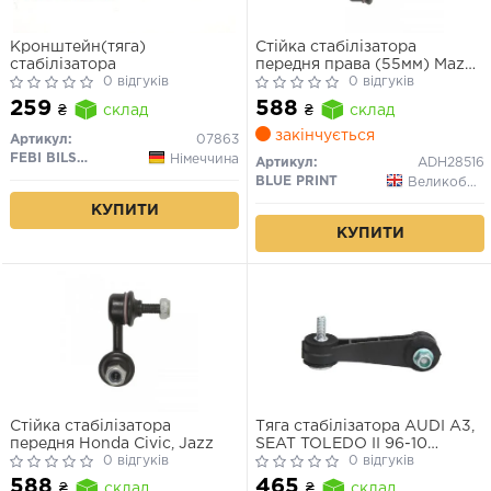
Кронштейн(тяга)
Стійка стабілізатора
стабілізатора
передня права (55мм) Mazda
0 відгуків
Xedos 9 2.0–2.5 07.93–09.02
0 відгуків
259
588
₴
склад
₴
склад
закінчується
Артикул:
07863
FEBI BILSTEIN
Німеччина
Артикул:
ADH28516
BLUE PRINT
Великобританія
КУПИТИ
КУПИТИ
Стійка стабілізатора
Тяга стабілізатора AUDI A3,
передня Honda Civic, Jazz
SEAT TOLEDO II 96-10
0 відгуків
перед.мост з двох сторін
0 відгуків
(Вир-во LEMFORDER)
588
465
₴
склад
₴
склад