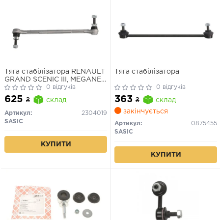
Тяга стабілізатора RENAULT
Тяга стабілізатора
GRAND SCENIC III, MEGANE
III 08-перед. міст (Вир-во
0 відгуків
0 відгуків
SASIC)
625
363
₴
склад
₴
склад
закінчується
Артикул:
2304019
SASIC
Артикул:
0875455
SASIC
КУПИТИ
КУПИТИ