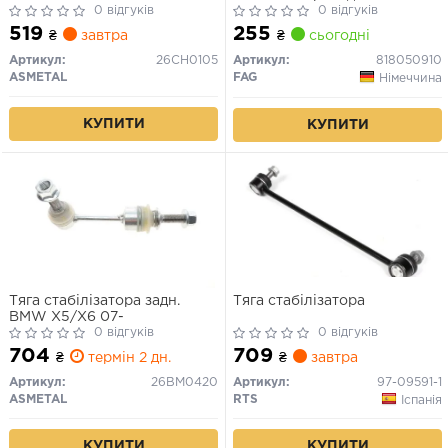
0 відгуків
0 відгуків
519
255
₴
завтра
₴
сьогодні
Артикул:
26CH0105
Артикул:
818050910
ASMETAL
FAG
Німеччина
КУПИТИ
КУПИТИ
Тяга стабілізатора задн.
Тяга стабілізатора
BMW X5/X6 07-
0 відгуків
0 відгуків
704
709
₴
термін 2 дн.
₴
завтра
Артикул:
26BM0420
Артикул:
97-09591-1
ASMETAL
RTS
Іспанія
КУПИТИ
КУПИТИ