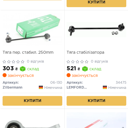
КУПИТИ
Тяга пер. стабил. 250mm
Тяга стабілізатора
0 відгуків
0 відгуків
303
521
₴
склад
₴
склад
закінчується
закінчується
Артикул:
06-130
Артикул:
34475
Zilbermann
LEMFORDER
Німеччина
Німеччина
КУПИТИ
КУПИТИ