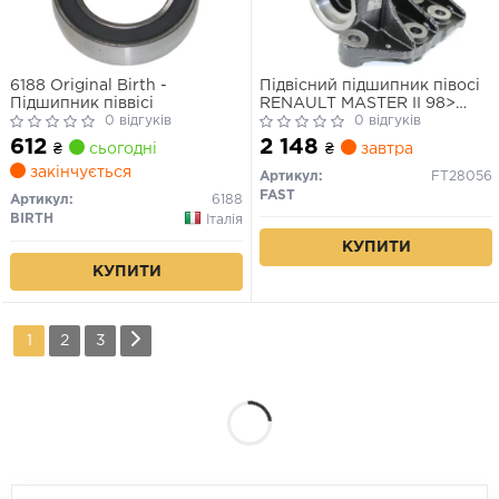
6188 Original Birth -
Підвісний підшипник півосі
Підшипник піввісі
RENAULT MASTER II 98>
0 відгуків
2.5/2.8
0 відгуків
612
2 148
₴
сьогодні
₴
завтра
закінчується
Артикул:
FT28056
FAST
Артикул:
6188
BIRTH
Італія
КУПИТИ
КУПИТИ
1
2
3