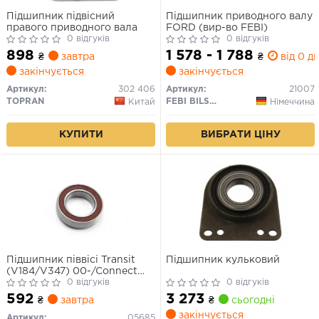
Підшипник підвісний
Підшипник приводного валу
правого приводного вала
FORD (вир-во FEBI)
0 відгуків
0 відгуків
898
1 578 - 1 788
₴
завтра
₴
від 0 дн
закінчується
закінчується
Артикул:
302 406
Артикул:
21007
TOPRAN
FEBI BILSTEIN
Китай
Німеччина
КУПИТИ
ВИБРАТИ ЦІНУ
Підшипник піввісі Transit
Підшипник кульковий
(V184/V347) 00-/Connect
02-
0 відгуків
0 відгуків
592
3 273
₴
завтра
₴
сьогодні
закінчується
Артикул:
05685