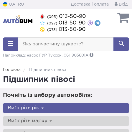
UA
RU
Доставка і оплата
Вхід
013-50-90
(095)
013-50-90
(097)
013-50-90
(073)
Яку запчастину шукаєте?
Наприклад: насос ГУР Туксон, 06H905601A
Головна
Підшипник півосі
Підшипник півосі
Почніть із вибору автомобіля:
Виберіть рік
Виберіть марку