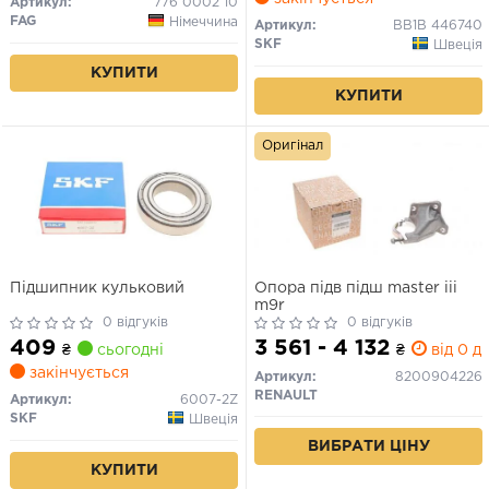
B, VIVARO A, PEUGEOT 407,
Артикул:
776 0002 10
RENAULT CLIO II, CLIO III,
FAG
Німеччина
Артикул:
BB1B 446740
CLIO IV 1.2-3.2D 11.93-
SKF
Швеція
КУПИТИ
КУПИТИ
Оригінал
Підшипник кульковий
Опора підв підш master iii
m9r
0 відгуків
0 відгуків
409
3 561 - 4 132
₴
сьогодні
₴
від 0 дн
закінчується
Артикул:
8200904226
RENAULT
Артикул:
6007-2Z
SKF
Швеція
ВИБРАТИ ЦІНУ
КУПИТИ