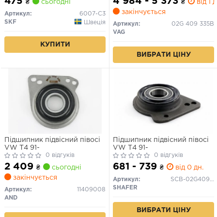
475
4 984 - 5 373
₴
сьогодні
₴
від 1 д
закінчується
Артикул:
6007-C3
SKF
Швеція
Артикул:
02G 409 335B
VAG
КУПИТИ
ВИБРАТИ ЦІНУ
Підшипник підвісний півосі
Підшипник підвісний півосі
VW T4 91-
VW T4 91-
0 відгуків
0 відгуків
2 409
681 - 739
₴
сьогодні
₴
від 0 дн.
закінчується
Артикул:
SCB-02G409335A
SHAFER
Артикул:
11409008
AND
ВИБРАТИ ЦІНУ