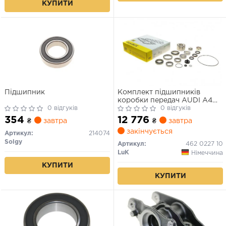
КУПИТИ
Підшипник
Комплект підшипників
коробки передач AUDI A4
0 відгуків
B8, A5 1.8-2.0D 10.07-01.17
0 відгуків
354
12 776
₴
завтра
₴
завтра
закінчується
Артикул:
214074
Solgy
Артикул:
462 0227 10
LuK
Німеччина
КУПИТИ
КУПИТИ