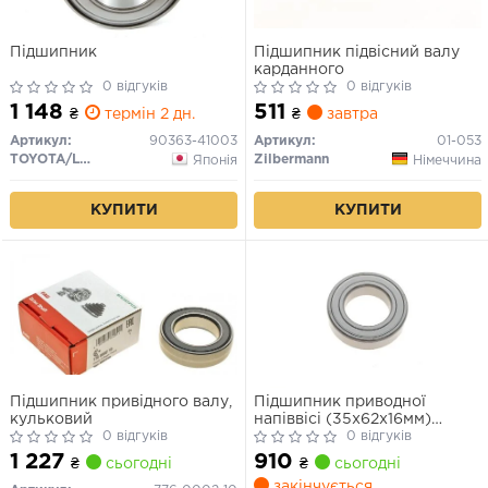
Підшипник
Підшипник підвісний валу
карданного
0 відгуків
0 відгуків
1 148
511
₴
термін 2 дн.
₴
завтра
Артикул:
90363-41003
Артикул:
01-053
TOYOTA/LEXUS
Zilbermann
Японія
Німеччина
КУПИТИ
КУПИТИ
Підшипник привідного валу,
Підшипник приводної
кульковий
напіввісі (35x62x16мм)
0 відгуків
CITROEN JUMPER II, FIAT
0 відгуків
DUCATO, FORD TRANSIT,
1 227
910
₴
сьогодні
₴
сьогодні
OPEL MOVANO A, MOVANO
закінчується