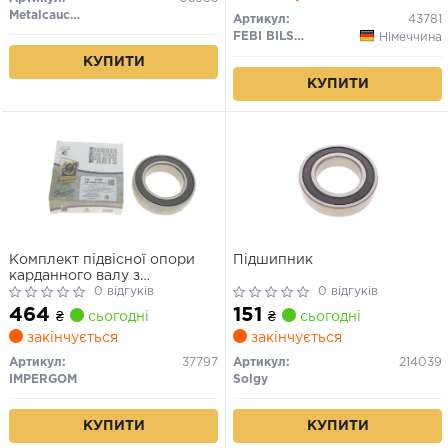
Metalcaucho
Артикул:
43781
FEBI BILSTEIN
Німеччина
КУПИТИ
КУПИТИ
Комплект підвісної опори
Підшипник
карданного валу з
кульковим підшипником
0 відгуків
0 відгуків
464
151
₴
сьогодні
₴
сьогодні
закінчується
закінчується
Артикул:
37797
Артикул:
214039
IMPERGOM
Solgy
КУПИТИ
КУПИТИ