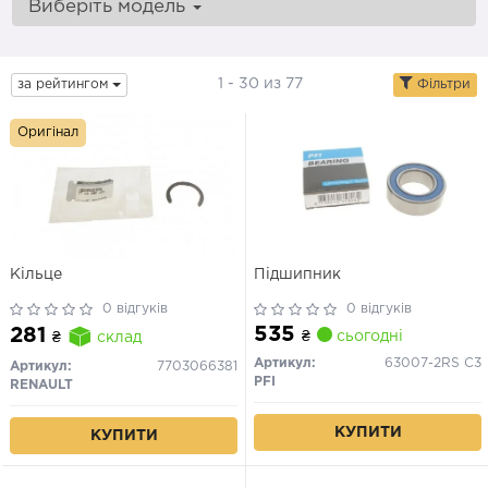
Виберіть модель
1 - 30 из 77
за рейтингом
Фільтри
Оригінал
Кільце
Підшипник
0 відгуків
0 відгуків
535
281
₴
сьогодні
₴
склад
Артикул:
63007-2RS C3
Артикул:
7703066381
PFI
RENAULT
КУПИТИ
КУПИТИ