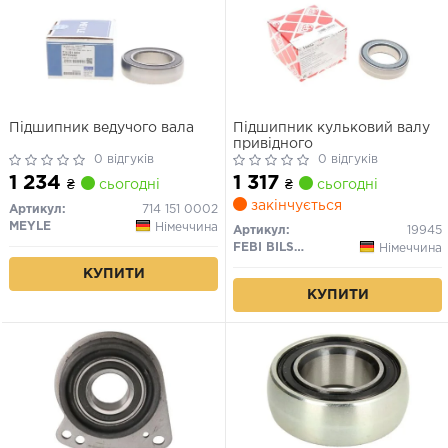
Підшипник ведучого вала
Підшипник кульковий валу
привідного
0 відгуків
0 відгуків
1 234
1 317
₴
сьогодні
₴
сьогодні
закінчується
Артикул:
714 151 0002
MEYLE
Німеччина
Артикул:
19945
FEBI BILSTEIN
Німеччина
КУПИТИ
КУПИТИ