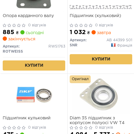
Опора карданного валу
Підшипник (кульковий)
0 відгуків
0 відгуків
885
1 032
₴
сьогодні
₴
завтра
закінчується
Артикул:
AB 44399 S01
SNR
Франція
Артикул:
RWS1763
ROTWEISS
КУПИТИ
КУПИТИ
Оригінал
Підшипник кульковий
Diam 35 пiдшипник з
корпусом полуосi VW T4
0 відгуків
0 відгуків