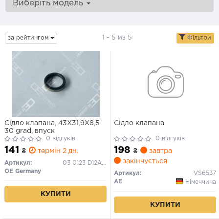
Виберіть модель
1 - 5 из 5
за рейтингом
Фільтри
Сідло клапана, 43X31,9X8,5
Сідло клапана
30 grad, впуск
0 відгуків
0 відгуків
141
198
₴
термін 2 дн.
₴
завтра
закінчується
Артикул:
03 0123 D12A00
OE Germany
Артикул:
VS6537
AE
Німеччина
КУПИТИ
КУПИТИ