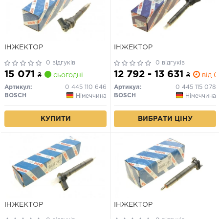
ІНЖЕКТОР
ІНЖЕКТОР
0 відгуків
0 відгуків
15 071
12 792 - 13 631
₴
сьогодні
₴
від 0
Артикул:
0 445 110 646
Артикул:
0 445 115 078
BOSCH
BOSCH
Німеччина
Німеччина
КУПИТИ
ВИБРАТИ ЦІНУ
ІНЖЕКТОР
ІНЖЕКТОР