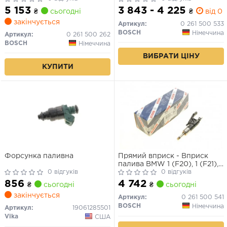
(F23), 3 (F30, F80), 3 (F31), 3
5 153
3 843 - 4 225
₴
сьогодні
₴
від 0 
GRAN TURISMO (F34), 4
закінчується
(F32, F82), 4 (F33, F83) 1.6-
Артикул:
0 261 500 533
3.0H 10.07-06.21
BOSCH
Німеччина
Артикул:
0 261 500 262
BOSCH
Німеччина
ВИБРАТИ ЦІНУ
КУПИТИ
Форсунка паливна
Прямий вприск - Вприск
палива BMW 1 (F20), 1 (F21),
0 відгуків
2 (F22, F87), 2 (F23), 2 (F45),
0 відгуків
2 GRAN TOURER (F46), 3
856
4 742
₴
сьогодні
₴
сьогодні
(F30, F80), 3 (F31), 3 (G20,
закінчується
G80, G28), 3 GRAN TURISMO
Артикул:
0 261 500 541
(F34), 4 (F32, F82) 1.2-3.0
BOSCH
Німеччина
Артикул:
19061285501
09.13-
Vika
США