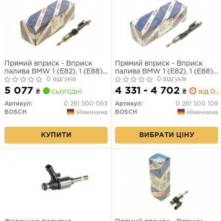
Прямий вприск - Вприск
Прямий вприск - Вприск
палива BMW 1 (E82), 1 (E88),
палива BMW 1 (E82), 1 (E88),
3 (E90), 3 (E91), 3 (E92), 3
0 відгуків
1 (F20), 1 (F21), 2 (F22, F87), 3
0 відгуків
(E93), 5 (F10), 5 GRAN
(E90), 3 (E91), 3 (E92), 3
5 077
4 331 - 4 702
₴
сьогодні
₴
від 0 д
TURISMO (F07), X5 (E70), X6
(E93), 3 (F30, F80), 3 (F31), 3
(E71, E72) 3.0 03.06-02.17
GRAN TURISMO (F34), 4
Артикул:
0 261 500 063
Артикул:
0 261 500 109
(F32, F82) 1.6-3.0H 03.06-
BOSCH
BOSCH
Німеччина
Німеччина
12.19
КУПИТИ
ВИБРАТИ ЦІНУ