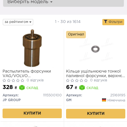
Виберіть модель
1 - 30 из 1614
за рейтингом
Фільтри
Оригінал
Распылитель форсунки
Кільце ущільнююче тонкої
VAG/VOLVO
паливної форсунки, верхнє
80/100/740/760 78- 2.0/2.4
0 відгуків
AVEO, Lanos, Epica, Lacetti,
0 відгуків
Leganza, Nexia
328
67
₴
склад
₴
склад
Артикул:
1115500100
Артикул:
25169195
JP GROUP
GM
Німеччина
КУПИТИ
КУПИТИ