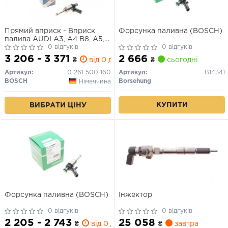
Прямий вприск - Вприск
Форсунка паливна (BOSCH)
палива AUDI A3, A4 B8, A5,
TT SEAT ALHAMBRA, ALTEA,
0 відгуків
0 відгуків
ALTEA XL, EXEO, EXEO ST,
3 206 - 3 371
2 666
₴
від 0 дн.
₴
сьогодні
LEON, TOLEDO III SKODA
OCTAVIA II, SUPERB II, YETI
Артикул:
0 261 500 160
Артикул:
B14341
VW CC B7, GOLF VI 1.8 11.06-
BOSCH
Borsehung
Німеччина
12.17
КУПИТИ
ВИБРАТИ ЦІНУ
Форсунка паливна (BOSCH)
Інжектор
0 відгуків
0 відгуків
2 205 - 2 743
25 058
₴
від 0 дн.
₴
завтра