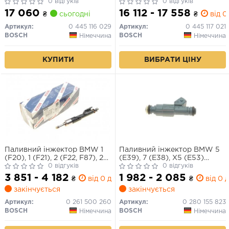
0 відгуків
0 відгуків
17 060
16 112 - 17 558
₴
сьогодні
₴
від 0
Артикул:
0 445 116 029
Артикул:
0 445 117 021
BOSCH
BOSCH
Німеччина
Німеччина
КУПИТИ
ВИБРАТИ ЦІНУ
Паливний інжектор BMW 1
Паливний інжектор BMW 5
(F20), 1 (F21), 2 (F22, F87), 2
(E39), 7 (E38), X5 (E53)
(F23), 3 (F30, F80), 3 (F31), 3
0 відгуків
LAND ROVER RANGE ROVER
0 відгуків
GRAN TURISMO (F34), 4
III M62B35(358S2)-
3 851 - 4 182
1 982 - 2 085
₴
від 0 дн.
₴
від 0 д
(F32, F82), 4 (F33, F83), 4
M62B46(468S1) 02.96-08.05
закінчується
закінчується
GRAN COUPE (F36), 5 (F10),
5 (F11) 1.6-3.0H 01.09-06.21
Артикул:
0 261 500 260
Артикул:
0 280 155 823
BOSCH
BOSCH
Німеччина
Німеччина