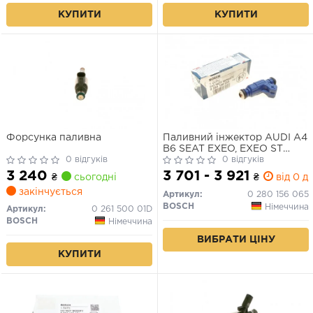
КУПИТИ
КУПИТИ
Форсунка паливна
Паливний інжектор AUDI A4
B6 SEAT EXEO, EXEO ST
0 відгуків
SKODA SUPERB I VW
0 відгуків
PASSAT B5.5 1.8 11.00-05.10
3 240
3 701 - 3 921
₴
сьогодні
₴
від 0 дн
закінчується
Артикул:
0 280 156 065
BOSCH
Німеччина
Артикул:
0 261 500 01D
BOSCH
Німеччина
ВИБРАТИ ЦІНУ
КУПИТИ