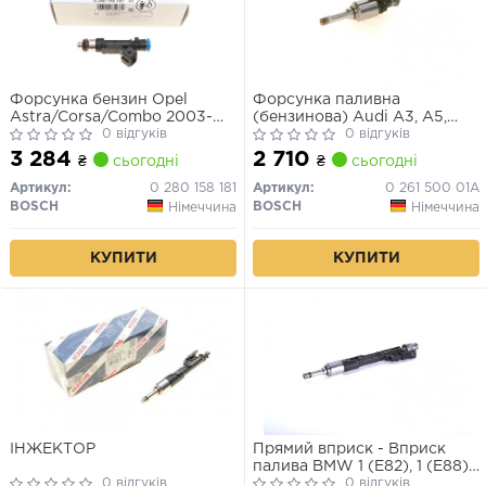
Форсунка бензин Opel
Форсунка паливна
Astra/Corsa/Combo 2003-
(бензинова) Audi A3, A5,
1,0i,1,2i,1,4i Twinport (вир-во
0 відгуків
VW Passat 2.0 FSI, 04-18
0 відгуків
Bosch)
3 284
2 710
₴
сьогодні
₴
сьогодні
Артикул:
0 280 158 181
Артикул:
0 261 500 01A
BOSCH
BOSCH
Німеччина
Німеччина
КУПИТИ
КУПИТИ
ІНЖЕКТОР
Прямий вприск - Вприск
палива BMW 1 (E82), 1 (E88),
0 відгуків
1 (F20), 1 (F21), 2 (F22, F87), 2
0 відгуків