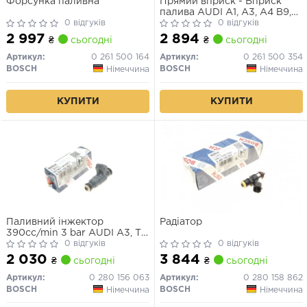
Форсунка паливна
Прямий вприск - Вприск
палива AUDI A1, A3, A4 B9,
0 відгуків
Q3 SEAT ALHAMBRA, IBIZA
0 відгуків
IV, IBIZA IV SC, IBIZA IV ST,
2 997
2 894
₴
сьогодні
₴
сьогодні
LEON, LEON SC, LEON ST,
LEON ST/KOMBI, TOLEDO IV
Артикул:
0 261 500 164
Артикул:
0 261 500 354
SKODA FABIA III 1.2-1.4H
BOSCH
BOSCH
Німеччина
Німеччина
10.10-
КУПИТИ
КУПИТИ
Паливний інжектор
Радіатор
390cc/min 3 bar AUDI A3, TT
SEAT LEON 1.8 10.98-06.06
0 відгуків
0 відгуків
2 030
3 844
₴
сьогодні
₴
сьогодні
Артикул:
0 280 156 063
Артикул:
0 280 158 862
BOSCH
BOSCH
Німеччина
Німеччина