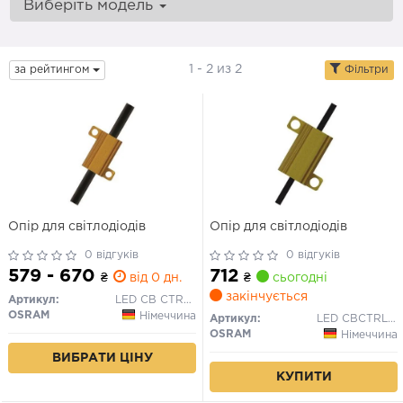
Виберіть модель
1 - 2 из 2
за рейтингом
Фільтри
Опір для світлодіодів
Опір для світлодіодів
0 відгуків
0 відгуків
579 - 670
712
₴
від 0 дн.
₴
сьогодні
закінчується
Артикул:
LED CB CTRL 101
OSRAM
Німеччина
Артикул:
LED CBCTRL 102
OSRAM
Німеччина
ВИБРАТИ ЦІНУ
КУПИТИ