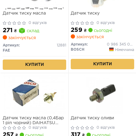
Датчик тиску масла
Датчик тиску
0 відгуків
0 відгуків
259
271
₴
сьогодні
₴
склад
закінчується
закінчується
Артикул:
0 986 345 000
Артикул:
12881
BOSCH
Німеччина
FAE
КУПИТИ
КУПИТИ
Датчик тиску масла (0,4Бар
Датчик тиску оливи
1 pin чорний) DAIHATSU
CHARMANT, ROCKY,
0 відгуків
0 відгуків
WILDCAT/ROCKY HYUNDAI
257
317
₴
сьогодні
₴
сьогодні