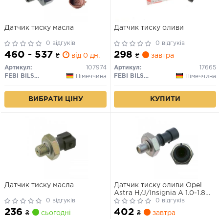
Датчик тиску масла
Датчик тиску оливи
0 відгуків
0 відгуків
460 - 537
298
₴
від 0 дн.
₴
завтра
Артикул:
107974
Артикул:
17665
FEBI BILSTEIN
FEBI BILSTEIN
Німеччина
Німеччина
ВИБРАТИ ЦІНУ
КУПИТИ
Датчик тиску масла
Датчик тиску оливи Opel
Astra H/J/Insignia A 1.0-1.8
0 відгуків
04- (0.3-0.55 bar) M10x1
0 відгуків
236
402
₴
сьогодні
₴
завтра