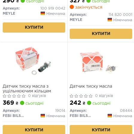
290
327
₴
сьогодні
₴
сьогодні
закінчується
Артикул:
100 919 0042
MEYLE
Німеччина
Артикул:
114 820 0001
MEYLE
Німеччина
КУПИТИ
КУПИТИ
Датчик тиску масла з
Датчик тиску масла
ущільнюючим кільцем
0 відгуків
0 відгуків
369
242
₴
сьогодні
₴
сьогодні
Артикул:
19014
Артикул:
08444
FEBI BILSTEIN
FEBI BILSTEIN
Німеччина
Німеччина
КУПИТИ
КУПИТИ