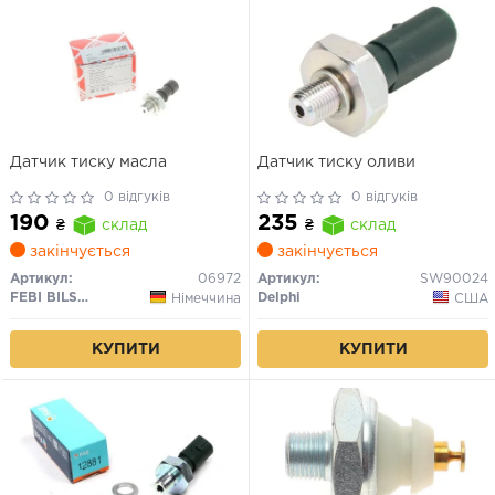
Датчик тиску масла
Датчик тиску оливи
0 відгуків
0 відгуків
190
235
₴
склад
₴
склад
закінчується
закінчується
Артикул:
06972
Артикул:
SW90024
FEBI BILSTEIN
Delphi
Німеччина
США
КУПИТИ
КУПИТИ