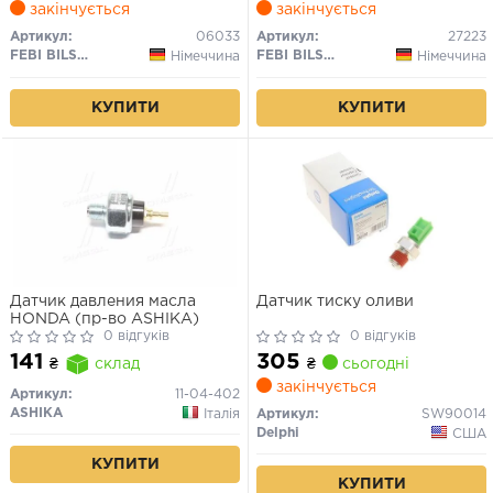
закінчується
закінчується
Артикул:
06033
Артикул:
27223
FEBI BILSTEIN
FEBI BILSTEIN
Німеччина
Німеччина
КУПИТИ
КУПИТИ
Датчик давления масла
Датчик тиску оливи
HONDA (пр-во ASHIKA)
0 відгуків
0 відгуків
305
141
₴
сьогодні
₴
склад
закінчується
Артикул:
11-04-402
ASHIKA
Італія
Артикул:
SW90014
Delphi
США
КУПИТИ
КУПИТИ