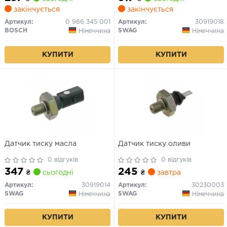
GALLOPER II, H-1, H-1 /
закінчується
закінчується
STAREX, TERRACAN KIA
CARNIVAL II, JOICE, K2700
Артикул:
0 986 345 001
Артикул:
30919018
LEXUS LS 1.0-4.0D 04.69-
BOSCH
SWAG
Німеччина
Німеччина
КУПИТИ
КУПИТИ
Датчик тиску масла
Датчик тиску оливи
0 відгуків
0 відгуків
347
245
₴
сьогодні
₴
завтра
Артикул:
30919014
Артикул:
30230003
SWAG
SWAG
Німеччина
Німеччина
КУПИТИ
КУПИТИ