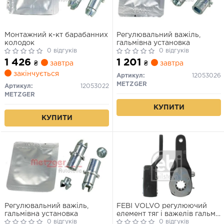
Монтажний к-кт барабанних
Регулювальний важіль,
колодок
гальмівна установка
0 відгуків
0 відгуків
1 426
1 201
₴
завтра
₴
завтра
закінчується
Артикул:
12053026
METZGER
Артикул:
12053022
METZGER
КУПИТИ
КУПИТИ
Регулювальний важіль,
FEBI VOLVO регулюючий
гальмівна установка
елемент тяг і важелів гальм.
0 відгуків
системи
0 відгуків