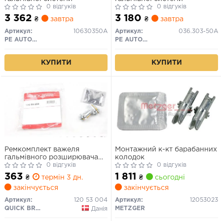
0 відгуків
0 відгуків
3 362
3 180
₴
завтра
₴
завтра
Артикул:
10630350A
Артикул:
036.303-50A
PE AUTOMOTIVE
PE AUTOMOTIVE
КУПИТИ
КУПИТИ
Ремкомплект важеля
Монтажний к-кт барабанних
гальмівного розширювача
колодок
MERCEDES /8 (W114), /8
0 відгуків
0 відгуків
(W115), 123 (W123), S (W116),
363
1 811
₴
термін 3 дн.
₴
сьогодні
S (W126), SL (C107), SL
закінчується
закінчується
(R107) AUDI E-TRON GT
PORSCHE 911, 911 TARGA 2.0-
Артикул:
120 53 004
Артикул:
12053023
Electric 01.68-
QUICK BRAKE
METZGER
Данія