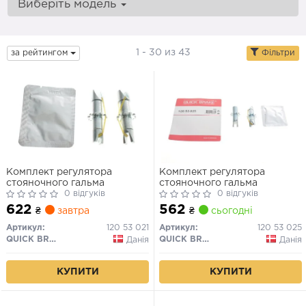
Виберіть модель
1 - 30 из 43
за рейтингом
Фільтри
Комплект регулятора
Комплект регулятора
стояночного гальма
стояночного гальма
0 відгуків
0 відгуків
622
562
₴
завтра
₴
сьогодні
Артикул:
120 53 021
Артикул:
120 53 025
QUICK BRAKE
QUICK BRAKE
Данія
Данія
КУПИТИ
КУПИТИ