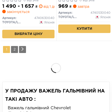
(для гальма стоянки)
0 відгуків
правий (для гальма стоянки)
0 відгуків
1 490 - 1 657
969
₴
від 1 дн.
₴
завтра
закінчується
Артикул:
4740530040
TOYOTA/LEXUS
Японія
Артикул:
4740630040
TOYOTA/LEXUS
Японія
КУПИТИ
ВИБРАТИ ЦІНУ
1
2
У ПРОДАЖУ ВАЖЕЛЬ ГАЛЬМІВНИЙ НА
ТАКІ АВТО :
Важель гальмівний Chevrolet