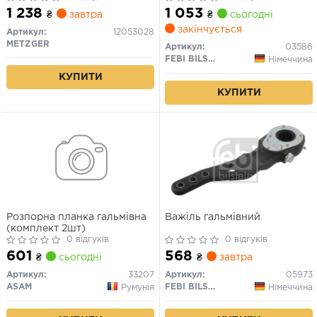
1 238
1 053
₴
завтра
₴
сьогодні
закінчується
Артикул:
12053028
METZGER
Артикул:
03586
FEBI BILSTEIN
Німеччина
КУПИТИ
КУПИТИ
Розпорна планка гальмівна
Важіль гальмівний
(комплект 2шт)
0 відгуків
0 відгуків
601
568
₴
сьогодні
₴
завтра
Артикул:
33207
Артикул:
05973
ASAM
FEBI BILSTEIN
Румунія
Німеччина