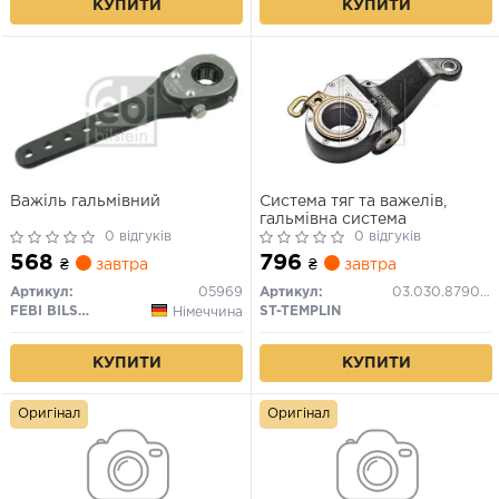
КУПИТИ
КУПИТИ
Важіль гальмівний
Система тяг та важелів,
гальмівна система
0 відгуків
0 відгуків
568
796
₴
завтра
₴
завтра
Артикул:
05969
Артикул:
03.030.8790.030
FEBI BILSTEIN
ST-TEMPLIN
Німеччина
КУПИТИ
КУПИТИ
Оригінал
Оригінал