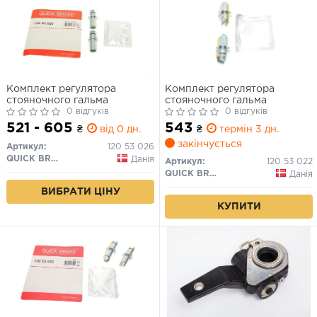
Комплект регулятора
Комплект регулятора
стояночного гальма
стояночного гальма
0 відгуків
0 відгуків
521 - 605
543
₴
від 0 дн.
₴
термін 3 дн.
закінчується
Артикул:
120 53 026
QUICK BRAKE
Данія
Артикул:
120 53 022
QUICK BRAKE
Данія
ВИБРАТИ ЦІНУ
КУПИТИ