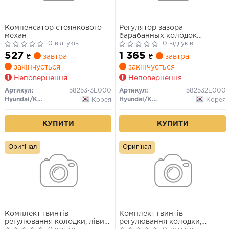
Компенсатор стоянкового
Регулятор зазора
механ
барабанных колодок
0 відгуків
KIA/HYUNDAI SPORTAGE
0 відгуків
2004.04->2010.01/
527
1 365
₴
завтра
₴
завтра
MAGENTIS
закінчується
закінчується
Неповернення
Неповернення
Артикул:
58253-3E000
Артикул:
582532E000
Hyundai/Kia/Mobis
Hyundai/Kia/Mobis
Корея
Корея
КУПИТИ
КУПИТИ
Оригінал
Оригінал
Комплект гвинтів
Комплект гвинтів
регулювання колодки, лівий
регулювання колодки,