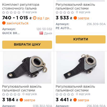
Комплект регулятора
Регулювальний важіль
стояночного гальма
гальмівної системи
0 відгуків
0 відгуків
740 - 1 015
3 533
₴
від 1 дн.
₴
завтра
закінчується
Артикул:
256.309-50A
PE AUTOMOTIVE
Артикул:
120 53 032
QUICK BRAKE
Данія
КУПИТИ
ВИБРАТИ ЦІНУ
Регулювальний важіль
Регулювальний важіль
гальмівної системи
гальмівної системи
0 відгуків
0 відгуків
3 184
3 441
₴
завтра
₴
завтра
Артикул:
036.302-50A
Артикул:
256.308-50A