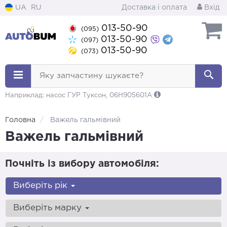
UA
RU
Доставка і оплата
Вхід
013-50-90
(095)
013-50-90
(097)
013-50-90
(073)
Яку запчастину шукаєте?
Наприклад: насос ГУР Туксон, 06H905601A
Головна
Важель гальмівний
Важель гальмівний
Почніть із вибору автомобіля:
Виберіть рік
Виберіть марку