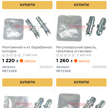
КУПИТИ
КУПИТИ
Монтажний к-кт барабанних
Регулювальний важіль,
колодок
гальмівна установка
0 відгуків
0 відгуків
1 220
1 260
₴
завтра
₴
завтра
Артикул:
12053021
Артикул:
12053030
METZGER
METZGER
КУПИТИ
КУПИТИ