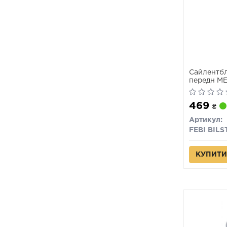
Сайлентбл
передн ME
02.98-06.
469
₴
Артикул:
FEBI BILS
КУПИТИ