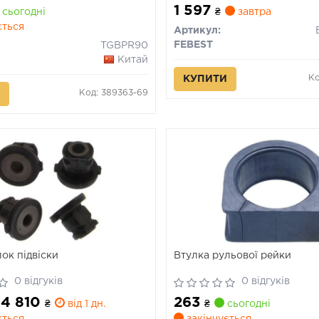
1 597
сьогодні
₴
завтра
ється
Артикул:
FEBEST
TGBPR90
Китай
Ко
КУПИТИ
Код: 389363-69
ок підвіски
Втулка рульової рейки
0 відгуків
0 відгуків
 4 810
263
₴
від 1 дн.
₴
сьогодні