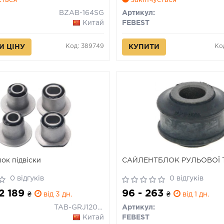
ється
закінчується
BZAB-164SG
Артикул:
Китай
FEBEST
Код: 389749
Ко
И ЦІНУ
КУПИТИ
ок підвіски
САЙЛЕНТБЛОК РУЛЬОВОЇ 
0 відгуків
0 відгуків
 2 189
96 - 263
₴
від 3 дн.
₴
від 1 дн.
TAB-GRJ120-KIT
Артикул:
Китай
FEBEST