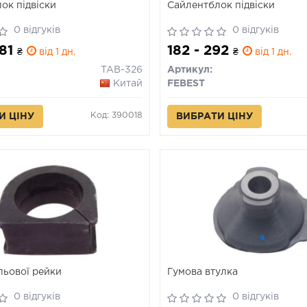
ок підвіски
Сайлентблок підвіски
0 відгуків
0 відгуків
481
182 - 292
₴
від 1 дн.
₴
від 1 дн.
TAB-326
Артикул:
Китай
FEBEST
Код: 390018
И ЦІНУ
ВИБРАТИ ЦІНУ
льової рейки
Гумова втулка
0 відгуків
0 відгуків