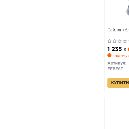
Сайлентбл
1 235
₴
закінчу
Артикул:
FEBEST
КУПИТИ