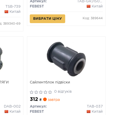
Артикул:
TAB-GRJ150-KIT
FEBEST
Китай
TSB-739
Китай
Код: 389644
ВИБРАТИ ЦІНУ
д: 389340-69
ТЯГИ
Сайлентблок підвіски
0 відгуків
312
₴
завтра
DAB-002
Артикул:
TAB-037
Китай
FEBEST
Китай