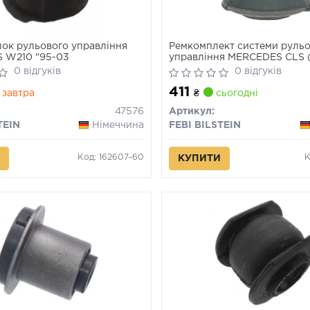
ок рульового управління
Ремкомплект системи руль
 W210 "95-03
управління MERCEDES CLS (C
MODEL (S211), E (VF211), E (W
0 відгуків
0 відгуків
(R230) 1.8-6.3 10.01-01.12
411
завтра
₴
сьогодні
47576
Артикул:
TEIN
Німеччина
FEBI BILSTEIN
Код: 162607-60
К
КУПИТИ