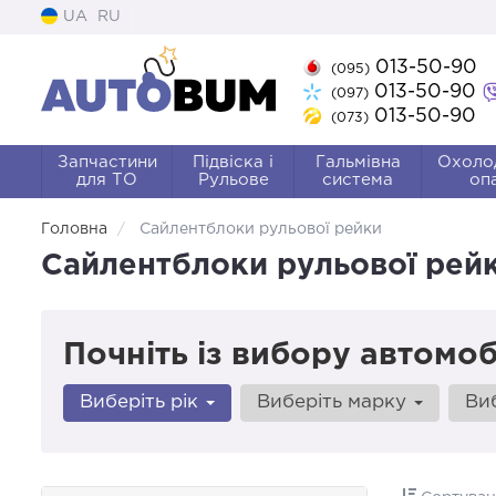
UA
RU
013-50-90
(095)
013-50-90
(097)
013-50-90
(073)
Запчастини
Підвіска і
Гальмівна
Охоло
для ТО
Рульове
система
оп
Головна
Сайлентблоки рульової рейки
Сайлентблоки рульової рей
Почніть із вибору автомоб
Виберіть рік
Виберіть марку
Ви