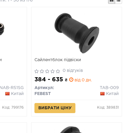
ати:
1 - 30 из 176
и
Сайлентблок підвіски
0 відгуків
384 - 635
.
₴
від 0 дн.
NAB-R51SG
Артикул:
TAB-009
Китай
FEBEST
Китай
Код: 799176
Код: 389831
ВИБРАТИ ЦІНУ