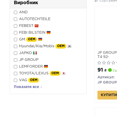
Сортуван
Виробник
AND
AUTOTECHTEILE
FEBEST
FEBI BILSTEIN
GM
OEM
Hyundai/Kia/Mobis
OEM
JP GROUP 
JAPKO
T4 92-
JP GROUP
LEMFORDER
91
₴
сь
TOYOTA/LEXUS
OEM
Артикул:
VAG
OEM
JP GROUP
Показати все ↓
КУПИТИ