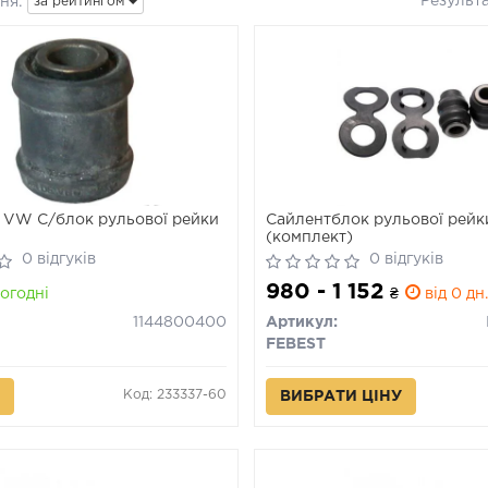
Результ
ня:
за рейтингом
VW С/блок рульової рейки
Сайлентблок рульової рейк
(комплект)
0 відгуків
0 відгуків
980 - 1 152
огодні
₴
від 0 дн
1144800400
Артикул:
FEBEST
Код: 233337-60
ВИБРАТИ ЦІНУ