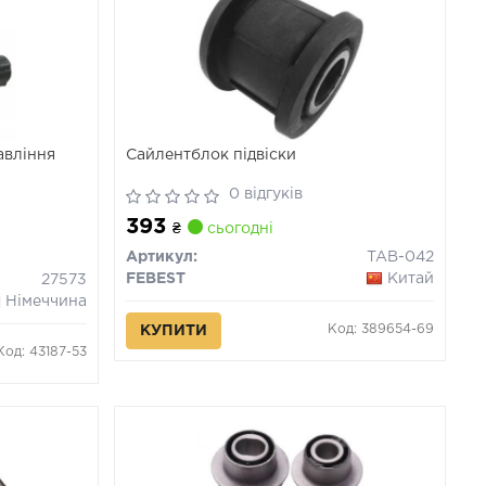
авління
Сайлентблок підвіски
0 відгуків
393
₴
сьогодні
Артикул:
TAB-042
FEBEST
Китай
27573
Німеччина
Код: 389654-69
КУПИТИ
Код: 43187-53