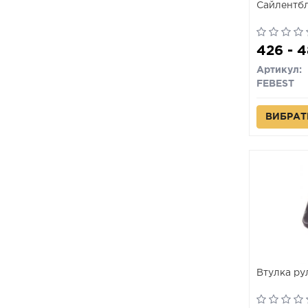
Сайлентбл
426 - 
Артикул:
FEBEST
ВИБРАТ
Втулка ру