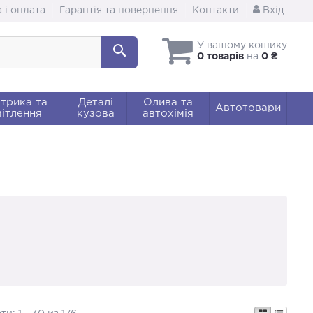
 і оплата
Гарантія та повернення
Контакти
Вхід
У вашому кошику
0 товарів
на
0 ₴
трика та
Деталі
Олива та
Автотовари
ітлення
кузова
автохімія