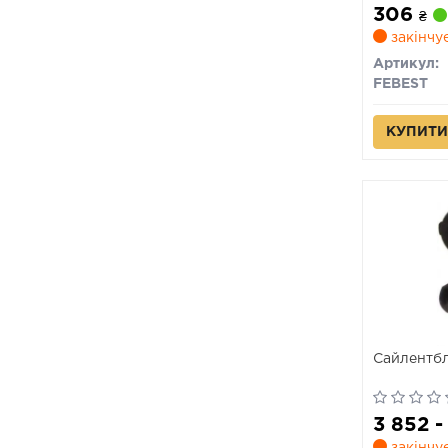
306
₴
закінчу
Артикул:
FEBEST
КУПИТИ
Сайлентбл
3 852 -