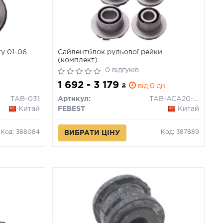
y 01-06
Сайлентблок рульової рейки
(комплект)
0 відгуків
1 692 - 3 179
₴
від 0 дн.
TAB-031
Артикул:
TAB-ACA20-KIT
Китай
FEBEST
Китай
Код: 388084
Код: 387889
ВИБРАТИ ЦІНУ