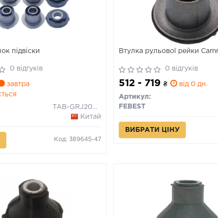
ок підвіски
Втулка рульової рейки Camr
0 відгуків
0 відгуків
512 - 719
завтра
₴
від 0 дн.
ється
Артикул:
FEBEST
TAB-GRJ200-KIT
Китай
ВИБРАТИ ЦІНУ
Код: 389645-47