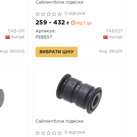
Сайлентблок підвіски
0 відгуків
259 - 432
₴
від 1 дн.
TAB-011
Артикул:
TAB327
Китай
FEBEST
Китай
Код: 390005
Код: 390201
ВИБРАТИ ЦІНУ
Сайлентблок підвіски
0 відгуків