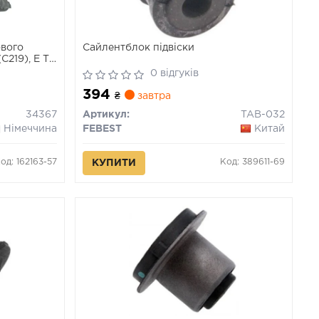
ового
Сайлентблок підвіски
219), E T-
211), SL
0 відгуків
394
₴
завтра
34367
Артикул:
TAB-032
Німеччина
FEBEST
Китай
од: 162163-57
Код: 389611-69
КУПИТИ