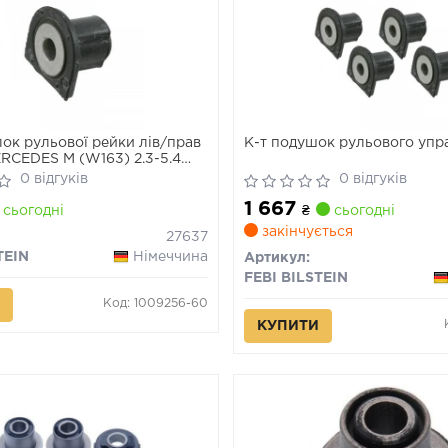
ок рульової рейки лів/прав
К-т подушок рульового упр
RCEDES M (W163) 2.3-5.4
05
0 відгуків
0 відгуків
1 667
сьогодні
₴
сьогодні
закінчується
27637
TEIN
Німеччина
Артикул:
FEBI BILSTEIN
Код: 1009256-60
КУПИТИ