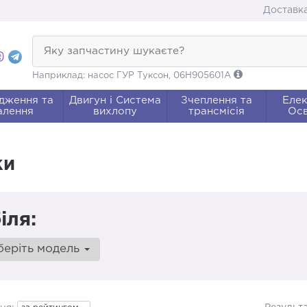
Доставка
Яку запчастину шукаєте?
Наприклад: насос ГУР Туксон, 06H905601A
дження та
Двигун і Система
Зчеплення та
Елек
алення
вихлопу
трансмісія
Осв
ки
іля:
беріть модель