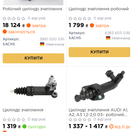
Робочий циліндр зчеплення
Циліндр зчеплення робочий
0 відгуків
0 відгуків
18 124
1 799
₴
завтра
₴
завтра
закінчується
Артикул:
6283 605 036
SACHS
Німеччина
Артикул:
3981 000 091
SACHS
Німеччина
КУПИТИ
КУПИТИ
Циліндр зчеплення
Циліндр зчеплення AUDI A1,
A2, A3 1,2-2,0 03- робочий
0 відгуків
(Вир-во LPR)
0 відгуків
1 319
1 337 - 1 417
₴
сьогодні
₴
від 0 дн.