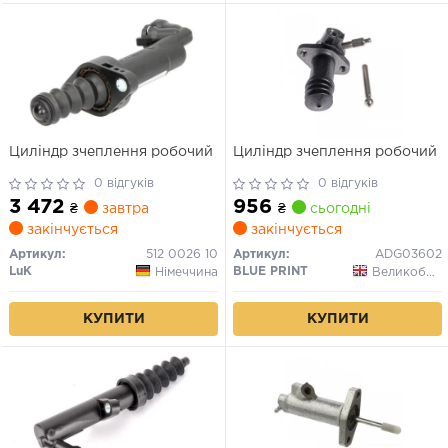
Циліндр зчеплення робочий
Циліндр зчеплення робочий
0 відгуків
0 відгуків
3 472
956
₴
завтра
₴
сьогодні
закінчується
закінчується
Артикул:
512 0026 10
Артикул:
ADG03602
LuK
BLUE PRINT
Німеччина
Великобританія
КУПИТИ
КУПИТИ