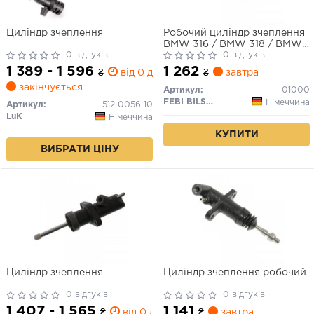
Циліндр зчеплення
Робочий циліндр зчеплення
BMW 316 / BMW 318 / BMW
0 відгуків
325
0 відгуків
1 389 - 1 596
1 262
₴
від 0 дн.
₴
завтра
закінчується
Артикул:
01000
FEBI BILSTEIN
Німеччина
Артикул:
512 0056 10
LuK
Німеччина
КУПИТИ
ВИБРАТИ ЦІНУ
Циліндр зчеплення
Циліндр зчеплення робочий
0 відгуків
0 відгуків
1 407 - 1 565
1 141
₴
від 0 дн.
₴
завтра