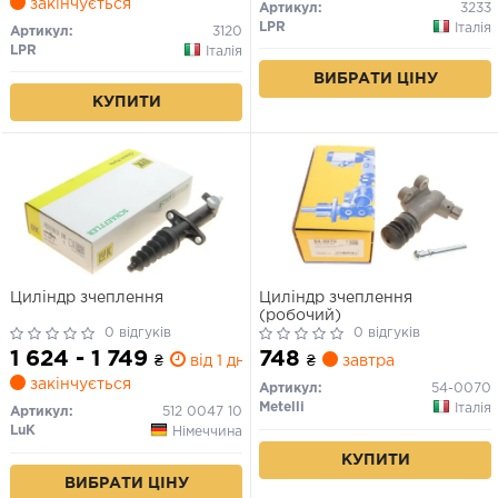
закінчується
Артикул:
3233
LPR
Італія
Артикул:
3120
LPR
Італія
ВИБРАТИ ЦІНУ
КУПИТИ
Циліндр зчеплення
Циліндр зчеплення
(робочий)
0 відгуків
0 відгуків
1 624 - 1 749
748
₴
від 1 дн.
₴
завтра
закінчується
Артикул:
54-0070
Metelli
Італія
Артикул:
512 0047 10
LuK
Німеччина
КУПИТИ
ВИБРАТИ ЦІНУ