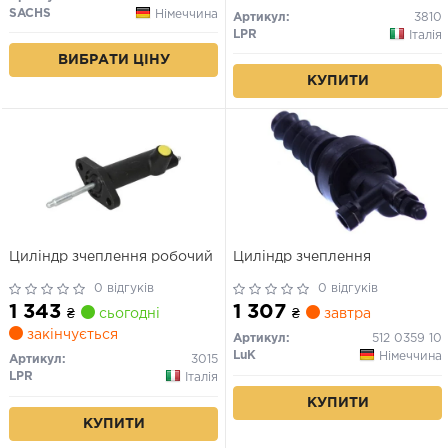
SACHS
Німеччина
Артикул:
3810
LPR
Італія
ВИБРАТИ ЦІНУ
КУПИТИ
Циліндр зчеплення робочий
Циліндр зчеплення
0 відгуків
0 відгуків
1 343
1 307
₴
сьогодні
₴
завтра
закінчується
Артикул:
512 0359 10
LuK
Німеччина
Артикул:
3015
LPR
Італія
КУПИТИ
КУПИТИ