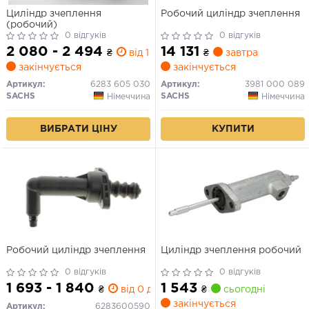
Циліндр зчеплення
Робочий циліндр зчеплення
(робочий)
0 відгуків
0 відгуків
2 080 - 2 494
14 131
₴
від 1 дн.
₴
завтра
закінчується
закінчується
Артикул:
6283 605 030
Артикул:
3981 000 089
SACHS
SACHS
Німеччина
Німеччина
ВИБРАТИ ЦІНУ
КУПИТИ
Робочий циліндр зчеплення
Циліндр зчеплення робочий
0 відгуків
0 відгуків
1 693 - 1 840
1 543
₴
від 0 дн.
₴
сьогодні
закінчується
Артикул:
6283600590