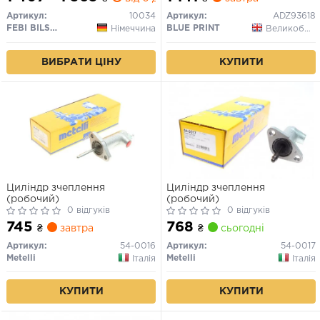
Артикул:
10034
Артикул:
ADZ93618
FEBI BILSTEIN
BLUE PRINT
Німеччина
Великобританія
ВИБРАТИ ЦІНУ
КУПИТИ
Циліндр зчеплення
Циліндр зчеплення
(робочий)
(робочий)
0 відгуків
0 відгуків
745
768
₴
завтра
₴
сьогодні
Артикул:
54-0016
Артикул:
54-0017
Metelli
Metelli
Італія
Італія
КУПИТИ
КУПИТИ