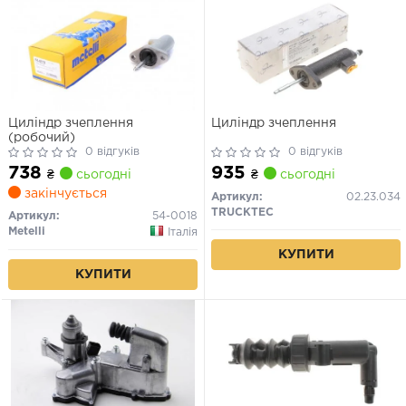
Циліндр зчеплення
Циліндр зчеплення
(робочий)
0 відгуків
0 відгуків
738
935
₴
сьогодні
₴
сьогодні
закінчується
Артикул:
02.23.034
TRUCKTEC
Артикул:
54-0018
Metelli
Італія
КУПИТИ
КУПИТИ