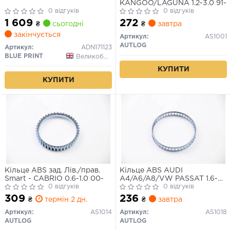
KANGOO/LAGUNA 1.2-3.0 91-
0 відгуків
0 відгуків
1 609
272
₴
сьогодні
₴
завтра
закінчується
Артикул:
AS1001
AUTLOG
Артикул:
ADN171123
BLUE PRINT
Великобританія
КУПИТИ
КУПИТИ
Кільце ABS зад. Лів./прав.
Кільце ABS AUDI
Smart - CABRIO 0.6-1.0 00-
A4/A6/A8/VW PASSAT 1.6-
0 відгуків
6.0 94-05
0 відгуків
309
236
₴
термін 2 дн.
₴
завтра
Артикул:
AS1014
Артикул:
AS1018
AUTLOG
AUTLOG