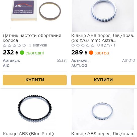
Датчик частоти обертання
Кільце ABS перед. Лів./прав.
колеса
(29 z/67 mm) Astra
0 відгуків
F/G/Kadett E/Vectra A/B 87-
0 відгуків
05
232
289
₴
сьогодні
₴
завтра
Артикул:
55331
Артикул:
AS1010
AIC
AUTLOG
КУПИТИ
КУПИТИ
Кільце ABS (Blue Print)
Кільце ABS перед. Лів./прав.