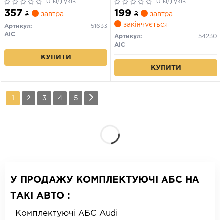
0 відгуків
0 відгуків
357
199
₴
завтра
₴
завтра
закінчується
Артикул:
51633
AIC
Артикул:
54230
AIC
КУПИТИ
КУПИТИ
1
2
3
4
5
У ПРОДАЖУ КОМПЛЕКТУЮЧІ АБС НА
ТАКІ АВТО :
Комплектуючі АБС Audi