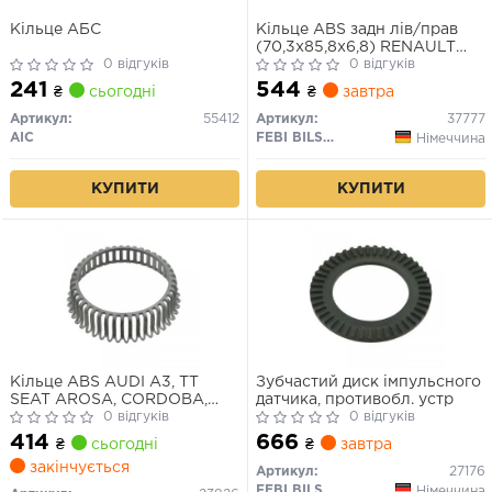
Кільце АБС
Кільце ABS задн лів/прав
(70,3x85,8x6,8) RENAULT
0 відгуків
ESPACE IV, GRAND SCENIC II,
0 відгуків
LAGUNA II, SCENIC II, VEL
241
544
₴
сьогодні
₴
завтра
SATIS 03.01-
Артикул:
55412
Артикул:
37777
AIC
FEBI BILSTEIN
Німеччина
КУПИТИ
КУПИТИ
Кільце ABS AUDI A3, TT
Зубчастий диск імпульсного
SEAT AROSA, CORDOBA,
датчика, противобл. устр
CORDOBA VARIO, IBIZA II,
0 відгуків
0 відгуків
INCA, LEON, TOLEDO I,
414
666
₴
сьогодні
₴
завтра
TOLEDO II SKODA FELICIA
закінчується
CUBE, FELICIA I, FELICIA II,
Артикул:
27176
OCTAVIA I, ROOMSTER 1.0-
FEBI BILSTEIN
Німеччина