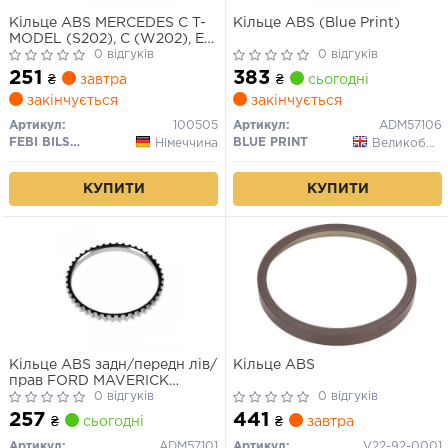
Кільце ABS MERCEDES C T-
Кільце ABS (Blue Print)
MODEL (S202), C (W202), E
T-MODEL (S210), E (VF210), E
0 відгуків
0 відгуків
(W210), S (W220, V220), SLK
251
383
₴
завтра
₴
сьогодні
(R170) 1.8-5.8 03.93-08.05
закінчується
закінчується
Артикул:
100505
Артикул:
ADM57106
FEBI BILSTEIN
BLUE PRINT
Німеччина
Великобританія
КУПИТИ
КУПИТИ
Кільце ABS задн/передн лів/
Кільце ABS
прав FORD MAVERICK
MAZDA TRIBUTE 2.0/2.3/3.0
0 відгуків
0 відгуків
03.00-
257
441
₴
сьогодні
₴
завтра
Артикул:
ADM57101
Артикул:
V22-92-0001