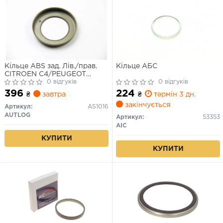
Кільце ABS зад. Лів./прав.
Кільце АБС
CITROEN C4/PEUGEOT
207/308/407 1.4-3.0 00-
0 відгуків
0 відгуків
396
224
₴
завтра
₴
термін 3 дн.
закінчується
Артикул:
AS1016
AUTLOG
Артикул:
53353
AIC
КУПИТИ
КУПИТИ