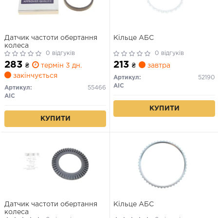
Датчик частоти обертання
Кільце АБС
колеса
0 відгуків
0 відгуків
283
213
₴
термін 3 дн.
₴
завтра
закінчується
Артикул:
52190
AIC
Артикул:
55466
AIC
КУПИТИ
КУПИТИ
Датчик частоти обертання
Кільце АБС
колеса