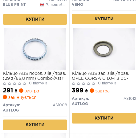
BLUE PRINT
VEMO
Великобританія
КУПИТИ
КУПИТИ
Кільце ABS перед. Лів./прав.
Кільце ABS зад. Лів./прав.
(29 z/66,8 mm) Combo/Astra
OPEL CORSA C 1.0-1.8 00-
G/Vectra B 95-10
0 відгуків
0 відгуків
291
399
₴
завтра
₴
завтра
закінчується
Артикул:
AS1012
AUTLOG
Артикул:
AS1008
AUTLOG
КУПИТИ
КУПИТИ