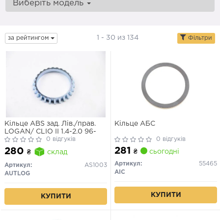
Виберіть модель
1 - 30 из 134
за рейтингом
Фільтри
Кільце ABS зад. Лів./прав.
Кільце АБС
LOGAN/ CLIO II 1.4-2.0 96-
0 відгуків
0 відгуків
281
280
₴
сьогодні
₴
склад
Артикул:
55465
Артикул:
AS1003
AIC
AUTLOG
КУПИТИ
КУПИТИ