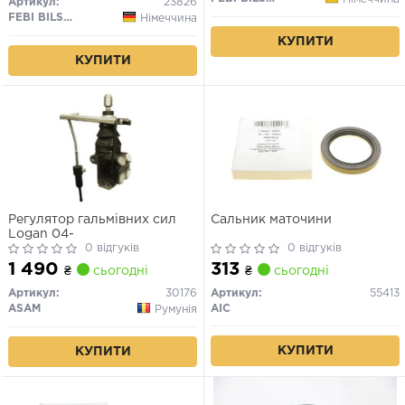
Артикул:
23826
3.2 08.83-
FEBI BILSTEIN
Німеччина
КУПИТИ
КУПИТИ
Регулятор гальмівних сил
Сальник маточини
Logan 04-
0 відгуків
0 відгуків
1 490
313
₴
сьогодні
₴
сьогодні
Артикул:
30176
Артикул:
55413
ASAM
AIC
Румунія
КУПИТИ
КУПИТИ