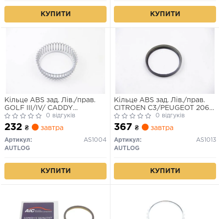
КУПИТИ
КУПИТИ
Кільце ABS зад. Лів./прав.
Кільце ABS зад. Лів./прав.
GOLF III/IV/ CADDY
CITROEN C3/PEUGEOT 206
II/OCTAVIA 1.0-2.3 83-13
0 відгуків
1.1-2.0 00-
0 відгуків
232
367
₴
завтра
₴
завтра
Артикул:
AS1004
Артикул:
AS1013
AUTLOG
AUTLOG
КУПИТИ
КУПИТИ