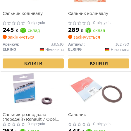
Сальник колінвалу
Сальник колінвалу
0 відгуків
0 відгуків
245
289
₴
склад
₴
склад
закінчується
закінчується
Артикул:
331.530
Артикул:
362.730
ELRING
ELRING
Німеччина
Німеччина
КУПИТИ
КУПИТИ
Сальник розподвала
Сальник
(передній) Renault / Opel
1.9dCi / dTi (25x42x7) (FPM
0 відгуків
0 відгуків
Fluor-Kautschuk) (праве