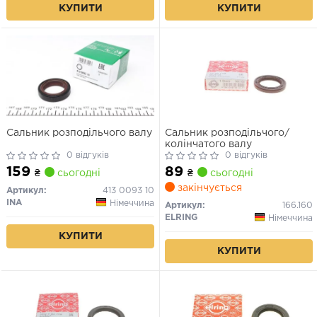
КУПИТИ
КУПИТИ
Сальник розподільчого валу
Сальник розподільчого/
колінчатого валу
0 відгуків
0 відгуків
159
89
₴
сьогодні
₴
сьогодні
закінчується
Артикул:
413 0093 10
INA
Німеччина
Артикул:
166.160
ELRING
Німеччина
КУПИТИ
КУПИТИ