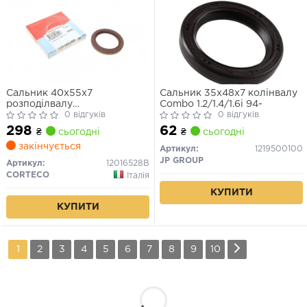
Сальник 40x55x7
Сальник 35x48x7 колінвалу
розподілвалу
Combo 1.2/1.4/1.6i 94-
Doblo/Combo/Fiorino/Linea
0 відгуків
0 відгуків
1.4i 05-
298
62
₴
сьогодні
₴
сьогодні
закінчується
Артикул:
1219500100
JP GROUP
Артикул:
12016528B
CORTECO
Італія
КУПИТИ
КУПИТИ
1
2
3
4
5
6
7
8
9
10