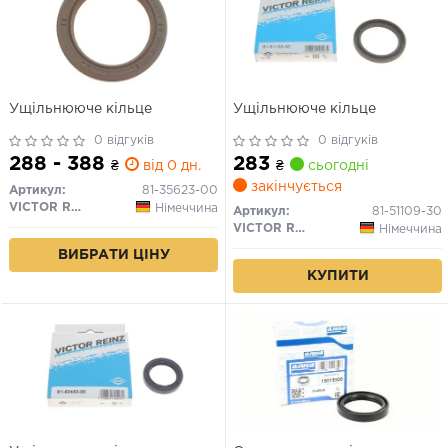
Ущільнююче кільце
Ущільнююче кільце
0 відгуків
0 відгуків
288 - 388
283
₴
від 0 дн.
₴
сьогодні
закінчується
Артикул:
81-35623-00
VICTOR REINZ
Німеччина
Артикул:
81-51109-30
VICTOR REINZ
Німеччина
ВИБРАТИ ЦІНУ
КУПИТИ