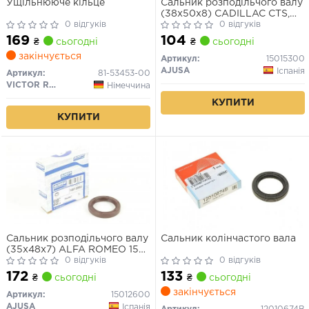
Ущільнююче кільце
Сальник розподільчого валу
(38x50x8) CADILLAC CTS,
0 відгуків
CHEVROLET CORSA, CRUZE,
0 відгуків
TRAX, DAIHATSU APPLAUSE
169
104
₴
сьогодні
₴
сьогодні
I, APPLAUSE II, CHARADE III,
закінчується
CHARADE IV, FEROZA, GRAN
Артикул:
15015300
MOVE, HIJET, TERIOS 1.3-4.0
AJUSA
Іспанія
Артикул:
81-53453-00
04.82-
VICTOR REINZ
Німеччина
КУПИТИ
КУПИТИ
Сальник розподільчого валу
Сальник колінчастого вала
(35x48x7) ALFA ROMEO 159
CADILLAC BLS, CTS
0 відгуків
0 відгуків
CHEVROLET ASTRA, AVEO,
172
133
₴
сьогодні
₴
сьогодні
AVEO / KALOS, CAPTIVA,
закінчується
CELTA, CHEVY, CORSA,
Артикул:
15012600
CRUZE, EPICA, EVANDA,
AJUSA
Іспанія