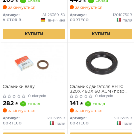
263
443
₴
склад
₴
склад
кручення)
закінчується
закінчується
Артикул:
81-26389-30
Артикул:
12010750B
VICTOR REINZ
CORTECO
Німеччина
Італія
КУПИТИ
КУПИТИ
Сальники валу
Сальник двигателя RHTC
320X 460X 60 ACM (прво
0 відгуків
Corteco)
0 відгуків
282
141
₴
склад
₴
склад
закінчується
закінчується
Артикул:
12013859B
Артикул:
19016529B
CORTECO
CORTECO
Італія
Італія