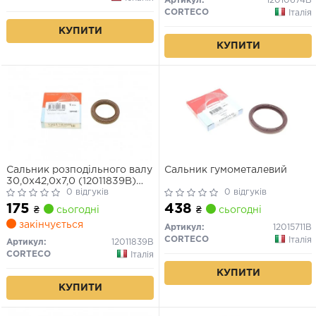
Артикул:
12010674B
LACETTI, LANOS, NUBIRA
CORTECO
Італія
1.0-3.2
КУПИТИ
КУПИТИ
Сальник розподільного валу
Сальник гумометалевий
30,0x42,0x7,0 (12011839B)
Corteco
0 відгуків
0 відгуків
175
438
₴
сьогодні
₴
сьогодні
закінчується
Артикул:
12015711B
CORTECO
Італія
Артикул:
12011839B
CORTECO
Італія
КУПИТИ
КУПИТИ