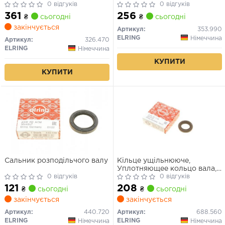
0 відгуків
0 відгуків
361
256
₴
сьогодні
₴
сьогодні
закінчується
Артикул:
353.990
ELRING
Німеччина
Артикул:
326.470
ELRING
Німеччина
КУПИТИ
КУПИТИ
Сальник розподільчого валу
Кільце ущільнююче,
Уплотняющее кольцо вала,
0 відгуків
маслян
0 відгуків
121
208
₴
сьогодні
₴
сьогодні
закінчується
закінчується
Артикул:
440.720
Артикул:
688.560
ELRING
ELRING
Німеччина
Німеччина