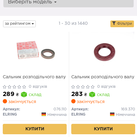
Виберіть модель
1 - 30 из 1440
за рейтингом
Фільтри
Сальник розподільчого валу
Сальник розподільчого валу
0 відгуків
0 відгуків
289
283
₴
склад
₴
склад
закінчується
закінчується
Артикул:
076.110
Артикул:
169.370
ELRING
ELRING
Німеччина
Німеччина
КУПИТИ
КУПИТИ