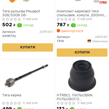
Тяга рульова Peugeot
Комплект кермової тяги
308/5008 08-
(пильовик, хомути, 200mm.)
0 відгуків
Renault Megane III, Scenic III,
0 відгуків
Fluence 1.2-2.0 08-
502
787
₴
склад
₴
склад
закінчується
Артикул:
20PE1107
ASMETAL
Артикул:
JAR1030
TRW
Німеччина
КУПИТИ
КУПИТИ
Тяга керма
HTRBCL ПИЛЬОВИК
РУЛЬОВОГО
0 відгуків
НАКОНЕЧНИКА FEBEST
0 відгуків
499
132