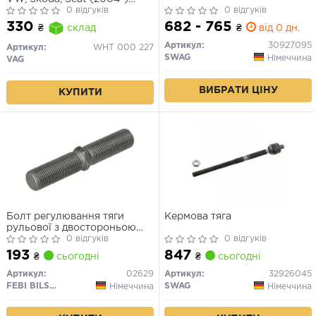
(WHT000227) VAG
0 відгуків
0 відгуків
682 - 765
330
₴
від 0 дн.
₴
склад
Артикул:
30927095
Артикул:
WHT 000 227
SWAG
Німеччина
VAG
ВИБРАТИ ЦІНУ
КУПИТИ
Болт регулювання тяги
Кермова тяга
рульової з двостороньою
різьбою
0 відгуків
0 відгуків
193
847
₴
сьогодні
₴
сьогодні
Артикул:
02629
Артикул:
32926045
FEBI BILSTEIN
SWAG
Німеччина
Німеччина