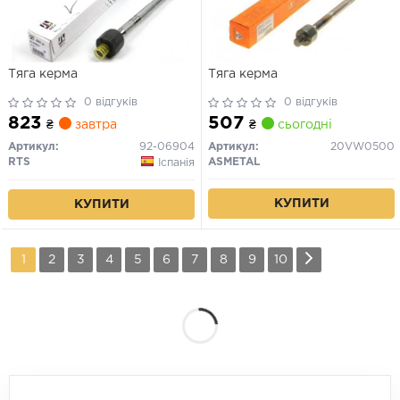
Тяга керма
Тяга керма
0 відгуків
0 відгуків
823
507
₴
завтра
₴
сьогодні
Артикул:
92-06904
Артикул:
20VW0500
RTS
ASMETAL
Іспанія
КУПИТИ
КУПИТИ
1
2
3
4
5
6
7
8
9
10