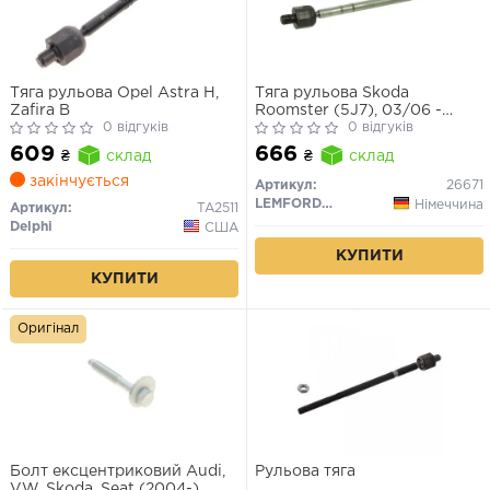
Тяга рульова Opel Astra H,
Тяга рульова Skoda
Zafira B
Roomster (5J7), 03/06 -
0 відгуків
05/15 / Рульова тяга
0 відгуків
(довжина: 276,5мм) SEAT
609
666
₴
склад
₴
склад
CORDOBA, IBIZA III; SKODA
FABIA I, FABIA I PRAKTIK,
закінчується
Артикул:
26671
ROOMSTER,
LEMFORDER
Німеччина
Артикул:
TA2511
Delphi
США
КУПИТИ
КУПИТИ
Оригінал
Болт ексцентриковий Audi,
Рульова тяга
VW, Skoda, Seat (2004-)