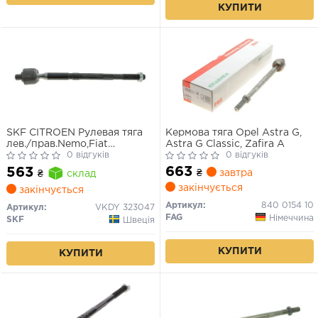
КУПИТИ
SKF CITROEN Рулевая тяга
Кермова тяга Opel Astra G,
лев./прав.Nemo,Fiat
Astra G Classic, Zafira A
Fiorino,Peugeot 07-
0 відгуків
0 відгуків
663
563
₴
завтра
₴
склад
закінчується
закінчується
Артикул:
840 0154 10
Артикул:
VKDY 323047
FAG
Німеччина
SKF
Швеція
КУПИТИ
КУПИТИ