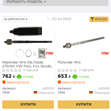
Виберіть модель
1 - 30 из 9923
за рейтингом
Фільтри
Кермова тяга лів./прав.
Рульова тяга
275mm VW Polo, Fox Skoda
Roomster, Fabia Seat Ibiza
0 відгуків
0 відгуків
Audi A2 1.2-2.0 99-08
762
653
₴
склад
₴
склад
закінчується
закінчується
Артикул:
JAR1061
Артикул:
JAR648
TRW
TRW
Німеччина
Німеччина
КУПИТИ
КУПИТИ