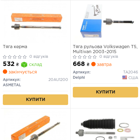
Тяга керма
Тяга рульова Volkswagen T5,
Multivan 2003–2015
0 відгуків
0 відгуків
668
532
₴
завтра
₴
склад
закінчується
Артикул:
TA2046
Delphi
США
Артикул:
20AU1200
ASMETAL
КУПИТИ
КУПИТИ