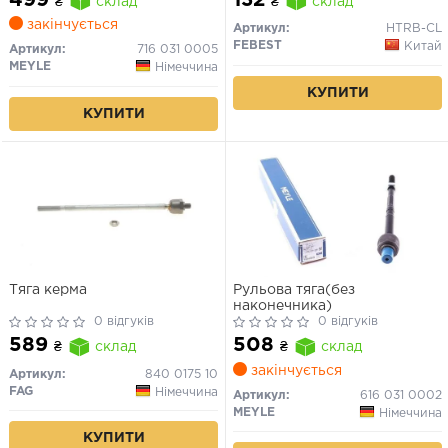
₴
склад
₴
склад
закінчується
Артикул:
HTRB-CL
FEBEST
Китай
Артикул:
716 031 0005
MEYLE
Німеччина
КУПИТИ
КУПИТИ
Тяга керма
Рульова тяга(без
наконечника)
0 відгуків
0 відгуків
589
508
₴
склад
₴
склад
закінчується
Артикул:
840 0175 10
FAG
Німеччина
Артикул:
616 031 0002
MEYLE
Німеччина
КУПИТИ