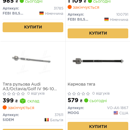
985
1 109
₴
сьогодні
₴
сьогодні
закінчується
Артикул:
31785
FEBI BILSTEIN
Німеччина
Артикул:
100791
FEBI BILSTEIN
Німеччина
КУПИТИ
КУПИТИ
Тяга рульова Audi
Кермова тяга
A3/Octavia/Golf IV 96-10
(320mm)
0 відгуків
0 відгуків
579
399
₴
сьогодні
₴
склад
закінчується
Артикул:
VO-AX-1867
MOOG
США
Артикул:
37611
SIDEM
Бельгія
КУПИТИ