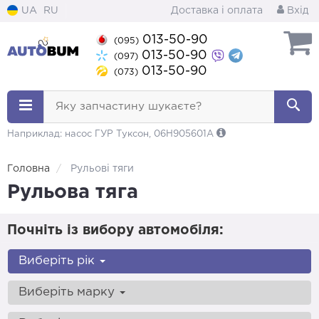
UA
RU
Доставка і оплата
Вхід
013-50-90
(095)
013-50-90
(097)
013-50-90
(073)
Яку запчастину шукаєте?
Наприклад: насос ГУР Туксон, 06H905601A
Головна
Рульові тяги
Рульова тяга
Почніть із вибору автомобіля:
Виберіть рік
Виберіть марку