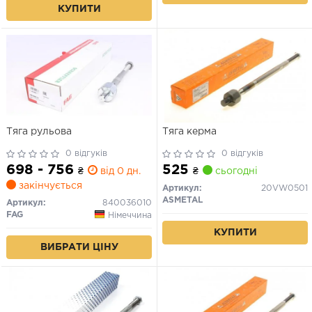
КУПИТИ
Тяга рульова
Тяга керма
0 відгуків
0 відгуків
698 - 756
525
₴
від 0 дн.
₴
сьогодні
закінчується
Артикул:
20VW0501
ASMETAL
Артикул:
840036010
FAG
Німеччина
КУПИТИ
ВИБРАТИ ЦІНУ