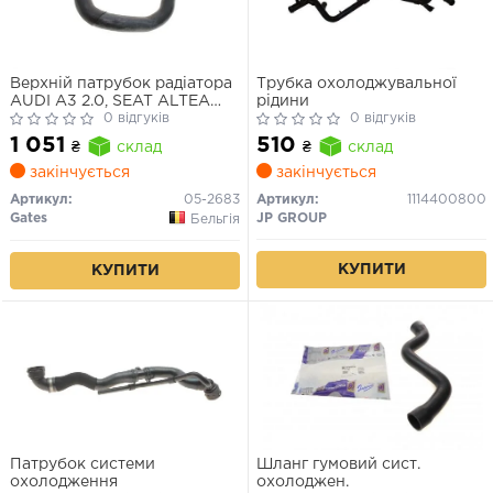
Верхній патрубок радіатора
Трубка охолоджувальної
AUDI A3 2.0, SEAT ALTEA
рідини
2.0, SEAT ALTEA FREETRACK
0 відгуків
0 відгуків
2.0, SEAT ALTEA XL 2.0, SEAT
1 051
510
₴
склад
₴
склад
LEON 2.0
закінчується
закінчується
Артикул:
05-2683
Артикул:
1114400800
Gates
JP GROUP
Бельгія
КУПИТИ
КУПИТИ
Патрубок системи
Шланг гумовий сист.
охолодження
охолоджен.