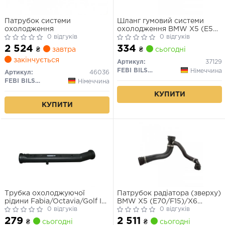
Патрубок системи
Шланг гумовий системи
охолодження
охолодження BMW X5 (E53)
0 відгуків
3.0-4.8 01.00-10.06
0 відгуків
2 524
334
₴
завтра
₴
сьогодні
закінчується
Артикул:
37129
FEBI BILSTEIN
Німеччина
Артикул:
46036
FEBI BILSTEIN
Німеччина
КУПИТИ
КУПИТИ
Трубка охолоджуючої
Патрубок радіатора (зверху)
рідини Fabia/Octavia/Golf IV
BMW X5 (E70/F15)/X6
1.4/1.6
0 відгуків
(E71/F16) 3.0 10-19 Л.
0 відгуків
279
2 511
₴
сьогодні
₴
сьогодні