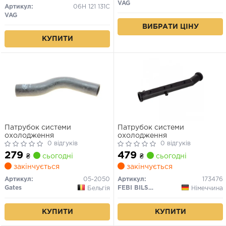
OCTAVIA II 1.8-3.0 09.04-
VAG
Артикул:
06H 121 131C
VAG
ВИБРАТИ ЦІНУ
КУПИТИ
Патрубок системи
Патрубок системи
охолодження
охолодження
0 відгуків
0 відгуків
279
479
₴
сьогодні
₴
сьогодні
закінчується
закінчується
Артикул:
05-2050
Артикул:
173476
Gates
FEBI BILSTEIN
Бельгія
Німеччина
КУПИТИ
КУПИТИ