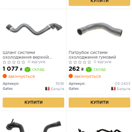
КУПИТИ
Шланг системи
Патрубок системи
охолодження верхній
охолодження гумовий
(46мм/46мм) BMW 3 (E46)
0 відгуків
0 відгуків
1.6/1.9 12.97-07.06
1 077
262
₴
склад
₴
склад
закінчується
закінчується
Артикул:
3936
Артикул:
05-2403
Gates
Gates
Бельгія
Бельгія
КУПИТИ
КУПИТИ