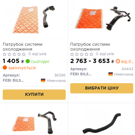
Патрубок системи
Патрубок системи
охолодження
охолодження
0 відгуків
0 відгуків
1 405
2 763 - 3 653
₴
сьогодні
₴
від 0 д
закінчується
Артикул:
44443
FEBI BILSTEIN
Німеччина
Артикул:
36596
FEBI BILSTEIN
Німеччина
ВИБРАТИ ЦІНУ
КУПИТИ