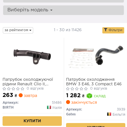
Виберіть модель
1 - 30 из 11426
за рейтингом
Фільтри
Патрубок охолоджуючої
Патрубок охолодження
рідини Renault Clio II,
BMW 3 E46, 3 Compact E46
Kangoo I, Megane I, 1.9 (98-
0 відгуків
0 відгуків
08)
263
1 282
₴
завтра
₴
склад
закінчується
Артикул:
51486
BIRTH
Італія
Артикул:
3939
Gates
Бельгія
КУПИТИ