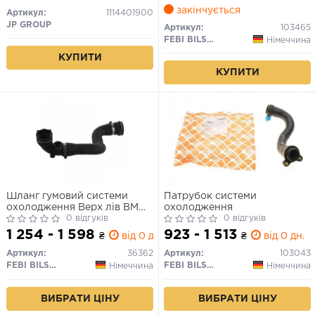
закінчується
Артикул:
1114401900
JP GROUP
Артикул:
103465
FEBI BILSTEIN
Німеччина
КУПИТИ
КУПИТИ
Шланг гумовий системи
Патрубок системи
охолодження Верх лів BMW
охолодження
X5 (E53) 3.0 04.00-10.06
0 відгуків
0 відгуків
1 254 - 1 598
923 - 1 513
₴
від 0 дн.
₴
від 0 дн.
Артикул:
36362
Артикул:
103043
FEBI BILSTEIN
FEBI BILSTEIN
Німеччина
Німеччина
ВИБРАТИ ЦІНУ
ВИБРАТИ ЦІНУ