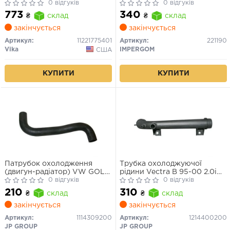
0 відгуків
0 відгуків
773
340
₴
склад
₴
склад
закінчується
закінчується
Артикул:
11221775401
Артикул:
221190
Vika
IMPERGOM
США
КУПИТИ
КУПИТИ
Патрубок охолодження
Трубка охолоджуючої
(двигун-радіатор) VW GOLF,
рідини Vectra B 95-00 2.0i
PASSAT, AUDI 80, 100 1,6-1,9
0 відгуків
(нижня)
0 відгуків
8/
210
310
₴
склад
₴
склад
закінчується
закінчується
Артикул:
1114309200
Артикул:
1214400200
JP GROUP
JP GROUP