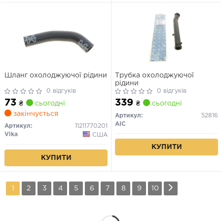
Шланг охолоджуючої рідини
Трубка охолоджуючої
рідини
0 відгуків
0 відгуків
73
339
₴
сьогодні
₴
сьогодні
закінчується
Артикул:
52816
AIC
Артикул:
11211770201
Vika
США
КУПИТИ
КУПИТИ
1
2
3
4
5
6
7
8
9
10