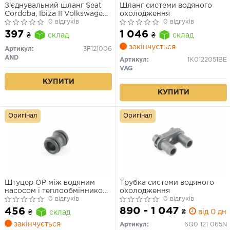
З’єднувальний шланг Seat
Шланг системи водяного
Cordoba, Ibiza II Volkswagen
охолодження
Golf II, Golf III, Polo II, Vento
0 відгуків
0 відгуків
397
1 046
₴
склад
₴
склад
закінчується
Артикул:
3F121006
AND
Артикул:
1K0122051BE
VAG
КУПИТИ
КУПИТИ
Оригінал
Оригінал
Штуцер ОР між водяним
Трубка системи водяного
насосом і теплообмінником
охолодження
AUDI A3, A4 B8, A5, A6 C7,
0 відгуків
0 відгуків
A8 D4, Q3, Q5, TT; SEAT
890 - 1 047
456
₴
від 0 дн.
₴
склад
ALTEA, ALTEA XL, EXEO,
EXEO ST, LEON; SKODA
закінчується
Артикул:
6Q0 121 065N