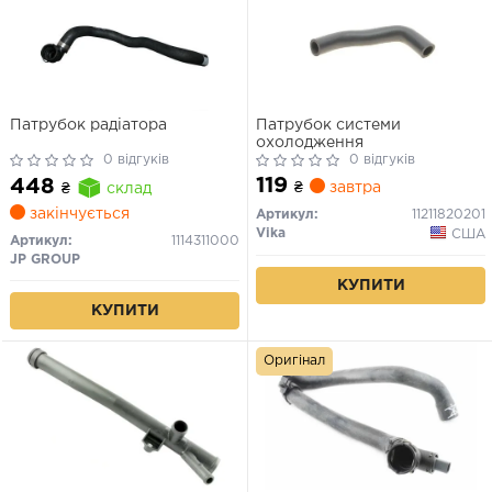
Патрубок радіатора
Патрубок системи
охолодження
0 відгуків
0 відгуків
119
448
₴
завтра
₴
склад
закінчується
Артикул:
11211820201
Vika
США
Артикул:
1114311000
JP GROUP
КУПИТИ
КУПИТИ
Оригінал