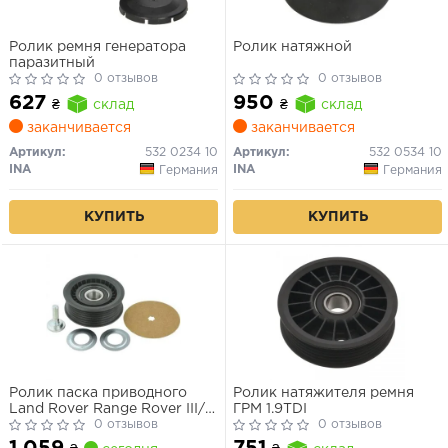
Ролик ремня генератора
Ролик натяжной
паразитный
0 отзывов
0 отзывов
627
950
₴
склад
₴
склад
заканчивается
заканчивается
Артикул:
532 0234 10
Артикул:
532 0534 10
INA
INA
Германия
Германия
КУПИТЬ
КУПИТЬ
Ролик паска приводного
Ролик натяжителя ремня
Land Rover Range Rover III/
ГРМ 1.9TDI
Range Rover Sport 4.4Td-
0 отзывов
0 отзывов
5.0V8 04.09-
1 059