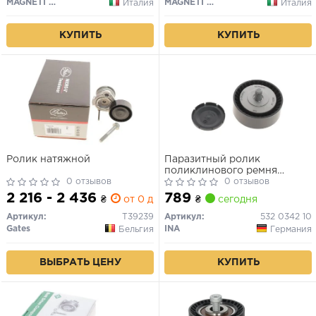
MAGNETI MARELLI
MAGNETI MARELLI
Италия
Италия
КУПИТЬ
КУПИТЬ
Ролик натяжной
Паразитный ролик
поликлинового ремня
0 отзывов
(10x70x26) 3.6-4.8 01-10
0 отзывов
2 216 - 2 436
789
₴
от 0 дн.
₴
сегодня
Артикул:
T39239
Артикул:
532 0342 10
Gates
INA
Бельгия
Германия
ВЫБРАТЬ ЦЕНУ
КУПИТЬ