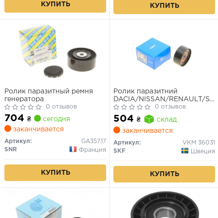
КУПИТЬ
КУПИТЬ
Ролик паразитный ремня
Ролик паразитний
генератора
DACIA/NISSAN/RENAULT/SU
0 отзывов
Logan/Primastar/Kangoo/Traf
0 отзывов
"1,4/2,0L
704
504
₴
сегодня
₴
склад
заканчивается
заканчивается
Артикул:
GA357.17
Артикул:
VKM 36031
SNR
Франция
SKF
Швеция
КУПИТЬ
КУПИТЬ