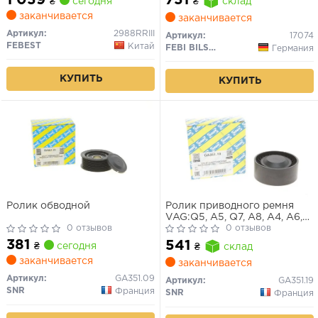
751
₴
сегодня
₴
склад
заканчивается
заканчивается
Артикул:
2988RRIII
Артикул:
17074
FEBEST
Китай
FEBI BILSTEIN
Германия
КУПИТЬ
КУПИТЬ
Ролик обводной
Ролик приводного ремня
VAG:Q5, A5, Q7, A8, A4, A6,
0 отзывов
Phaeton, Touareg
0 отзывов
381
541
₴
сегодня
₴
склад
заканчивается
заканчивается
Артикул:
GA351.09
Артикул:
GA351.19
SNR
Франция
SNR
Франция