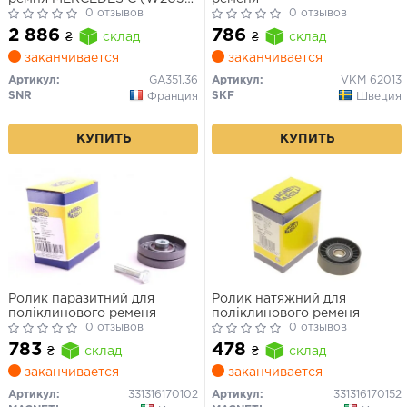
C (W204), CLK (A209), CLS
0 отзывов
0 отзывов
(C218), CLS (C219) 2.1D-5.7
2 886
786
₴
склад
₴
склад
01.05-
заканчивается
заканчивается
Артикул:
GA351.36
Артикул:
VKM 62013
SNR
SKF
Франция
Швеция
КУПИТЬ
КУПИТЬ
Ролик паразитний для
Ролик натяжний для
поліклинового ременя
поліклинового ременя
0 отзывов
0 отзывов
783
478
₴
склад
₴
склад
заканчивается
заканчивается
Артикул:
331316170102
Артикул:
331316170152