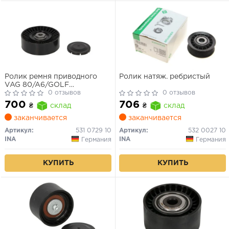
Ролик ремня приводного
Ролик натяж. ребристый
VAG 80/A6/GOLF
4/PASSAT/TRANSPORTER
0 отзывов
0 отзывов
-02 1.6-2.0/1.9-2.4 DIESEL
700
706
₴
склад
₴
склад
натяжной
заканчивается
заканчивается
Артикул:
531 0729 10
Артикул:
532 0027 10
INA
INA
Германия
Германия
КУПИТЬ
КУПИТЬ