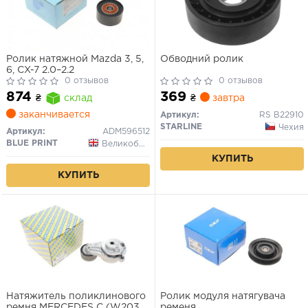
Ролик натяжной Mazda 3, 5,
Обводний ролик
6, CX-7 2.0–2.2
0 отзывов
0 отзывов
369
874
₴
завтра
₴
склад
заканчивается
Артикул:
RS B22910
STARLINE
Чехия
Артикул:
ADM596512
BLUE PRINT
Великобритания
КУПИТЬ
КУПИТЬ
Натяжитель поликлинового
Ролик модуля натягувача
ремня MERCEDES C (W203),
ременя