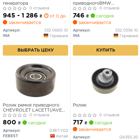
генератора
приводногоBMW
0 отзывов
1(E81)/3(E90)/5(F10)/7(F01)/
0 отзывов
03- 2.0-3.0 DIESEL обводной
945 - 1 286
746
₴
от 0 дн.
₴
сегодня
заканчивается
заканчивается
Артикул:
532 0660 10
Артикул:
532 0556 10
INA
INA
Германия
Германия
ВЫБРАТЬ ЦЕНУ
КУПИТЬ
Ролик ремня приводного
Ролик
CHEVROLET LACETTI/AVEO
1.4/1.6
0 отзывов
0 отзывов
800
717
₴
сегодня
₴
сегодня
заканчивается
Артикул:
0387-YD2
FEBEST
Китай
Артикул:
GA350.20