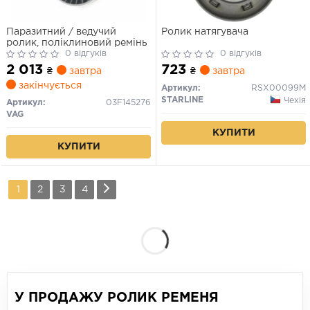
Паразитний / ведучий
Ролик натягувача
ролик, поліклиновий ремінь
0 відгуків
0 відгуків
2 013
723
₴
завтра
₴
завтра
закінчується
Артикул:
RSX00099M
STARLINE
Чехія
Артикул:
03F145276
VAG
КУПИТИ
КУПИТИ
1
2
3
4
У ПРОДАЖУ РОЛИК РЕМЕНЯ