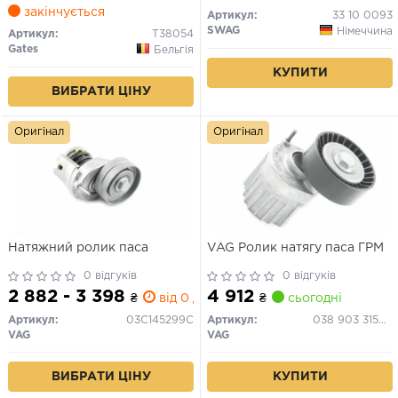
закінчується
Артикул:
33 10 0093
SWAG
Німеччина
Артикул:
T38054
Gates
Бельгія
КУПИТИ
ВИБРАТИ ЦІНУ
Оригінал
Оригінал
Натяжний ролик паса
VAG Ролик натягу паса ГРМ
0 відгуків
0 відгуків
2 882 - 3 398
4 912
₴
від 0 дн.
₴
сьогодні
Артикул:
03C145299C
Артикул:
038 903 315AM
VAG
VAG
ВИБРАТИ ЦІНУ
КУПИТИ