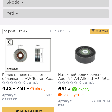
Skoda
Yeti
1 - 30 из 115
за рейтингом
Фільтри
Ролик ременя навісного
Натяжний ролик ременя
обладнання VW Touran, Golf
Audi A4, A4 Allroad, A5, A6,
V, Passat B6
0 відгуків
A6 Allroad, A8, Q5, Q7
0 відгуків
Volkswagen Phaeton, Touareg
432 - 491
651
₴
від 0 дн.
₴
склад
2.7–3.0
закінчується
Артикул:
60-91
CAFFARO
Артикул:
E2A0003BTA
BTA
ВИБРАТИ ЦІНУ