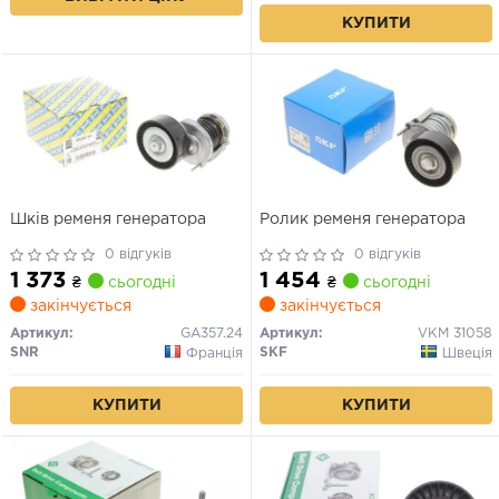
КУПИТИ
Шків ременя генератора
Ролик ременя генератора
0 відгуків
0 відгуків
1 373
1 454
₴
сьогодні
₴
сьогодні
закінчується
закінчується
Артикул:
GA357.24
Артикул:
VKM 31058
SNR
SKF
Франція
Швеція
КУПИТИ
КУПИТИ