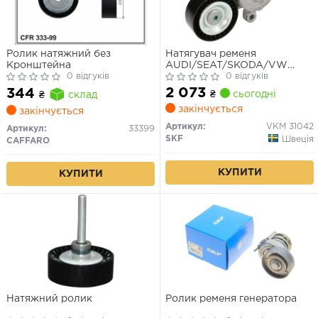
Ролик натяжний без
Натягувач ременя
Кронштейна
AUDI/SEAT/SKODA/VW
0 відгуків
A1/A3/Toledo/Fabia/Octavia/
0 відгуків
"1,4/1,6L "02>>
2 073
344
₴
сьогодні
₴
склад
закінчується
закінчується
Артикул:
VKM 31042
Артикул:
33399
SKF
Швеція
CAFFARO
КУПИТИ
КУПИТИ
Натяжний ролик
Ролик ременя генератора