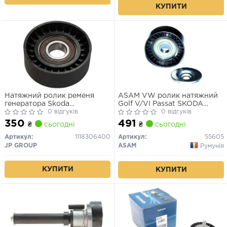
КУПИТИ
Натяжний ролик ременя
ASAM VW ролик натяжний
генератора Skoda
Golf V/VI Passat SKODA
Superb/VW T6 1.8TSI/2.0TDI,
0 відгуків
Octavia
0 відгуків
CJKB,CJKA
350
491
₴
сьогодні
₴
сьогодні
Артикул:
1118306400
Артикул:
55605
JP GROUP
ASAM
Румунія
КУПИТИ
КУПИТИ