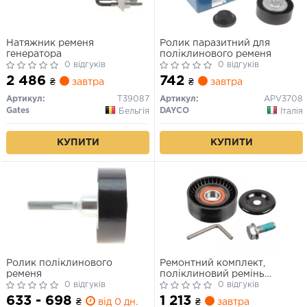
Натяжник ременя
Ролик паразитний для
генератора
поліклинового ременя
0 відгуків
0 відгуків
2 486
742
₴
завтра
₴
завтра
Артикул:
T39087
Артикул:
APV3708
Gates
DAYCO
Бельгія
Італія
КУПИТИ
КУПИТИ
Ролик поліклинового
Ремонтний комплект,
ременя
поліклиновий ремінь
0 відгуків
натяжної планки
0 відгуків
633 - 698
1 213
₴
від 0 дн.
₴
завтра