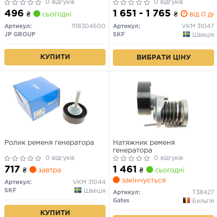
0 відгуків
0 відгуків
496
1 651 - 1 765
₴
сьогодні
₴
від 0 дн
Артикул:
1118304600
Артикул:
VKM 31047
JP GROUP
SKF
Швеція
КУПИТИ
ВИБРАТИ ЦІНУ
Ролик ременя генератора
Натяжник ременя
генератора
0 відгуків
0 відгуків
717
1 461
₴
завтра
₴
сьогодні
закінчується
Артикул:
VKM 31044
SKF
Швеція
Артикул:
T38427
Gates
Бельгія
КУПИТИ