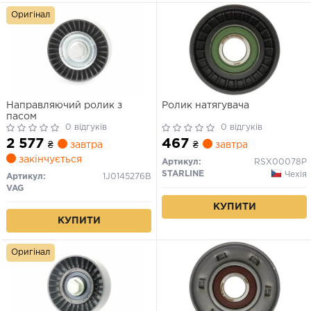
Оригінал
Направляючий ролик з
Ролик натягувача
пасом
0 відгуків
0 відгуків
2 577
467
₴
завтра
₴
завтра
закінчується
Артикул:
RSX00078P
STARLINE
Чехія
Артикул:
1J0145276B
VAG
КУПИТИ
КУПИТИ
Оригінал