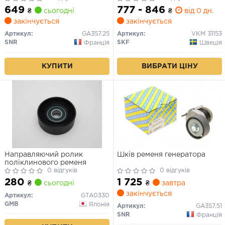
649
777 - 846
₴
сьогодні
₴
від 0 дн.
закінчується
закінчується
Артикул:
GA357.25
Артикул:
VKM 31153
SNR
SKF
Франція
Швеція
КУПИТИ
ВИБРАТИ ЦІНУ
Направляючий ролик
Шків ременя генератора
поліклинового ременя
0 відгуків
0 відгуків
280
1 725
₴
сьогодні
₴
завтра
закінчується
Артикул:
GTA0330
GMB
Японія
Артикул:
GA357.51
SNR
Франція