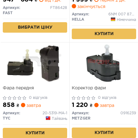
₴
від 1 дн.
₴
термін 2 дн.
закінчується
Артикул:
FT86428
FAST
Артикул:
6NM 007 878-521
HELLA
Німеччина
ВИБРАТИ ЦІНУ
КУПИТИ
Фара передня
Коректор фари
0 відгуків
0 відгуків
858
1 220
₴
завтра
₴
завтра
Артикул:
20-5319-MA-1
Артикул:
0916239
TYC
METZGER
Тайвань
КУПИТИ
КУПИТИ