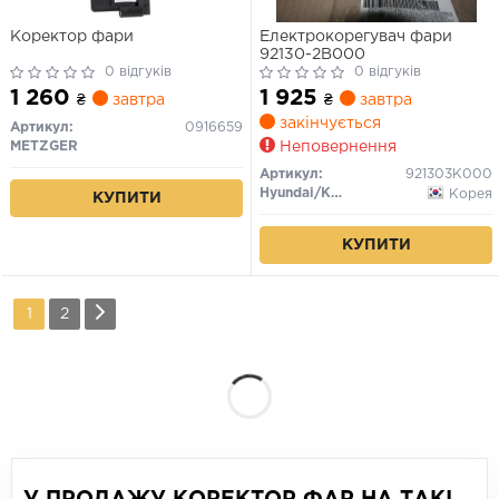
Коректор фари
Електрокорегувач фари
92130-2B000
0 відгуків
0 відгуків
1 260
1 925
₴
завтра
₴
завтра
закінчується
Артикул:
0916659
METZGER
Неповернення
Артикул:
921303K000
Hyundai/Kia/Mobis
Корея
КУПИТИ
КУПИТИ
1
2