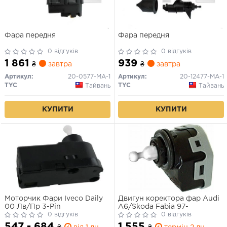
Фара передня
Фара передня
0 відгуків
0 відгуків
1 861
939
₴
завтра
₴
завтра
Артикул:
20-0577-MA-1
Артикул:
20-12477-MA-1
TYC
TYC
Тайвань
Тайвань
КУПИТИ
КУПИТИ
Моторчик Фари Iveco Daily
Двигун коректора фар Audi
00 Лв/Пр 3-Pin
A6/Skoda Fabia 97-
0 відгуків
0 відгуків
547 - 684
1 555