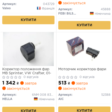
закінчується
Артикул:
043729
Valeo
Франція
Артикул:
45888
FEBI BILSTEIN
Німеччина
КУПИТИ
КУПИТИ
Коректор положення фар
Моторчик коректора фари
MB Sprinter, VW Crafter, 01-
0 відгуків
0 відгуків
1 342
513
₴
завтра
₴
завтра
закінчується
закінчується
Артикул:
6NM 008 830-601
Артикул:
52388
HELLA
AIC
Німеччина
КУПИТИ
КУПИТИ