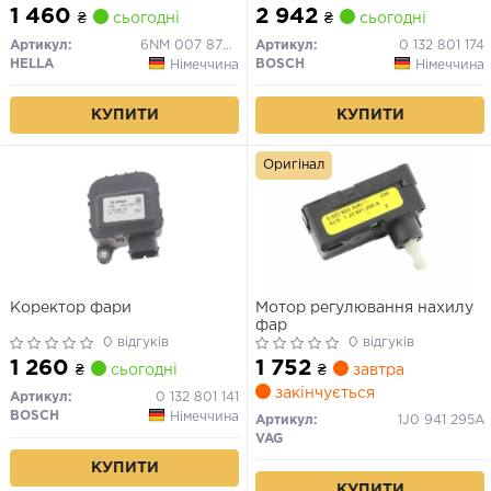
1 460
2 942
₴
сьогодні
₴
сьогодні
Артикул:
6NM 007 878-041
Артикул:
0 132 801 174
HELLA
BOSCH
Німеччина
Німеччина
КУПИТИ
КУПИТИ
Оригінал
Коректор фари
Мотор регулювання нахилу
фар
0 відгуків
0 відгуків
1 260
1 752
₴
сьогодні
₴
завтра
закінчується
Артикул:
0 132 801 141
BOSCH
Німеччина
Артикул:
1J0 941 295A
VAG
КУПИТИ
КУПИТИ