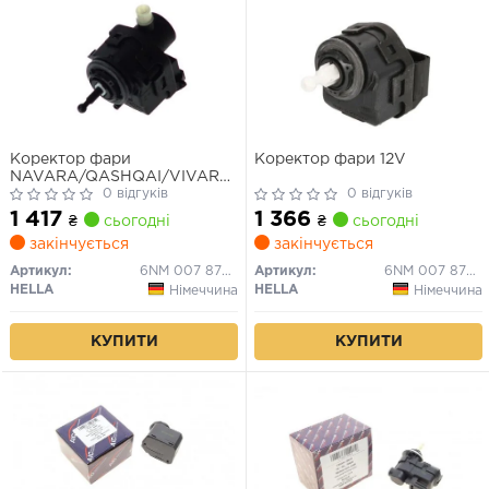
Коректор фари
Коректор фари 12V
NAVARA/QASHQAI/VIVARO/CLIO
92-
0 відгуків
0 відгуків
1 417
1 366
₴
сьогодні
₴
сьогодні
закінчується
закінчується
Артикул:
6NM 007 878-501
Артикул:
6NM 007 878-531
HELLA
HELLA
Німеччина
Німеччина
КУПИТИ
КУПИТИ