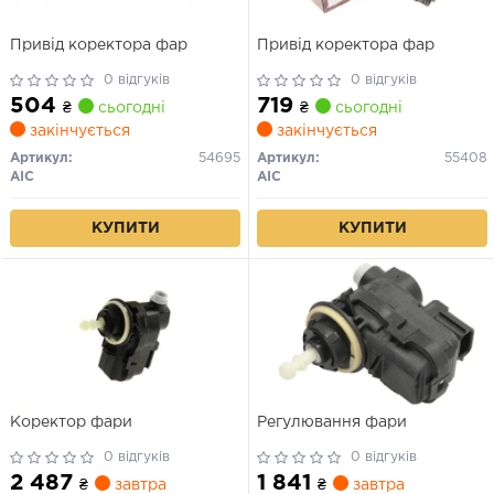
Привід коректора фар
Привід коректора фар
0 відгуків
0 відгуків
504
719
₴
сьогодні
₴
сьогодні
закінчується
закінчується
Артикул:
54695
Артикул:
55408
AIC
AIC
КУПИТИ
КУПИТИ
Коректор фари
Регулювання фари
0 відгуків
0 відгуків
2 487
1 841
₴
завтра
₴
завтра