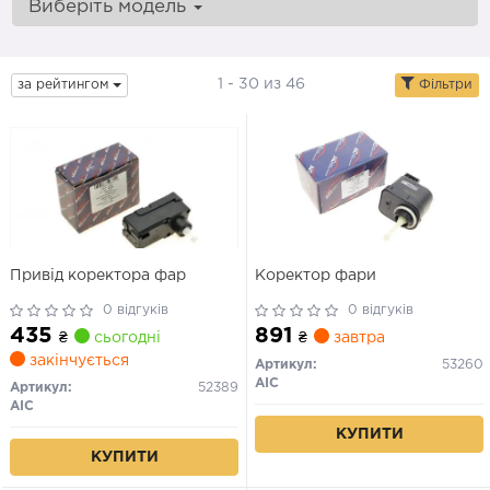
Виберіть модель
1 - 30 из 46
за рейтингом
Фільтри
Привід коректора фар
Коректор фари
0 відгуків
0 відгуків
435
891
₴
сьогодні
₴
завтра
закінчується
Артикул:
53260
AIC
Артикул:
52389
AIC
КУПИТИ
КУПИТИ