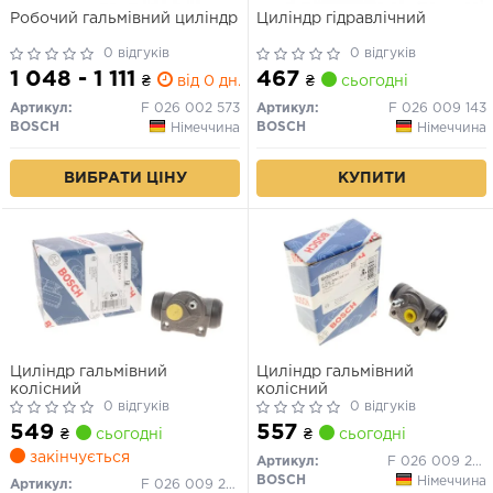
Робочий гальмівний циліндр
Циліндр гідравлічний
0 відгуків
0 відгуків
1 048 - 1 111
467
₴
від 0 дн.
₴
сьогодні
Артикул:
F 026 002 573
Артикул:
F 026 009 143
BOSCH
BOSCH
Німеччина
Німеччина
ВИБРАТИ ЦІНУ
КУПИТИ
Циліндр гальмівний
Циліндр гальмівний
колісний
колісний
0 відгуків
0 відгуків
549
557
₴
сьогодні
₴
сьогодні
закінчується
Артикул:
F 026 009 235
BOSCH
Німеччина
Артикул:
F 026 009 234