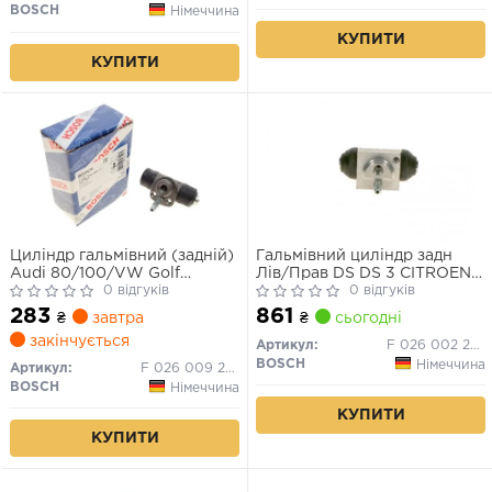
BOSCH
Німеччина
КУПИТИ
КУПИТИ
Циліндр гальмівний (задній)
Гальмівний циліндр задн
Audi 80/100/VW Golf
Лів/Прав DS DS 3 CITROEN
I/II/III/Passat 77- (d=17.46mm)
0 відгуків
C3 II, C3 III, C3 ORIGIN III, C-
0 відгуків
ELYSEE, DS3 PEUGEOT 207,
283
861
₴
завтра
₴
сьогодні
208, 208 I, 301 1.0-1.6LPG
закінчується
02.06-
Артикул:
F 026 002 282
BOSCH
Німеччина
Артикул:
F 026 009 260
BOSCH
Німеччина
КУПИТИ
КУПИТИ