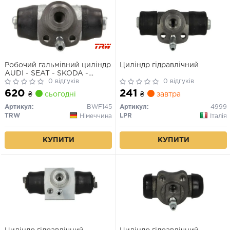
Робочий гальмівний циліндр
Циліндр гідравлічний
AUDI - SEAT - SKODA -
VOLKSWAGEN
0 відгуків
0 відгуків
100/80/Inca/Octavia/Caddy/Golf/Golf
620
241
₴
сьогодні
₴
завтра
Esta
Артикул:
BWF145
Артикул:
4999
TRW
LPR
Німеччина
Італія
КУПИТИ
КУПИТИ