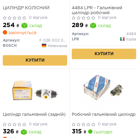
ЦИЛIНДР КОЛIСНИЙ
4484 LPR - Гальмівний
циліндр робочий
0 відгуків
0 відгуків
254
289
₴
склад
₴
склад
закінчується
Артикул:
4484
LPR
Італія
Артикул:
F 026 002 080
BOSCH
Німеччина
КУПИТИ
КУПИТИ
Циліндр гальмівний (задній)
Робочий гальмівний циліндр
0 відгуків
0 відгуків
315
326
₴
сьогодні
₴
склад