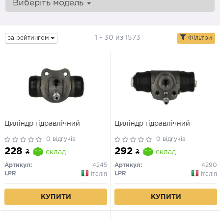
Виберіть модель
1 - 30 из 1573
за рейтингом
Фільтри
Циліндр гідравлічний
Циліндр гідравлічний
0 відгуків
0 відгуків
228
292
₴
склад
₴
склад
Артикул:
4245
Артикул:
4290
LPR
LPR
Італія
Італія
КУПИТИ
КУПИТИ