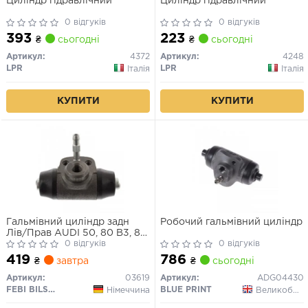
Циліндр гідравлічний
Циліндр гідравлічний
0 відгуків
0 відгуків
393
223
₴
сьогодні
₴
сьогодні
Артикул:
4372
Артикул:
4248
LPR
LPR
Італія
Італія
КУПИТИ
КУПИТИ
Гальмівний циліндр задн
Робочий гальмівний циліндр
Лів/Прав AUDI 50, 80 B3, 80
B4, 90 B3 SEAT CORDOBA,
0 відгуків
0 відгуків
CORDOBA VARIO, IBIZA II,
419
786
₴
завтра
₴
сьогодні
IBIZA III, IBIZA IV, IBIZA IV SC,
IBIZA IV ST, MII SKODA E-
Артикул:
03619
Артикул:
ADG04430
CITIGO 1.0-Electric 08.74-
FEBI BILSTEIN
BLUE PRINT
Німеччина
Великобританія