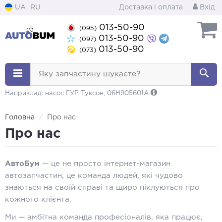
UA
RU
Доставка і оплата
Вхід
013-50-90
(095)
013-50-90
(097)
013-50-90
(073)
Яку запчастину шукаєте?
Наприклад: насос ГУР Туксон, 06H905601A
Головна
Про нас
Про нас
АвтоБум
— це не просто інтернет-магазин
автозапчастин, це команда людей, які чудово
знаються на своїй справі та щиро піклуються про
кожного клієнта.
Ми — амбітна команда професіоналів, яка працює,