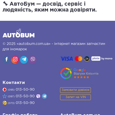
🔧 АвтоБум — досвід, сервіс і
людяність, яким можна довіряти.
© 2025 «autobum.com.ua» - інтернет магазин запчастин
для іномарок
Контакти
013-50-90
Замовити дзвінок
(095)
013-50-90
(097)
Запит на VIN
013-50-90
(073)