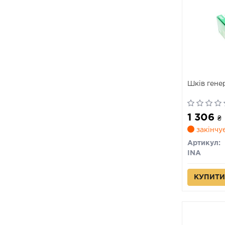
Шків гене
1 306
₴
закінчу
Артикул:
INA
КУПИТИ