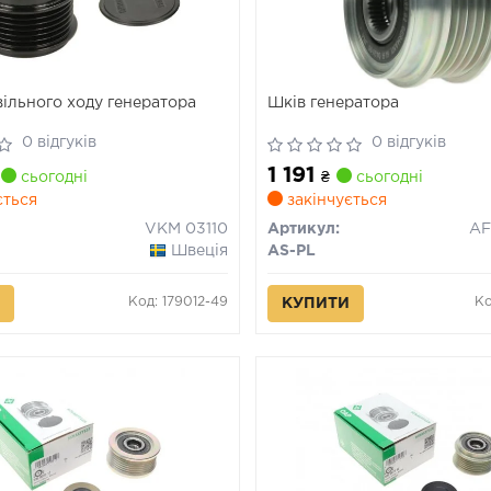
вільного ходу генератора
Шків генератора
0 відгуків
0 відгуків
1 191
сьогодні
₴
сьогодні
ється
закінчується
VKM 03110
Артикул:
Швеція
AS-PL
Код: 179012-49
Ко
КУПИТИ