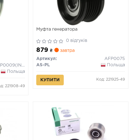
Муфта генератора
0 відгуків
879
₴
завтра
Артикул:
AFP0075
AS-PL
Польща
AFP0009(INA)
Польща
Код: 221925-49
КУПИТИ
д: 221908-49