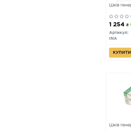
Шків гене
1 254
₴
Артикул:
INA
КУПИТИ
Шків гене