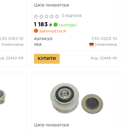
Шків генератора
0 відгуків
1 183
₴
сьогодні
закінчується
535 0183 10
Артикул:
535 0203 10
Німеччина
INA
Німеччина
од: 22440-69
Код: 22449-49
КУПИТИ
Шків генератора