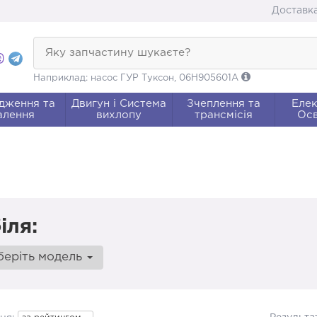
Доставка
Яку запчастину шукаєте?
Наприклад: насос ГУР Туксон, 06H905601A
дження та
Двигун і Система
Зчеплення та
Елек
алення
вихлопу
трансмісія
Осв
іля:
беріть модель