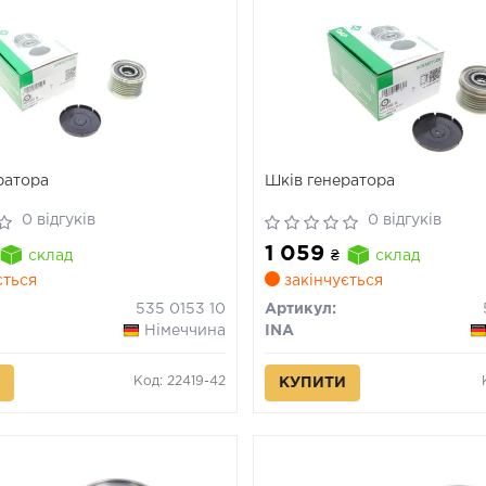
ратора
Шків генератора
0 відгуків
0 відгуків
1 059
склад
₴
склад
ється
закінчується
535 0153 10
Артикул:
Німеччина
INA
Код: 22419-42
КУПИТИ