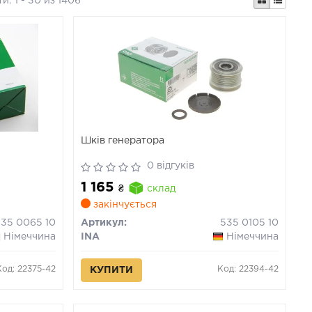
ти:
1 - 30 из 1406
Шків генератора
0 відгуків
1 165
₴
склад
закінчується
535 0065 10
Артикул:
535 0105 10
Німеччина
INA
Німеччина
Код: 22375-42
Код: 22394-42
КУПИТИ