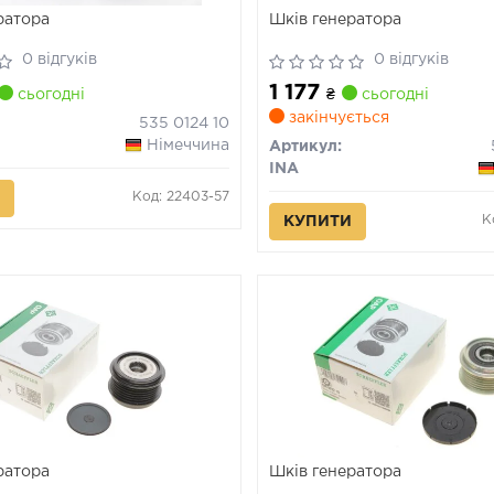
ратора
Шків генератора
0 відгуків
0 відгуків
1 177
сьогодні
₴
сьогодні
закінчується
535 0124 10
Німеччина
Артикул:
INA
Код: 22403-57
К
КУПИТИ
ратора
Шків генератора