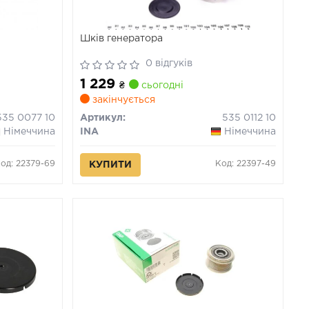
Шків генератора
0 відгуків
1 229
₴
сьогодні
закінчується
535 0077 10
Артикул:
535 0112 10
Німеччина
INA
Німеччина
од: 22379-69
Код: 22397-49
КУПИТИ