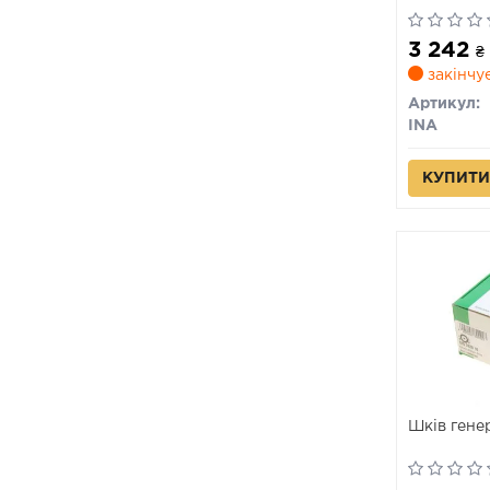
3 242
₴
закінчу
Артикул:
INA
КУПИТИ
Шків гене