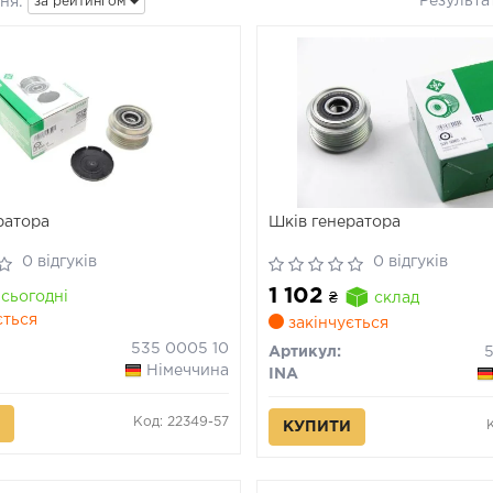
Результа
ня:
за рейтингом
ратора
Шків генератора
0 відгуків
0 відгуків
1 102
сьогодні
₴
склад
ється
закінчується
535 0005 10
Артикул:
Німеччина
INA
Код: 22349-57
КУПИТИ