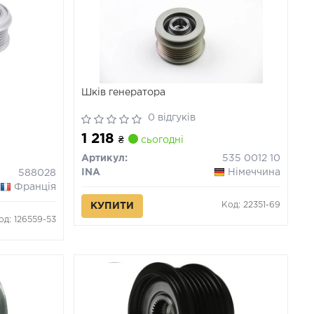
Шків генератора
0 відгуків
1 218
₴
сьогодні
Артикул:
535 0012 10
INA
Німеччина
588028
Франція
Код: 22351-69
КУПИТИ
од: 126559-53