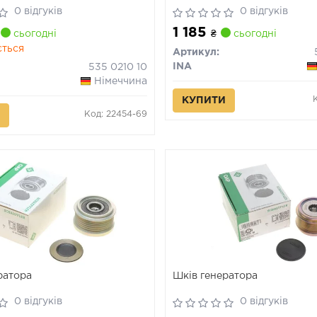
0 відгуків
0 відгуків
1 185
сьогодні
₴
сьогодні
ється
Артикул:
INA
535 0210 10
Німеччина
КУПИТИ
Код: 22454-69
ратора
Шків генератора
0 відгуків
0 відгуків