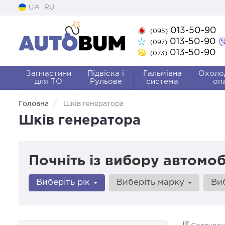
UA
RU
013-50-90
(095)
013-50-90
(097)
013-50-90
(073)
Запчастини
Підвіска і
Гальмівна
Охоло
для ТО
Рульове
система
оп
Головна
Шків генератора
Шків генератора
Почніть із вибору автомоб
Виберіть рік
Виберіть марку
Ви