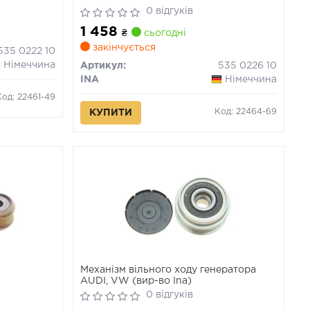
0 відгуків
1 458
₴
сьогодні
закінчується
535 0222 10
Німеччина
Артикул:
535 0226 10
INA
Німеччина
Код: 22461-49
Код: 22464-69
КУПИТИ
Механізм вільного ходу генератора
AUDI, VW (вир-во Ina)
0 відгуків