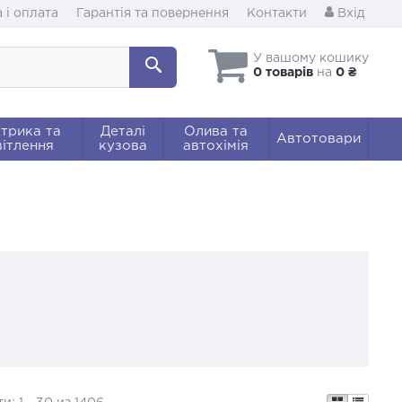
 і оплата
Гарантія та повернення
Контакти
Вхід
У вашому кошику
0 товарів
на
0 ₴
трика та
Деталі
Олива та
Автотовари
ітлення
кузова
автохімія