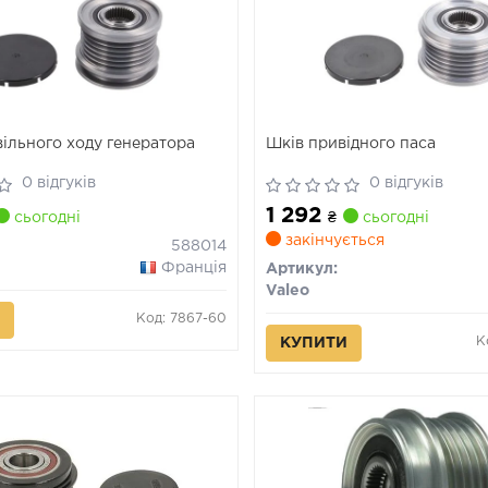
вільного ходу генератора
Шків привідного паса
0 відгуків
0 відгуків
1 292
сьогодні
₴
сьогодні
закінчується
588014
Франція
Артикул:
Valeo
Код: 7867-60
К
КУПИТИ