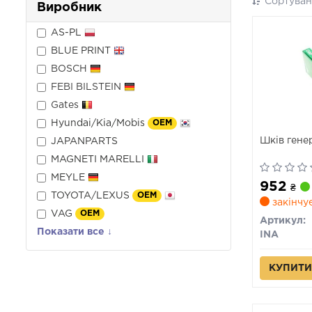
Сортуван
Виробник
AS-PL
BLUE PRINT
BOSCH
FEBI BILSTEIN
Gates
Hyundai/Kia/Mobis
OEM
Шків гене
JAPANPARTS
MAGNETI MARELLI
MEYLE
952
₴
TOYOTA/LEXUS
OEM
закінчу
VAG
OEM
Артикул:
Показати все ↓
INA
КУПИТИ