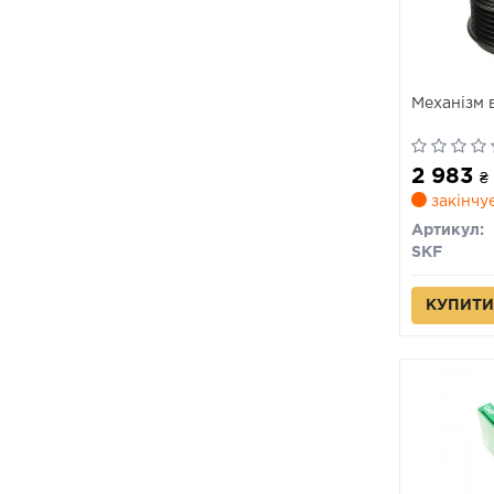
Механізм 
2 983
₴
закінчу
Артикул:
SKF
КУПИТИ