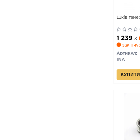
Шків гене
1 239
₴
закінчу
Артикул:
INA
КУПИТИ