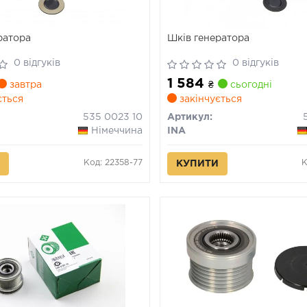
ратора
Шків генератора
0 відгуків
0 відгуків
1 584
завтра
₴
сьогодні
ється
закінчується
535 0023 10
Артикул:
Німеччина
INA
Код: 22358-77
К
КУПИТИ