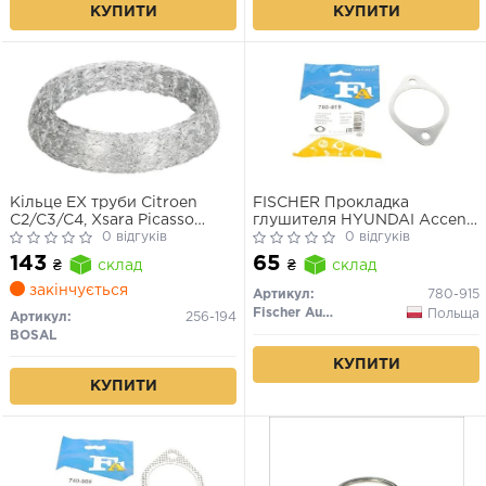
КУПИТИ
КУПИТИ
Кільце EX труби Citroen
FISCHER Прокладка
C2/C3/C4, Xsara Picasso
глушителя HYUNDAI Accent
Peugeot 206, 307 1.1i-1.6i
0 відгуків
-99,Sonata -96,Lantra
0 відгуків
09.98-
-98,MAZDA 626 -98, 929
143
65
₴
склад
₴
склад
-92,FORD Probe -98 OPEL
CampoKIAOPEL Campo 91-
закінчується
Артикул:
780-915
Fischer Automotive One (FA1)
Польща
Артикул:
256-194
BOSAL
КУПИТИ
КУПИТИ