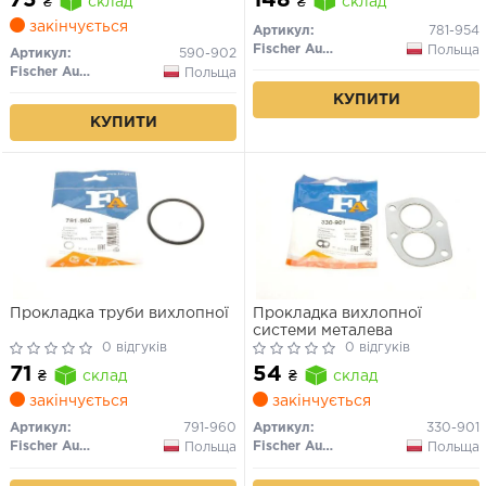
₴
склад
₴
склад
закінчується
Артикул:
781-954
Fischer Automotive One (FA1)
Польща
Артикул:
590-902
Fischer Automotive One (FA1)
Польща
КУПИТИ
КУПИТИ
Прокладка труби вихлопної
Прокладка вихлопної
системи металева
0 відгуків
0 відгуків
71
54
₴
склад
₴
склад
закінчується
закінчується
Артикул:
791-960
Артикул:
330-901
Fischer Automotive One (FA1)
Fischer Automotive One (FA1)
Польща
Польща