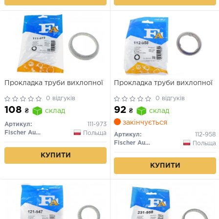
Прокладка труби вихлопної
Прокладка труби вихлопної
0 відгуків
0 відгуків
108
92
₴
склад
₴
склад
закінчується
Артикул:
111-973
Fischer Automotive One (FA1)
Польща
Артикул:
112-958
Fischer Automotive One (FA1)
Польща
КУПИТИ
КУПИТИ