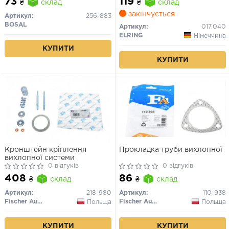
73
119
₴
склад
₴
склад
закінчується
Артикул:
256-883
BOSAL
Артикул:
017.040
ELRING
Німеччина
КУПИТИ
КУПИТИ
Кронштейн кріплення
Прокладка труби вихлопної
вихлопної системи
0 відгуків
0 відгуків
408
86
₴
склад
₴
склад
Артикул:
218-980
Артикул:
110-938
Fischer Automotive One (FA1)
Fischer Automotive One (FA1)
Польща
Польща
КУПИТИ
КУПИТИ