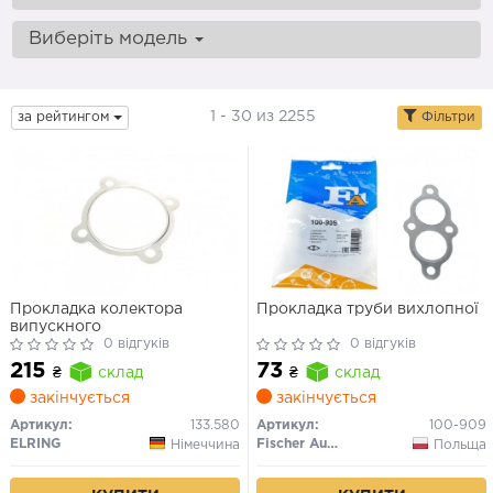
Виберіть модель
1 - 30 из 2255
за рейтингом
Фільтри
Прокладка колектора
Прокладка труби вихлопної
випускного
0 відгуків
0 відгуків
215
73
₴
склад
₴
склад
закінчується
закінчується
Артикул:
133.580
Артикул:
100-909
ELRING
Fischer Automotive One (FA1)
Німеччина
Польща