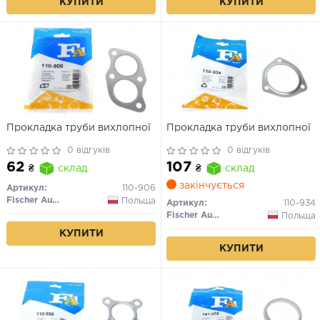
КУПИТИ
КУПИТИ
Прокладка труби вихлопної
Прокладка труби вихлопної
0 відгуків
0 відгуків
62
107
₴
склад
₴
склад
закінчується
Артикул:
110-906
Fischer Automotive One (FA1)
Польща
Артикул:
110-934
Fischer Automotive One (FA1)
Польща
КУПИТИ
КУПИТИ