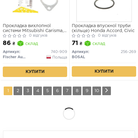
Прокладка вихлопної
Прокладка впускної труби
системи Mitsubishi Carisma,
(кільце) Honda Accord, Civic
Galant, Pajero 00-06 /Kia
0 відгуків
0 відгуків
Carnival 2.9 CRDi 06-
86
71
₴
склад
₴
склад
Артикул:
740-909
Артикул:
256-269
Fischer Automotive One (FA1)
BOSAL
Польща
КУПИТИ
КУПИТИ
1
2
3
4
5
6
7
8
9
10