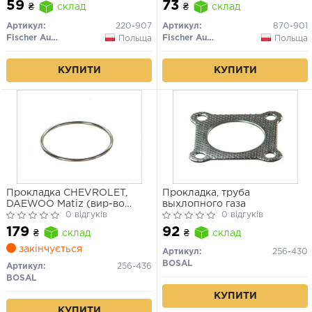
59
73
₴
склад
₴
склад
Артикул:
220-907
Артикул:
870-901
Fischer Automotive One (FA1)
Fischer Automotive One (FA1)
Польща
Польща
КУПИТИ
КУПИТИ
Прокладка CHEVROLET,
Прокладка, труба
DAEWOO Matiz (вир-во
выхлопного газа
Bosal)
0 відгуків
0 відгуків
179
92
₴
склад
₴
склад
закінчується
Артикул:
256-430
BOSAL
Артикул:
256-436
BOSAL
КУПИТИ
КУПИТИ