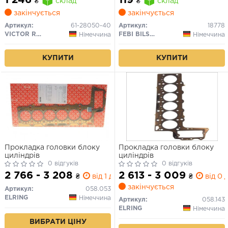
1 246
119
₴
склад
₴
склад
закінчується
закінчується
Артикул:
61-28050-40
Артикул:
18778
VICTOR REINZ
FEBI BILSTEIN
Німеччина
Німеччина
КУПИТИ
КУПИТИ
Прокладка головки блоку
Прокладка головки блоку
циліндрів
циліндрів
0 відгуків
0 відгуків
2 766 - 3 208
2 613 - 3 009
₴
від 1 дн.
₴
від 0 д
закінчується
Артикул:
058.053
ELRING
Німеччина
Артикул:
058.143
ELRING
Німеччина
ВИБРАТИ ЦІНУ