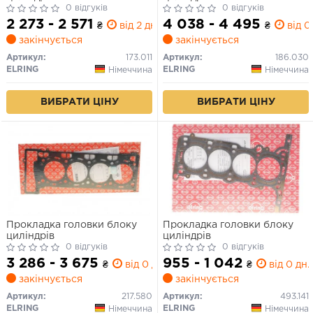
0 відгуків
0 відгуків
2 273 - 2 571
4 038 - 4 495
₴
від 2 дн.
₴
від 0
закінчується
закінчується
Артикул:
173.011
Артикул:
186.030
ELRING
ELRING
Німеччина
Німеччина
ВИБРАТИ ЦІНУ
ВИБРАТИ ЦІНУ
Прокладка головки блоку
Прокладка головки блоку
циліндрів
циліндрів
0 відгуків
0 відгуків
3 286 - 3 675
955 - 1 042
₴
від 0 дн.
₴
від 0 дн.
закінчується
закінчується
Артикул:
217.580
Артикул:
493.141
ELRING
ELRING
Німеччина
Німеччина