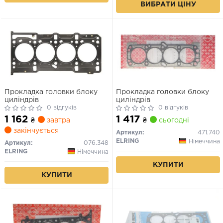
ВИБРАТИ ЦІНУ
Прокладка головки блоку
Прокладка головки блоку
циліндрів
циліндрів
0 відгуків
0 відгуків
1 162
1 417
₴
завтра
₴
сьогодні
закінчується
Артикул:
471.740
ELRING
Німеччина
Артикул:
076.348
ELRING
Німеччина
КУПИТИ
КУПИТИ