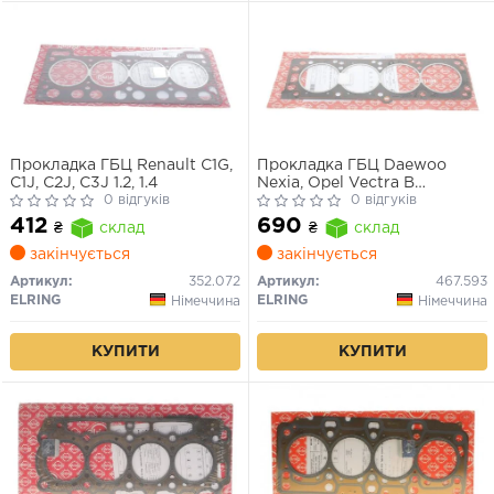
Прокладка ГБЦ Renault C1G,
Прокладка ГБЦ Daewoo
C1J, C2J, C3J 1.2, 1.4
Nexia, Opel Vectra B
0 відгуків
X20XEV/X22XE
0 відгуків
412
690
₴
склад
₴
склад
закінчується
закінчується
Артикул:
352.072
Артикул:
467.593
ELRING
ELRING
Німеччина
Німеччина
КУПИТИ
КУПИТИ