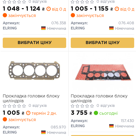
0 відгуків
0 відгуків
1 048 - 1 124
1 005 - 1 155
₴
від 0 дн.
₴
від 0 дн
закінчується
закінчується
Артикул:
076.358
Артикул:
076.408
ELRING
ELRING
Німеччина
Німеччина
ВИБРАТИ ЦІНУ
ВИБРАТИ ЦІНУ
Прокладка головки блоку
Прокладка головки блоку
циліндрів
циліндрів
0 відгуків
0 відгуків
1 005
3 755
₴
термін 2 дн.
₴
сьогодні
закінчується
Артикул:
157.430
ELRING
Німеччина
Артикул:
085.970
ELRING
Німеччина