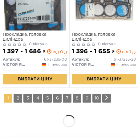
Прокладка, головка
Прокладка, головка
циліндра
циліндра
0 відгуків
0 відгуків
1 397 - 1 686
1 396 - 1 655
₴
від 0 дн.
₴
від 1 дн
Артикул:
61-37235-00
Артикул:
61-37235-20
VICTOR REINZ
VICTOR REINZ
Німеччина
Німеччина
ВИБРАТИ ЦІНУ
ВИБРАТИ ЦІНУ
1
2
3
4
5
6
7
8
9
10