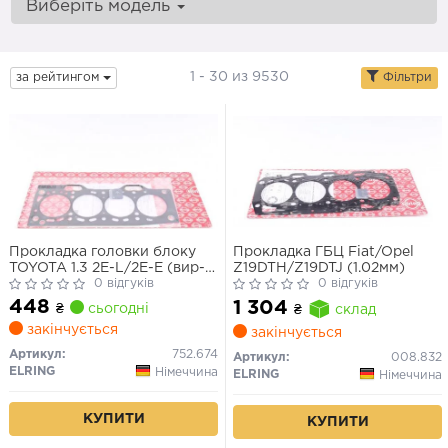
Виберіть модель
1 - 30 из 9530
за рейтингом
Фільтри
Прокладка головки блоку
Прокладка ГБЦ Fiat/Opel
TOYOTA 1.3 2E-L/2E-E (вир-
Z19DTH/Z19DTJ (1.02мм)
во Elring)
0 відгуків
0 відгуків
448
1 304
₴
сьогодні
₴
склад
закінчується
закінчується
Артикул:
752.674
Артикул:
008.832
ELRING
Німеччина
ELRING
Німеччина
КУПИТИ
КУПИТИ