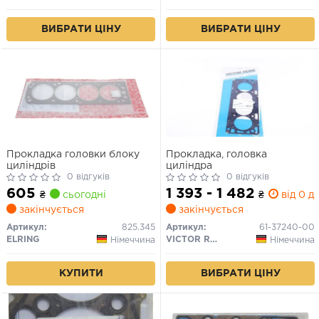
ВИБРАТИ ЦІНУ
ВИБРАТИ ЦІНУ
Прокладка головки блоку
Прокладка, головка
циліндрів
циліндра
0 відгуків
0 відгуків
605
1 393 - 1 482
₴
сьогодні
₴
від 0 дн
закінчується
закінчується
Артикул:
825.345
Артикул:
61-37240-00
ELRING
VICTOR REINZ
Німеччина
Німеччина
КУПИТИ
ВИБРАТИ ЦІНУ