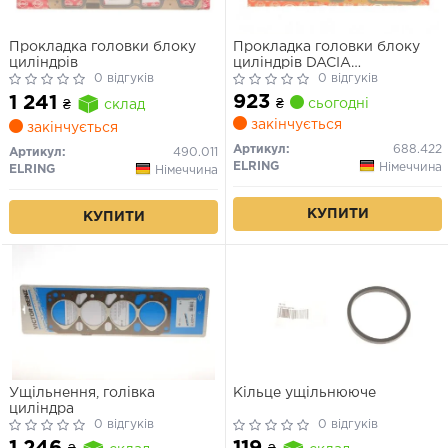
Прокладка головки блоку
Прокладка головки блоку
циліндрів
циліндрів DACIA
0 відгуків
Duster,Logan,Sandero,Clio,Fl
0 відгуків
1,5dc
923
1 241
₴
сьогодні
₴
склад
закінчується
закінчується
Артикул:
688.422
Артикул:
490.011
ELRING
Німеччина
ELRING
Німеччина
КУПИТИ
КУПИТИ
Ущільнення, голівка
Кільце ущільнююче
циліндра
0 відгуків
0 відгуків