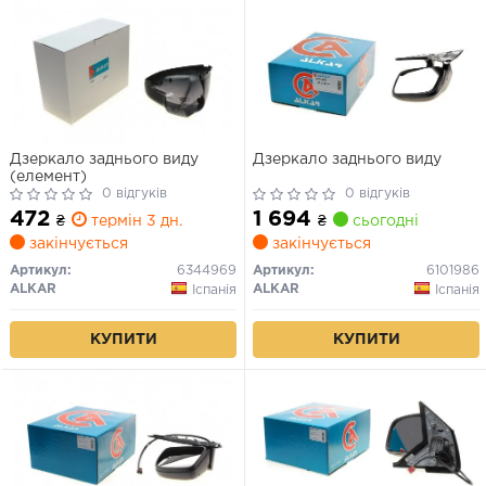
Дзеркало заднього виду
Дзеркало заднього виду
(елемент)
0 відгуків
0 відгуків
472
1 694
₴
термін 3 дн.
₴
сьогодні
закінчується
закінчується
Артикул:
6344969
Артикул:
6101986
ALKAR
ALKAR
Іспанія
Іспанія
КУПИТИ
КУПИТИ