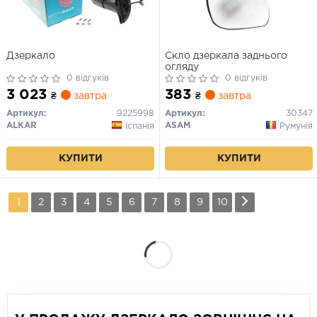
Дзеркало
Скло дзеркала заднього
огляду
0 відгуків
0 відгуків
3 023
383
₴
завтра
₴
завтра
Артикул:
9225998
Артикул:
30347
ALKAR
ASAM
Іспанія
Румунія
КУПИТИ
КУПИТИ
1
2
3
4
5
6
7
8
9
10