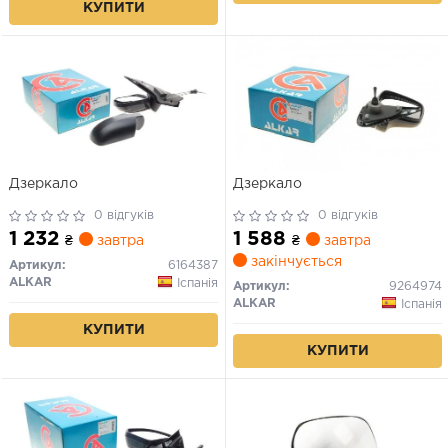
КУПИТИ
Дзеркало
Дзеркало
0 відгуків
0 відгуків
1 232
1 588
₴
завтра
₴
завтра
закінчується
Артикул:
6164387
ALKAR
Іспанія
Артикул:
9264974
ALKAR
Іспанія
КУПИТИ
КУПИТИ