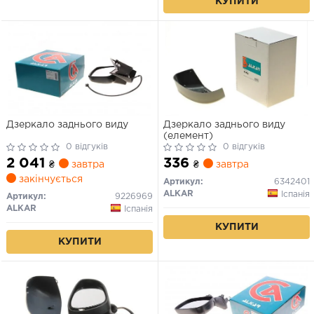
КУПИТИ
Дзеркало заднього виду
Дзеркало заднього виду
(елемент)
0 відгуків
0 відгуків
2 041
336
₴
завтра
₴
завтра
закінчується
Артикул:
6342401
ALKAR
Іспанія
Артикул:
9226969
ALKAR
Іспанія
КУПИТИ
КУПИТИ