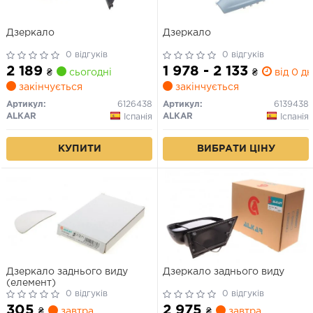
Дзеркало
Дзеркало
0 відгуків
0 відгуків
2 189
1 978 - 2 133
₴
сьогодні
₴
від 0 дн
закінчується
закінчується
Артикул:
6126438
Артикул:
6139438
ALKAR
ALKAR
Іспанія
Іспанія
КУПИТИ
ВИБРАТИ ЦІНУ
Дзеркало заднього виду
Дзеркало заднього виду
(елемент)
0 відгуків
0 відгуків
305
2 975
₴
завтра
₴
завтра