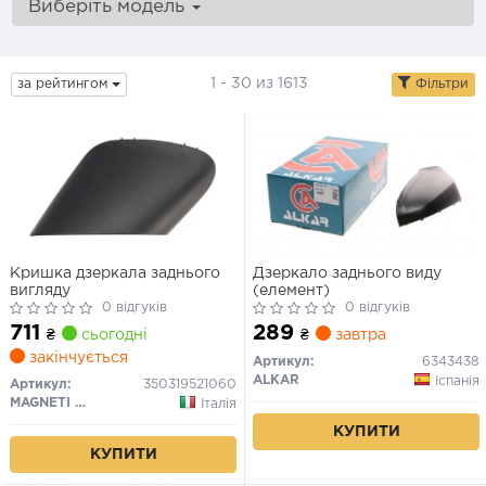
Виберіть модель
1 - 30 из 1613
за рейтингом
Фільтри
Кришка дзеркала заднього
Дзеркало заднього виду
вигляду
(елемент)
0 відгуків
0 відгуків
711
289
₴
сьогодні
₴
завтра
закінчується
Артикул:
6343438
ALKAR
Іспанія
Артикул:
350319521060
MAGNETI MARELLI
Італія
КУПИТИ
КУПИТИ