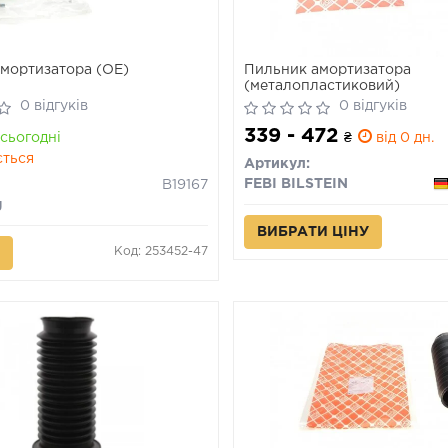
мортизатора (OE)
Пильник амортизатора
(металопластиковий)
0 відгуків
0 відгуків
339 - 472
сьогодні
₴
від 0 дн.
ється
Артикул:
FEBI BILSTEIN
B19167
g
ВИБРАТИ ЦІНУ
Код: 253452-47