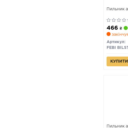
Пильник а
466
₴
закінчу
Артикул:
FEBI BILS
КУПИТИ
Пильник а