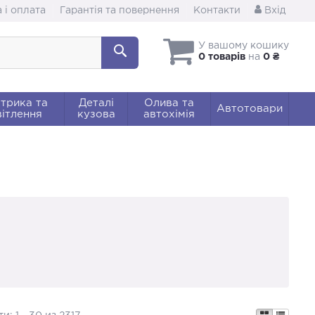
 і оплата
Гарантія та повернення
Контакти
Вхід
У вашому кошику
0 товарів
на
0 ₴
трика та
Деталі
Олива та
Автотовари
ітлення
кузова
автохімія