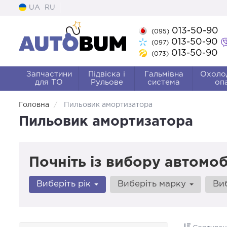
UA
RU
013-50-90
(095)
013-50-90
(097)
013-50-90
(073)
Запчастини
Підвіска і
Гальмівна
Охоло
для ТО
Рульове
система
оп
Головна
Пильовик амортизатора
Пильовик амортизатора
Почніть із вибору автомоб
Виберіть рік
Виберіть марку
Ви