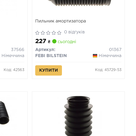
Пильник амортизатора
0 відгуків
227
₴
сьогодні
37566
Артикул:
01367
Німеччина
FEBI BILSTEIN
Німеччина
Код: 42563
Код: 45729-53
КУПИТИ