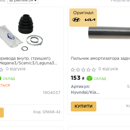
Результа
ня:
за рейтингом
Оригінал
ривода внутр. (тришип)
Пильник амортизатора задн
Megane3/Scenic3/Laguna3
0 відгуків
0 відгуків
153
склад
₴
склад
ється
Артикул:
5
Hyundai/Kia/Mobis
1904037
К
КУПИТИ
Код: 125668-42