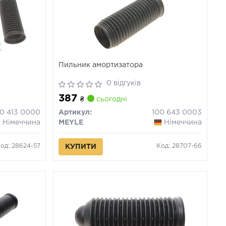
Пильник амортизатора
0 відгуків
387
₴
сьогодні
00 413 0000
Артикул:
100 643 0003
Німеччина
MEYLE
Німеччина
од: 28624-57
Код: 28707-66
КУПИТИ