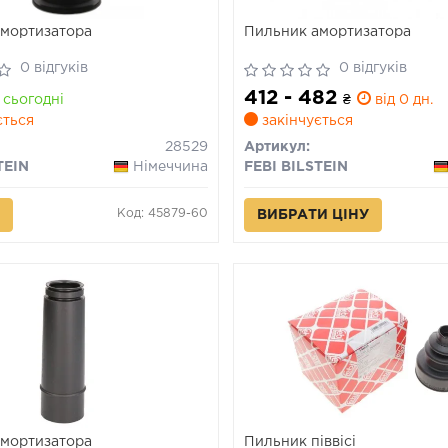
мортизатора
Пильник амортизатора
0 відгуків
0 відгуків
412 - 482
сьогодні
₴
від 0 дн.
ється
закінчується
28529
Артикул:
TEIN
Німеччина
FEBI BILSTEIN
Код: 45879-60
ВИБРАТИ ЦІНУ
мортизатора
Пильник піввісі