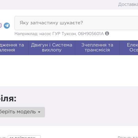
Доставка
Яку запчастину шукаєте?
Наприклад: насос ГУР Туксон, 06H905601A
дження та
Двигун і Система
Зчеплення та
Елек
алення
вихлопу
трансмісія
Осв
іля:
беріть модель