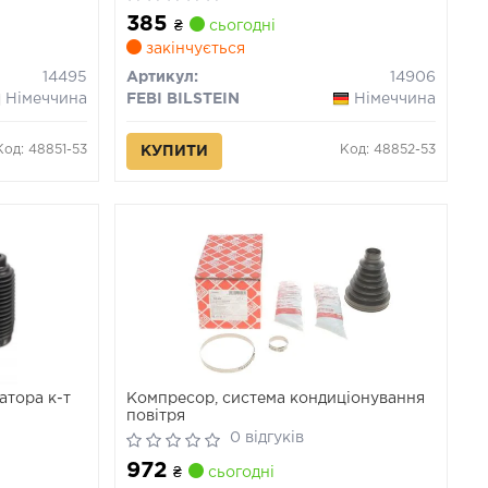
XM FIAT DUCATO, SCUDO, ULYSSE
385
LANCIA PHEDRA, ZETA PEUGEOT 605,
₴
сьогодні
806, 807 1.6-3.0 05.89-
закінчується
14495
Артикул:
14906
Німеччина
FEBI BILSTEIN
Німеччина
Код: 48851-53
Код: 48852-53
КУПИТИ
аторa к-т
Компресор, система кондиціонування
повітря
0 відгуків
972
₴
сьогодні