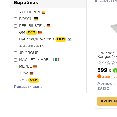
Сортуван
Виробник
AUTOFREN
BOSCH
FEBI BILSTEIN
GM
OEM
Hyundai/Kia/Mobis
OEM
JAPANPARTS
Пыльник п
JP GROUP
Kangoo2/
MAGNETI MARELLI
65x23
MEYLE
399
₴
TRW
закінчу
VAG
OEM
Артикул:
Показати все ↓
SASIC
КУПИТИ