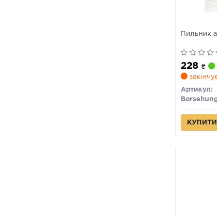
Пильник а
228
₴
закінчу
Артикул:
Borsehun
КУПИТИ