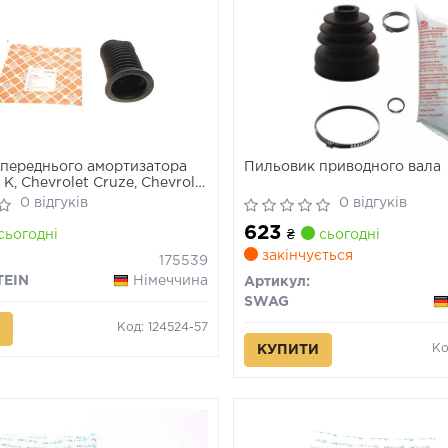
переднього амортизатора
Пильовик приводного вала
 K, Chevrolet Cruze, Chevrolet
0 відгуків
0 відгуків
623
сьогодні
₴
сьогодні
закінчується
175539
TEIN
Німеччина
Артикул:
SWAG
Код: 124524-57
Ко
КУПИТИ