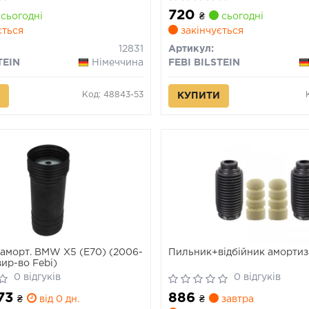
PALIO, PANDA, SIENA,
720
TIPO, UNO INNOCENTI ELBA
сьогодні
₴
сьогодні
09.79-
ється
закінчується
12831
Артикул:
TEIN
Німеччина
FEBI BILSTEIN
Код: 48843-53
КУПИТИ
аморт. BMW X5 (E70) (2006-
Пильник+вiдбiйник амортиз
(вир-во Febi)
0 відгуків
0 відгуків
473
886
₴
від 0 дн.
₴
завтра