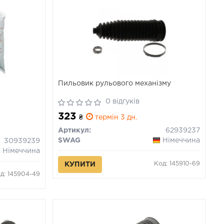
Пильовик рульового механізму
0 відгуків
323
₴
термін 3 дн.
Артикул:
62939237
SWAG
Німеччина
30939239
Німеччина
Код: 145910-69
КУПИТИ
д: 145904-49