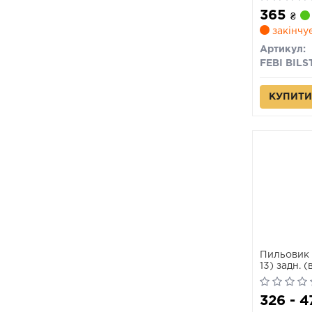
FIORINO, 
365
TEMPRA, 
₴
0.65-1.9D 
закінчу
Артикул:
FEBI BILS
КУПИТИ
Пильовик 
13) задн. 
326 - 