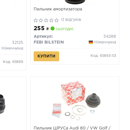
Пильник амортизатора
0 відгуків
255
₴
сьогодні
Артикул:
34288
FEBI BILSTEIN
Німеччина
32125
Німеччина
Код: 45893-53
КУПИТИ
Код: 45889
Пильник ШРУСа Audi 80 / VW Golf /