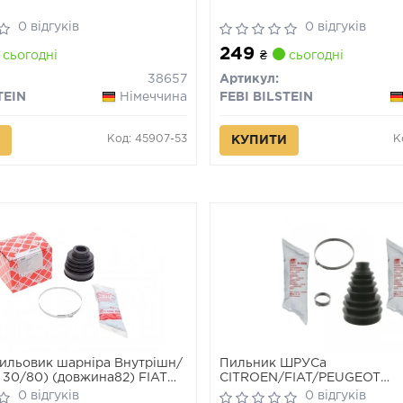
0 відгуків
0 відгуків
249
сьогодні
₴
сьогодні
38657
Артикул:
TEIN
Німеччина
FEBI BILSTEIN
Код: 45907-53
К
КУПИТИ
ильовик шарніра Внутрішн/
Пильник ШРУСа
: 30/80) (довжина82) FIAT
CITROEN/FIAT/PEUGEOT
AVO I, CINQUECENTO, ELBA,
Jumper/Ducato/Boxer
0 відгуків
0 відгуків