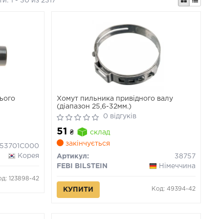
ти:
1 - 30 из 2317
ього
Хомут пильника привідного валу
(діапазон 25,6-32мм.)
0 відгуків
51
₴
склад
закінчується
53701C000
Корея
Артикул:
38757
FEBI BILSTEIN
Німеччина
од: 123898-42
Код: 49394-42
КУПИТИ