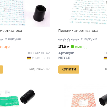
мортизатора
Пильник амортизатора
0 відгуків
0 відгуків
213
автра
₴
сьогодні
100 412 0042
Артикул:
1
Німеччина
MEYLE
Код: 28622-57
К
КУПИТИ