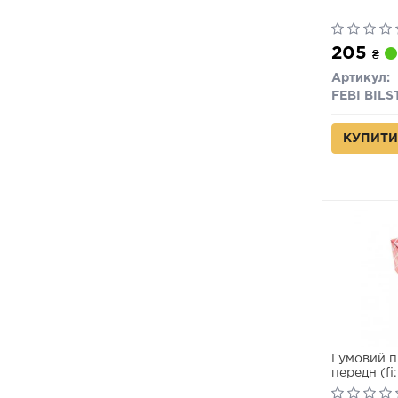
205
₴
Артикул:
FEBI BILS
КУПИТИ
Гумовий п
передн (fi
BRAVA, BR