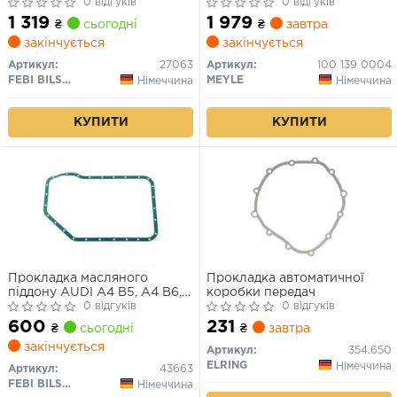
0 відгуків
0 відгуків
1 319
1 979
₴
сьогодні
₴
завтра
закінчується
закінчується
Артикул:
27063
Артикул:
100 139 0004
FEBI BILSTEIN
MEYLE
Німеччина
Німеччина
КУПИТИ
КУПИТИ
Прокладка масляного
Прокладка автоматичної
піддону AUDI A4 B5, A4 B6,
коробки передач
A4 B7, A6 C5, A8 D2,
0 відгуків
0 відгуків
ALLROAD C5 PORSCHE 911,
600
231
₴
сьогодні
₴
завтра
BOXSTER, CAYMAN SKODA
закінчується
SUPERB I VW PASSAT B5,
Артикул:
354.650
PASSAT B5.5, PHAETON 1.6-
ELRING
Німеччина
Артикул:
43663
6.0 03.94-03.16
FEBI BILSTEIN
Німеччина