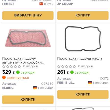
FEBEST
JP GROUP
Китай
КУПИТИ
ВИБРАТИ ЦІНУ
Прокладка піддону
Прокладка піддона масла
автоматичної коробки
передач
0 відгуків
0 відгуків
329
261
₴
сьогодні
₴
сьогодні
закінчується
Артикул:
10072
FEBI BILSTEIN
Німеччина
Артикул:
097.630
ELRING
Німеччина
КУПИТИ
КУПИТИ