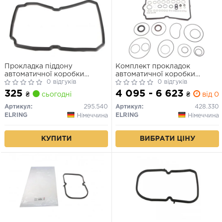
Прокладка піддону
Комплект прокладок
автоматичної коробки
автоматичної коробки
передач
0 відгуків
передач
0 відгуків
325
4 095 - 6 623
₴
сьогодні
₴
від 0 
Артикул:
295.540
Артикул:
428.330
ELRING
ELRING
Німеччина
Німеччина
КУПИТИ
ВИБРАТИ ЦІНУ