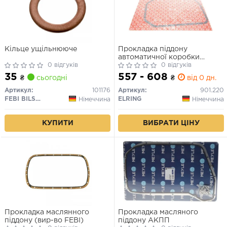
Кільце ущільнююче
Прокладка піддону
автоматичної коробки
0 відгуків
передач
0 відгуків
35
557 - 608
₴
сьогодні
₴
від 0 дн.
Артикул:
101176
Артикул:
901.220
FEBI BILSTEIN
ELRING
Німеччина
Німеччина
КУПИТИ
ВИБРАТИ ЦІНУ
Прокладка маслянного
Прокладка масляного
піддону (вир-во FEBI)
піддону АКПП