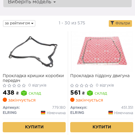
Виберіть модель
1 - 30 из 575
за рейтингом
Фільтри
Прокладка кришки коробки
Прокладка піддону двигуна
передач
0 відгуків
0 відгуків
438
561
₴
склад
₴
склад
закінчується
закінчується
Артикул:
779.180
Артикул:
451.351
ELRING
ELRING
Німеччина
Німеччина
КУПИТИ
КУПИТИ