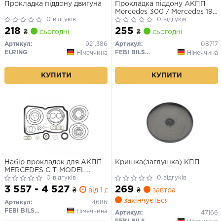
Прокладка піддону двигуна
Прокладка піддону АКПП
Mercedes 300 / Mercedes 190
0 відгуків
/ Mercedes 300
0 відгуків
SE/SEL/SEC/SD
218
255
₴
сьогодні
₴
сьогодні
Артикул:
921.386
Артикул:
08717
ELRING
FEBI BILSTEIN
Німеччина
Німеччина
КУПИТИ
КУПИТИ
Набір прокладок для АКПП
Кришка(заглушка) КПП
MERCEDES C T-MODEL
(S202), C (W202), CLK
0 відгуків
0 відгуків
(C208), E (W210), M (W163),
3 557 - 4 527
269
₴
від 1 дн.
₴
завтра
S (C140), S (W140), S (W220,
закінчується
V220), SL (R129), SLK (R170)
Артикул:
14686
CHRYSLER CROSSFIRE 1.8-
FEBI BILSTEIN
Німеччина
Артикул:
47166
6.0 03.91-12.08