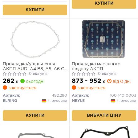
КУПИТИ
КУПИТИ
Прокладка/ущільнення
Прокладка масляного
АКПП AUDI A4 B8, A5, A6 C7,
піддону АКПП
A7, Q5 1.8-3.2 06.07-09.18
0 відгуків
0 відгуків
262
873 - 952
₴
сьогодні
₴
від 0 дн.
закінчується
закінчується
Артикул:
492.290
Артикул:
100 140 0003
ELRING
MEYLE
Німеччина
Німеччина
КУПИТИ
ВИБРАТИ ЦІНУ