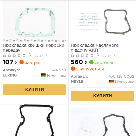
Прокладка кришки коробки
Прокладка масляного
передач
піддону АКПП
0 відгуків
0 відгуків
107
560
₴
завтра
₴
сьогодні
закінчується
Артикул:
644.930
ELRING
Німеччина
Артикул:
100 139 0002
MEYLE
Німеччина
КУПИТИ
КУПИТИ