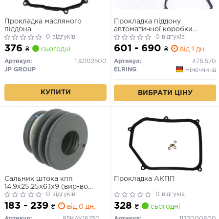
Прокладка масляного
Прокладка піддону
піддона
автоматичної коробки
0 відгуків
передач
0 відгуків
376
601 - 690
₴
сьогодні
₴
від 1 дн.
Артикул:
1132102500
Артикул:
478.570
JP GROUP
ELRING
Німеччина
КУПИТИ
ВИБРАТИ ЦІНУ
Сальник штока кпп
Прокладка АКПП
14.9x25.25x6.1x9 (вир-во
FEBEST)
0 відгуків
0 відгуків
183 - 239
328
₴
від 0 дн.
₴
сьогодні
Артикул:
95KAY16250609X
Артикул:
1132000800