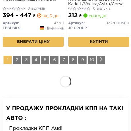
Kadett/Vectra/Astra/Corsa
0 відгуків
0 відгуків
394 - 447
212
₴
від 0 дн.
₴
сьогодні
Артикул:
47381
Артикул:
1232000500
FEBI BILSTEIN
JP GROUP
Німеччина
КУПИТИ
ВИБРАТИ ЦІНУ
1
2
3
4
5
6
7
8
9
10
У ПРОДАЖУ ПРОКЛАДКИ КПП НА ТАКІ
АВТО :
Прокладки КПП Audi