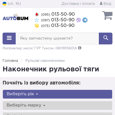
UA
RU
Доставка і оплата
Вхід
013-50-90
(095)
013-50-90
(097)
013-50-90
(073)
Яку запчастину шукаєте?
Наприклад: насос ГУР Туксон, 06H905601A
Головна
Рульові наконечники
Наконечник рульової тяги
Почніть із вибору автомобіля:
Виберіть рік
Виберіть марку