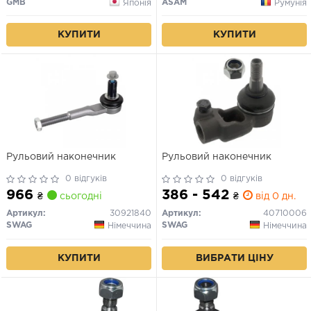
GMB
ASAM
Японія
Румунія
КУПИТИ
КУПИТИ
Рульовий наконечник
Рульовий наконечник
0 відгуків
0 відгуків
966
386 - 542
₴
сьогодні
₴
від 0 дн.
Артикул:
30921840
Артикул:
40710006
SWAG
SWAG
Німеччина
Німеччина
КУПИТИ
ВИБРАТИ ЦІНУ