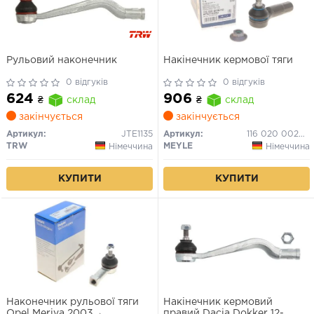
Рульовий наконечник
Накінечник кермової тяги
0 відгуків
0 відгуків
624
906
₴
склад
₴
склад
закінчується
закінчується
Артикул:
JTE1135
Артикул:
116 020 0026/HD
TRW
MEYLE
Німеччина
Німеччина
КУПИТИ
КУПИТИ
Наконечник рульової тяги
Накінечник кермовий
Opel Meriva 2003→
правий Dacia Dokker 12-,