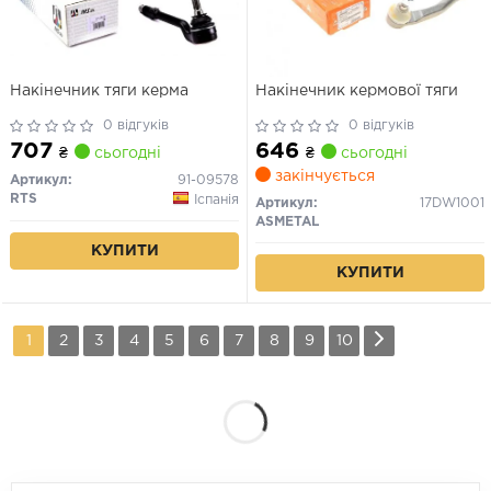
Накінечник тяги керма
Накінечник кермової тяги
0 відгуків
0 відгуків
707
646
₴
сьогодні
₴
сьогодні
закінчується
Артикул:
91-09578
RTS
Іспанія
Артикул:
17DW1001
ASMETAL
КУПИТИ
КУПИТИ
1
2
3
4
5
6
7
8
9
10