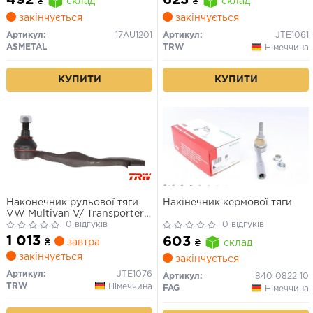
492
623
₴
склад
₴
склад
закінчується
закінчується
Артикул:
17AU1201
Артикул:
JTE1061
ASMETAL
TRW
Німеччина
КУПИТИ
КУПИТИ
Наконечник рульової тяги
Накінечник кермової тяги
VW Multivan V/ Transporter
V "FR "03>>
0 відгуків
0 відгуків
1 013
603
₴
завтра
₴
склад
закінчується
закінчується
Артикул:
JTE1076
Артикул:
840 0822 10
TRW
Німеччина
FAG
Німеччина