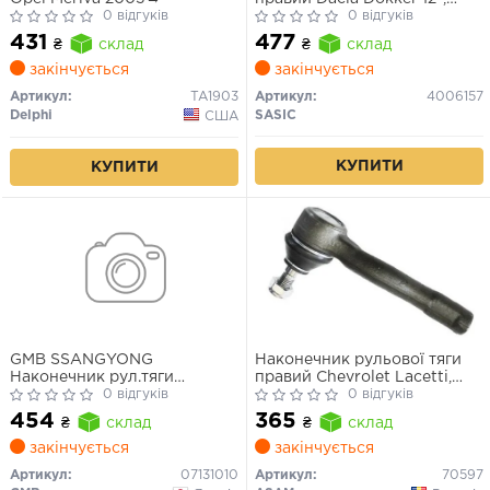
0 відгуків
Lodgy 12-, Logan 04-,
0 відгуків
Sandero 06-
431
477
₴
склад
₴
склад
закінчується
закінчується
Артикул:
TA1903
Артикул:
4006157
Delphi
SASIC
США
КУПИТИ
КУПИТИ
GMB SSANGYONG
Наконечник рульової тяги
Наконечник рул.тяги
правий Chevrolet Lacetti,
Rexton,Korando,Musso
0 відгуків
Daewoo Nubira
0 відгуків
454
365
₴
склад
₴
склад
закінчується
закінчується
Артикул:
07131010
Артикул:
70597