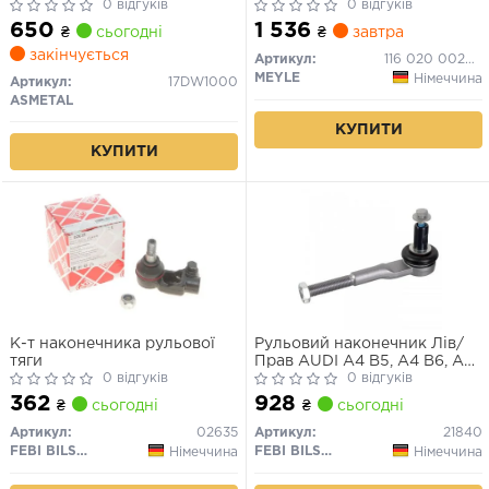
0 відгуків
0 відгуків
650
1 536
₴
сьогодні
₴
завтра
закінчується
Артикул:
116 020 0029/HD
MEYLE
Німеччина
Артикул:
17DW1000
ASMETAL
КУПИТИ
КУПИТИ
К-т наконечника рульової
Рульовий наконечник Лів/
тяги
Прав AUDI A4 B5, A4 B6, A4
0 відгуків
B7, A6 ALLROAD C6, A6 C5,
0 відгуків
A6 C6, ALLROAD C5 SEAT
362
928
₴
сьогодні
₴
сьогодні
EXEO, EXEO ST SKODA
SUPERB I 1.6-5.2 11.94-05.13
Артикул:
02635
Артикул:
21840
FEBI BILSTEIN
FEBI BILSTEIN
Німеччина
Німеччина