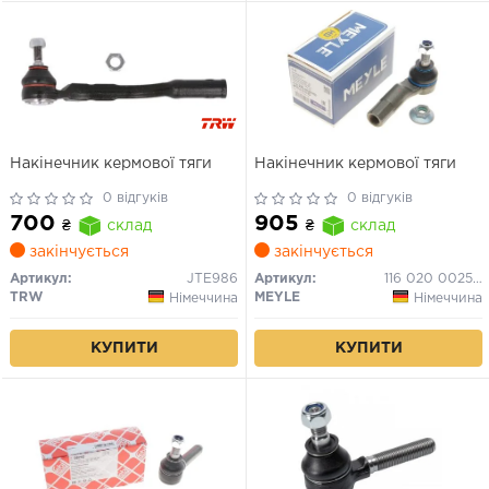
Накінечник кермової тяги
Накінечник кермової тяги
0 відгуків
0 відгуків
700
905
₴
склад
₴
склад
закінчується
закінчується
Артикул:
JTE986
Артикул:
116 020 0025/HD
TRW
MEYLE
Німеччина
Німеччина
КУПИТИ
КУПИТИ