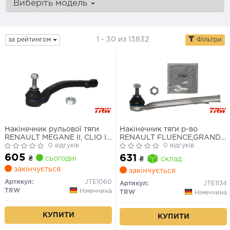
Виберіть модель
1 - 30 из 13832
за рейтингом
Фільтри
Накінечник рульової тяги
Накінечник тяги р-во
RENAULT MEGANE II, CLIO III,
RENAULT FLUENCE,GRAND
SCENIC II 02- перед. міст
0 відгуків
SCENIC III, MEGANE III 08-
0 відгуків
ліворуч (Вир-во TRW)
перед. міст зліва(Вир-во
605
631
₴
сьогодні
₴
склад
TRW)
закінчується
закінчується
Артикул:
JTE1060
Артикул:
JTE1134
TRW
Німеччина
TRW
Німеччина
КУПИТИ
КУПИТИ