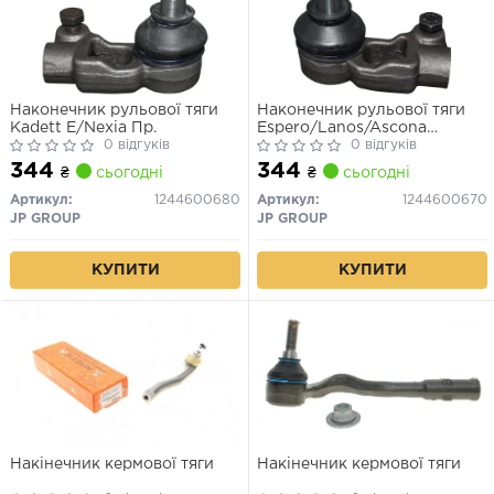
Наконечник рульової тяги
Наконечник рульової тяги
Kadett E/Nexia Пр.
Espero/Lanos/Ascona
0 відгуків
C/Kadett E Л.
0 відгуків
344
344
₴
сьогодні
₴
сьогодні
Артикул:
1244600680
Артикул:
1244600670
JP GROUP
JP GROUP
КУПИТИ
КУПИТИ
Накінечник кермової тяги
Накінечник кермової тяги