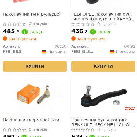
Наконечник тяги рульової
FEBI OPEL наконечник рул.
тяги прав.(внутрішній.кор.)
0 відгуків
M14*1,5RHT Omega A/B
0 відгуків
485
436
₴
склад
₴
склад
закінчується
закінчується
Артикул:
06250
Артикул:
06192
FEBI BILSTEIN
FEBI BILSTEIN
Німеччина
Німеччина
КУПИТИ
КУПИТИ
Накінечник кермової тяги
Накінечник рульової тяги
RENAULT MEGANE II, CLIO III,
0 відгуків
SCENIC II 02- перед. міст
0 відгуків
праворуч(Вир-во TRW)