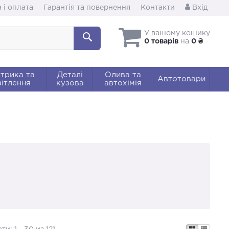
 і оплата
Гарантія та повернення
Контакти
Вхід
У вашому кошику
0 товарів
на
0 ₴
трика та
Деталі
Олива та
Автотовари
ітлення
кузова
автохімія