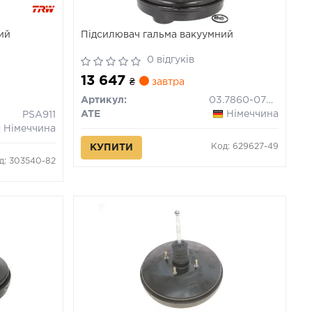
ий
Підсилювач гальма вакуумний
0 відгуків
13 647
₴
завтра
Артикул:
03.7860-0702.4
ATE
Німеччина
PSA911
Німеччина
Код: 629627-49
КУПИТИ
д: 303540-82