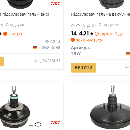
 підсилювач гальмівної
Підсилювач гальма вакуумн
0 відгуків
0 відгуків
14 421
₴
завтра
₴
термін 3 дн.
закінчується
PSA243
Німеччина
Артикул:
TRW
Код: 302831-57
Ко
КУПИТИ