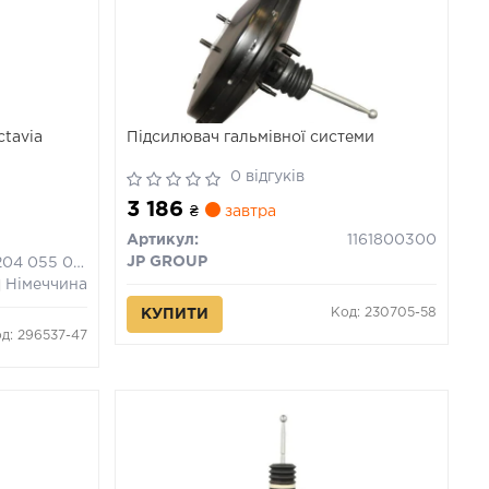
tavia
Підсилювач гальмівної системи
0 відгуків
3 186
₴
завтра
Артикул:
1161800300
JP GROUP
0 204 055 051
Німеччина
Код: 230705-58
КУПИТИ
д: 296537-47