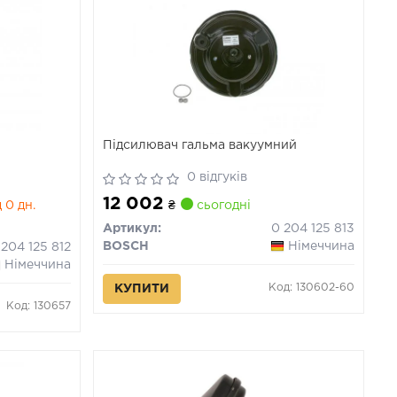
Підсилювач гальма вакуумний
0 відгуків
12 002
 0 дн.
₴
сьогодні
Артикул:
0 204 125 813
BOSCH
Німеччина
 204 125 812
Німеччина
Код: 130602-60
КУПИТИ
Код: 130657