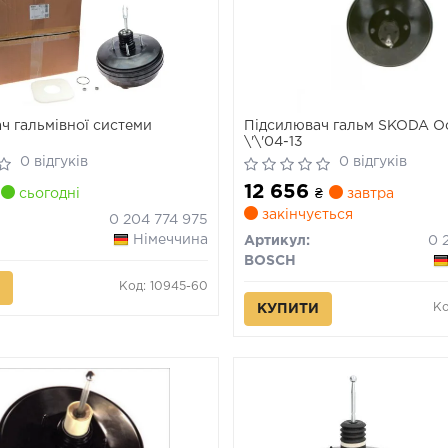
ч гальмівної системи
Підсилювач гальм SKODA Oc
\'\'04-13
0 відгуків
0 відгуків
12 656
сьогодні
₴
завтра
закінчується
0 204 774 975
Німеччина
Артикул:
BOSCH
Код: 10945-60
Ко
КУПИТИ