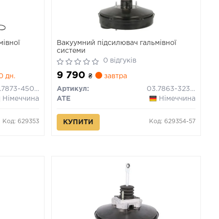
мівної
Вакуумний підсилювач гальмівної
системи
0 відгуків
9 790
0 дн.
₴
завтра
03.7873-4502.4
Артикул:
03.7863-3232.4
Німеччина
ATE
Німеччина
Код: 629353
Код: 629354-57
КУПИТИ