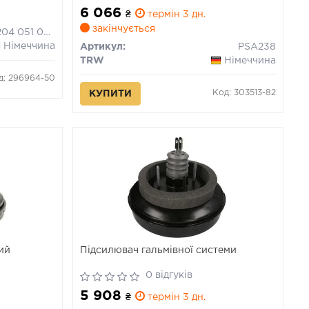
6 066
₴
термін 3 дн.
закінчується
0 204 051 088
Німеччина
Артикул:
PSA238
TRW
Німеччина
д: 296964-50
Код: 303513-82
КУПИТИ
ий
Підсилювач гальмівної системи
0 відгуків
5 908
₴
термін 3 дн.