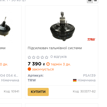
ати:
1 - 30 из 121
теми
Підсилювач гальмівної системи
0 відгуків
7 390
0 дн.
₴
термін 3 дн.
закінчується
0 204 054 468
Артикул:
PSA139
Німеччина
TRW
Німеччина
Код: 10941
Код: 303377-82
КУПИТИ