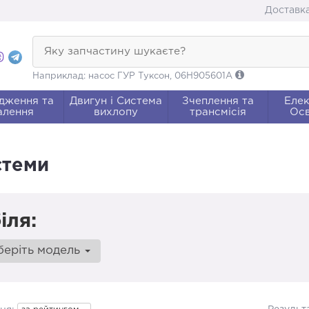
Доставка
Яку запчастину шукаєте?
Наприклад: насос ГУР Туксон, 06H905601A
дження та
Двигун і Система
Зчеплення та
Елек
алення
вихлопу
трансмісія
Осв
стеми
іля:
беріть модель