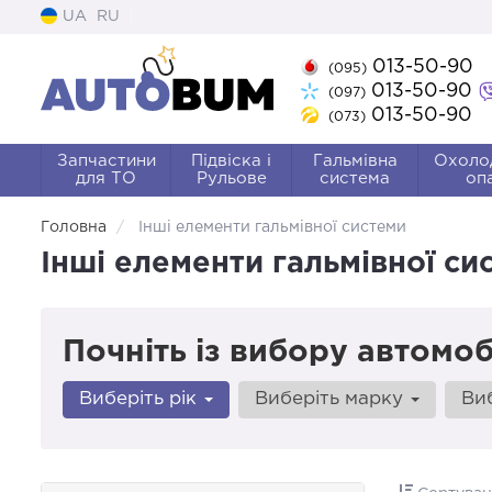
UA
RU
013-50-90
(095)
013-50-90
(097)
013-50-90
(073)
Запчастини
Підвіска і
Гальмівна
Охоло
для ТО
Рульове
система
оп
Головна
Інші елементи гальмівної системи
Інші елементи гальмівної си
Почніть із вибору автомоб
Виберіть рік
Виберіть марку
Ви