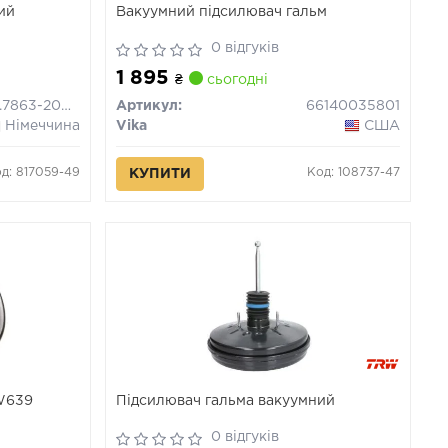
ий
Вакуумний підсилювач гальм
0 відгуків
1 895
₴
сьогодні
03.7863-2002.4
Артикул:
66140035801
Німеччина
Vika
США
д: 817059-49
Код: 108737-47
КУПИТИ
 W639
Підсилювач гальма вакуумний
0 відгуків