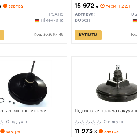
15 972
₴
завтра
₴
термін 2 дн.
PSA118
Артикул:
Німеччина
BOSCH
Код: 303667-49
Ко
КУПИТИ
ч гальмівної системи
Підсилювач гальма вакуумн
0 відгуків
0 відгуків
11 973
завтра
₴
завтра