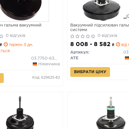
ч гальма вакуумний
Вакуумний підсилювач галь
системи
0 відгуків
0 відгуків
8 008 - 8 582
₴
термін 3 дн.
₴
від 
ється
Артикул:
ATE
03.7750-6302.4
Німеччина
ВИБРАТИ ЦІНУ
Код: 629625-82