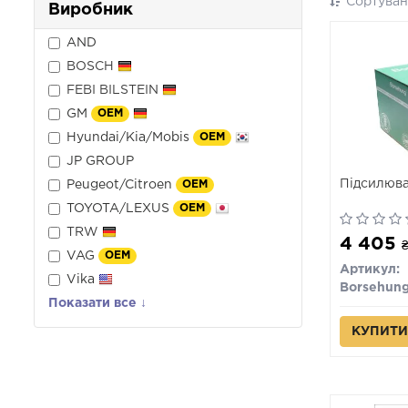
Сортуван
Виробник
AND
BOSCH
FEBI BILSTEIN
GM
OEM
Hyundai/Kia/Mobis
OEM
JP GROUP
Підсилюва
Peugeot/Citroen
OEM
TOYOTA/LEXUS
OEM
TRW
4 405
VAG
OEM
Артикул:
Vika
Borsehun
Показати все ↓
КУПИТИ