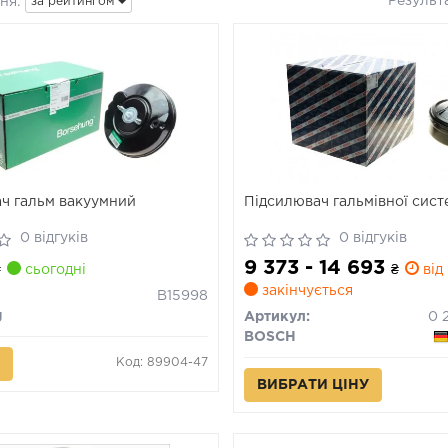
Результ
ня:
за рейтингом
ч гальм вакуумний
Підсилювач гальмівної сис
0 відгуків
0 відгуків
9 373 - 14 693
₴
сьогодні
₴
від 
закінчується
B15998
g
Артикул:
BOSCH
Код: 89904-47
ВИБРАТИ ЦІНУ