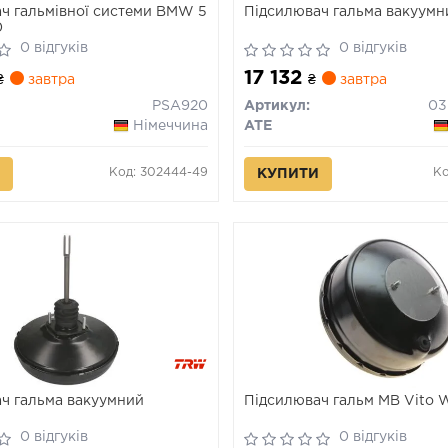
ч гальмівної системи BMW 5
Підсилювач гальма вакуумн
0
0 відгуків
0 відгуків
17 132
₴
завтра
₴
завтра
PSA920
Артикул:
Німеччина
ATE
Код: 302444-49
Ко
КУПИТИ
ч гальма вакуумний
Підсилювач гальм MB Vito
0 відгуків
0 відгуків