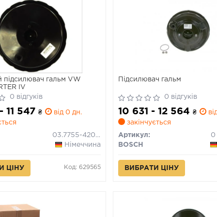
 підсилювач гальм VW
Підсилювач гальм
TER IV
0 відгуків
0 відгуків
- 11 547
10 631 - 12 564
₴
від 0 дн.
₴
від
ється
закінчується
03.7755-4202.4
Артикул:
0
Німеччина
BOSCH
Код: 629565
И ЦІНУ
ВИБРАТИ ЦІНУ