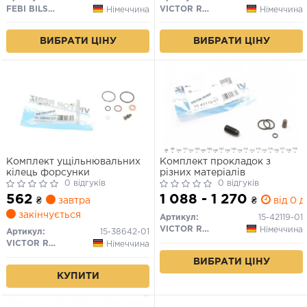
FEBI BILSTEIN
VICTOR REINZ
Німеччина
Німеччина
ВИБРАТИ ЦІНУ
ВИБРАТИ ЦІНУ
Комплект ущільнювальних
Комплект прокладок з
кілець форсунки
різних матеріалів
0 відгуків
0 відгуків
562
1 088 - 1 270
₴
завтра
₴
від 0 д
закінчується
Артикул:
15-42119-01
VICTOR REINZ
Німеччина
Артикул:
15-38642-01
VICTOR REINZ
Німеччина
ВИБРАТИ ЦІНУ
КУПИТИ