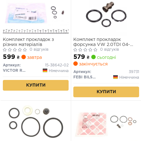
Комплект прокладок з
Комплект прокладок
різних матеріалів
форсунка VW 2.0TDI 04-
0 відгуків
(вир-во FEBI)
0 відгуків
599
579
₴
завтра
₴
сьогодні
закінчується
Артикул:
15-38642-02
VICTOR REINZ
Німеччина
Артикул:
39731
FEBI BILSTEIN
Німеччина
КУПИТИ
КУПИТИ