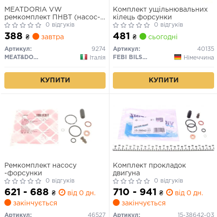
MEATDORIA VW
Комплект ущільнювальних
ремкомплект ПНВТ (насос-
кілець форсунки
форсунки)
0 відгуків
0 відгуків
(ущільнювальний) VW
388
481
₴
завтра
₴
сьогодні
Артикул:
9274
Артикул:
40135
MEAT&DORIA
FEBI BILSTEIN
Італія
Німеччина
КУПИТИ
КУПИТИ
Ремкомплект насосу
Комплект прокладок
-форсунки
двигуна
0 відгуків
0 відгуків
621 - 688
710 - 941
₴
від 0 дн.
₴
від 0 дн.
закінчується
закінчується
Артикул:
46527
Артикул:
15-38642-03