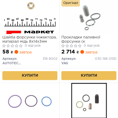
Оригінал
Шайба форсунки інжектора,
Прокладки паливної
матеріал мідь 8х14х3мм
форсунки (к
0 відгуків
0 відгуків
58
2 714
₴
завтра
₴
завтра
Артикул:
319 8002
Артикул:
03G 198 051D
AUTOTECHTEILE
VAG
КУПИТИ
КУПИТИ