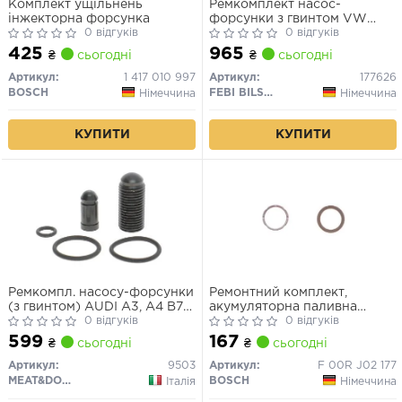
Комплект ущільнень
Ремкомплект насос-
інжекторна форсунка
форсунки з гвинтом VW
0 відгуків
\'\'1.9-5.0TDI \'\'00-10
0 відгуків
425
965
₴
сьогодні
₴
сьогодні
Артикул:
1 417 010 997
Артикул:
177626
BOSCH
FEBI BILSTEIN
Німеччина
Німеччина
КУПИТИ
КУПИТИ
Ремкомпл. насосу-форсунки
Ремонтний комплект,
(з гвинтом) AUDI A3, A4 B7
акумуляторна паливна
SEAT LEON SKODA OCTAVIA
0 відгуків
система
0 відгуків
II VW GOLF SPORTSVAN VII,
599
167
₴
сьогодні
₴
сьогодні
GOLF V, GOLF VI, GOLF VII,
JETTA III, JETTA IV, PASSAT
Артикул:
9503
Артикул:
F 00R J02 177
B6, TOURAN 2.0D 10.03-
MEAT&DORIA
BOSCH
Італія
Німеччина
08.20