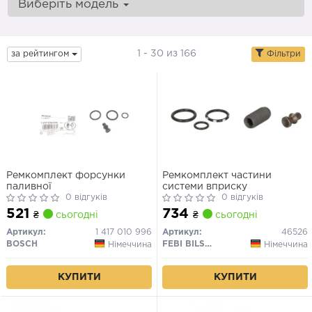
Виберіть модель
1 - 30 из 166
за рейтингом
Фільтри
Ремкомплект форсунки
Ремкомплект частини
паливної
системи вприску
0 відгуків
0 відгуків
521
734
₴
сьогодні
₴
сьогодні
Артикул:
1 417 010 996
Артикул:
46526
BOSCH
FEBI BILSTEIN
Німеччина
Німеччина
КУПИТИ
КУПИТИ