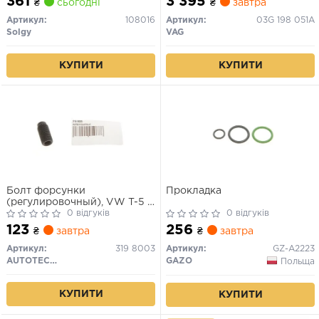
361
3 395
₴
сьогодні
₴
завтра
Артикул:
108016
Артикул:
03G 198 051A
Solgy
VAG
КУПИТИ
КУПИТИ
Болт форсунки
Прокладка
(регулировочный), VW T-5 -
Caddy, 1.9 - 2.0 TDI / SDI
0 відгуків
0 відгуків
123
256
₴
завтра
₴
завтра
Артикул:
319 8003
Артикул:
GZ-A2223
AUTOTECHTEILE
GAZO
Польща
КУПИТИ
КУПИТИ