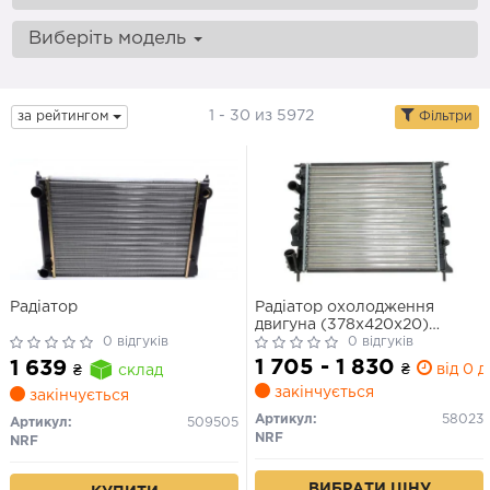
Виберіть модель
1 - 30 из 5972
за рейтингом
Фільтри
Радіатор
Радіатор охолодження
двигуна (378x420x20)
0 відгуків
Renault Logan (04-), Clio
0 відгуків
(01-), Megane, Kangoo (96-),
1 705 - 1 830
1 639
₴
від 0 д
₴
склад
Sandero (08-) 1,4/1,6 б/конд
закінчується
(30215)
закінчується
Артикул:
58023
Артикул:
509505
NRF
NRF
ВИБРАТИ ЦІНУ