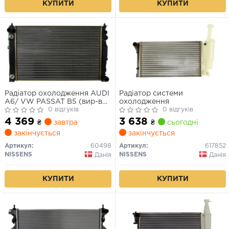
КУПИТИ
КУПИТИ
Радіатор охолодження AUDI
Радіатор системи
A6/ VW PASSAT B5 (вир-во
охолодження
Nissens)
0 відгуків
0 відгуків
4 369
3 638
₴
завтра
₴
сьогодні
закінчується
закінчується
Артикул:
60498
Артикул:
617852
NISSENS
NISSENS
Данія
Данія
КУПИТИ
КУПИТИ