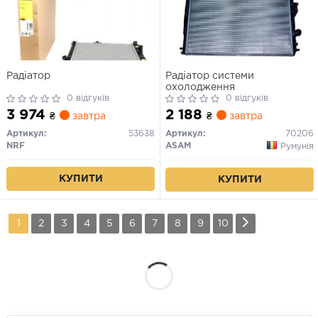
Радіатор
Радіатор системи
охолодження
0 відгуків
0 відгуків
3 974
2 188
₴
завтра
₴
завтра
Артикул:
53638
Артикул:
70206
NRF
ASAM
Румунія
КУПИТИ
КУПИТИ
1
2
3
4
5
6
7
8
9
10