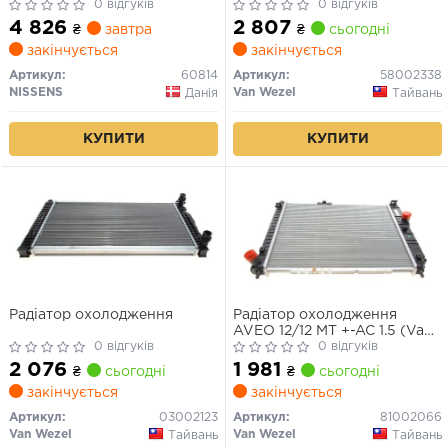
0 відгуків
0 відгуків
4 826
2 807
₴
завтра
₴
сьогодні
закінчується
закінчується
Артикул:
60814
Артикул:
58002338
NISSENS
Van Wezel
Данія
Тайвань
КУПИТИ
КУПИТИ
Радіатор охолодження
Радіатор охолодження
AVEO 12/12 MT +-AC 1.5 (Van
0 відгуків
Wezel)
0 відгуків
2 076
1 981
₴
сьогодні
₴
сьогодні
закінчується
закінчується
Артикул:
03002123
Артикул:
81002066
Van Wezel
Van Wezel
Тайвань
Тайвань