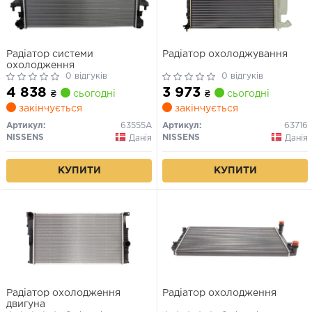
Радіатор системи
Радіатор охолоджування
охолодження
0 відгуків
0 відгуків
4 838
3 973
₴
сьогодні
₴
сьогодні
закінчується
закінчується
Артикул:
63555A
Артикул:
63716
NISSENS
NISSENS
Данія
Данія
КУПИТИ
КУПИТИ
Радіатор охолодження
Радіатор охолодження
двигуна