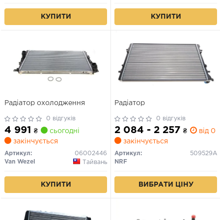
КУПИТИ
КУПИТИ
Радіатор охолодження
Радіатор
0 відгуків
0 відгуків
4 991
2 084 - 2 257
₴
сьогодні
₴
від 0 
закінчується
закінчується
Артикул:
06002446
Артикул:
509529A
Van Wezel
NRF
Тайвань
ВИБРАТИ ЦІНУ
КУПИТИ