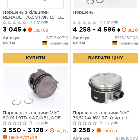
Поршень з кільцями
Поршень
RENAULT 76,50 K9K 1,5TD
d26 (вир-во NURAL)
0 відгуків
0 відгуків
3 045
4 258 - 4 596
₴
завтра
₴
від 0 
Артикул:
8712340710
Артикул:
8778482100
NURAL
NURAL
Німеччина
Німеччина
КУПИТИ
ВИБРАТИ ЦІНУ
Поршень з кільцями VAG
Поршень з кільцями VAG
80.01 1.9TD AAZ/ABL/ADE
76,51 1.4i 16V 97- (вир-во
(вир-во NURAL)
0 відгуків
NURAL)
0 відгуків
2 550 - 3 128
2 258
₴
від 0 дн.
₴
завтра
закінчується
Артикул:
8711610000