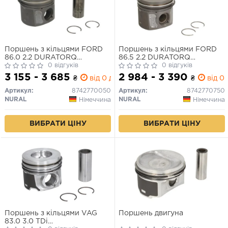
Поршень з кільцями FORD
Поршень з кільцями FORD
86.0 2.2 DURATORQ
86.5 2.2 DURATORQ
CYFA/CYFB/QJBA/QJBB
0 відгуків
CYFA/CYFB/QJBA/QJBB 2011
0 відгуків
2011- (вир-во NURAL)
(вир-во NURAL)
3 155 - 3 685
2 984 - 3 390
₴
від 0 дн.
₴
від 0 
Артикул:
8742770050
Артикул:
8742770750
NURAL
NURAL
Німеччина
Німеччина
ВИБРАТИ ЦІНУ
ВИБРАТИ ЦІНУ
Поршень з кільцями VAG
Поршень двигуна
83.0 3.0 TDi