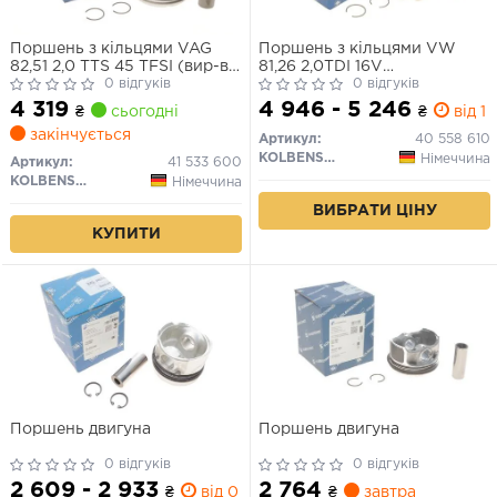
Поршень з кільцями VAG
Поршень з кільцями VW
82,51 2,0 TTS 45 TFSI (вир-во
81,26 2,0TDI 16V
KS)
0 відгуків
CAGA,CAGB,CAGC,CAHA,CAHB
0 відгуків
(вир-во KS)
4 319
4 946 - 5 246
₴
сьогодні
₴
від 1 
закінчується
Артикул:
40 558 610
KOLBENSCHMIDT
Німеччина
Артикул:
41 533 600
KOLBENSCHMIDT
Німеччина
ВИБРАТИ ЦІНУ
КУПИТИ
Поршень двигуна
Поршень двигуна
0 відгуків
0 відгуків
2 609 - 2 933
2 764
₴
від 0 дн.
₴
завтра