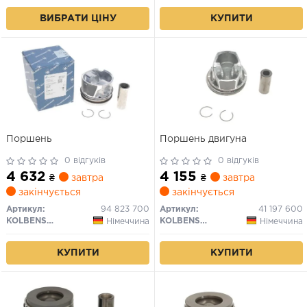
ВИБРАТИ ЦІНУ
КУПИТИ
Поршень
Поршень двигуна
0 відгуків
0 відгуків
4 632
4 155
₴
завтра
₴
завтра
закінчується
закінчується
Артикул:
94 823 700
Артикул:
41 197 600
KOLBENSCHMIDT
KOLBENSCHMIDT
Німеччина
Німеччина
КУПИТИ
КУПИТИ