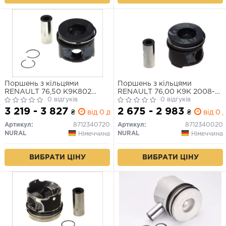
Поршень з кільцями
Поршень з кільцями
RENAULT 76,50 K9K802
RENAULT 76,00 K9K 2008-
2008- (вир-во NURAL)
0 відгуків
(вир-во KS)
0 відгуків
3 219 - 3 827
2 675 - 2 983
₴
від 0 дн.
₴
від 0 д
Артикул:
8712340720
Артикул:
8712340020
NURAL
NURAL
Німеччина
Німеччина
ВИБРАТИ ЦІНУ
ВИБРАТИ ЦІНУ