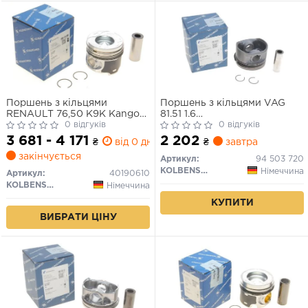
Поршень з кільцями
Поршень з кільцями VAG
RENAULT 76,50 K9K Kangoo
81.51 1.6
1.5 dCi 2000-d26 (вир-во KS)
0 відгуків
ADP/AEK/AFT/AUR/AKL
0 відгуків
(вир-во KS)
3 681 - 4 171
2 202
₴
від 0 дн.
₴
завтра
закінчується
Артикул:
94 503 720
KOLBENSCHMIDT
Німеччина
Артикул:
40190610
KOLBENSCHMIDT
Німеччина
КУПИТИ
ВИБРАТИ ЦІНУ