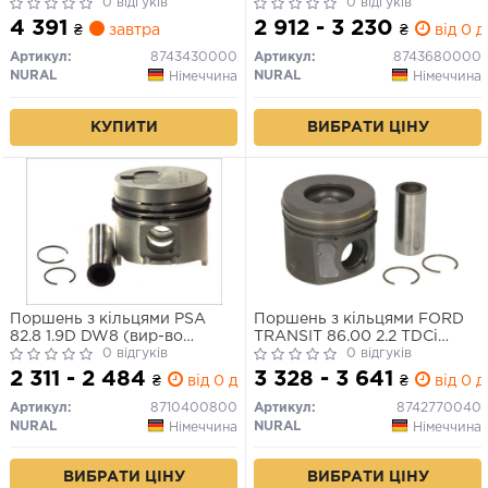
ASB/BNG/BMK/BKN/BKS/BUG/BUN/CASB/CATA/CDYB
0 відгуків
0 відгуків
2003-> (вир-во NURAL)
4 391
2 912 - 3 230
₴
завтра
₴
від 0 д
Артикул:
8743430000
Артикул:
8743680000
NURAL
NURAL
Німеччина
Німеччина
КУПИТИ
ВИБРАТИ ЦІНУ
Поршень з кільцями PSA
Поршень з кільцями FORD
82.8 1.9D DW8 (вир-во
TRANSIT 86.00 2.2 TDCi
NURAL)
0 відгуків
DURATORQ
0 відгуків
CYRA/PGFA/SRFA/UHFA
2 311 - 2 484
3 328 - 3 641
₴
від 0 дн.
₴
від 0 д
2007- (вир-во NURAL)
Артикул:
8710400800
Артикул:
8742770040
NURAL
NURAL
Німеччина
Німеччина
ВИБРАТИ ЦІНУ
ВИБРАТИ ЦІНУ