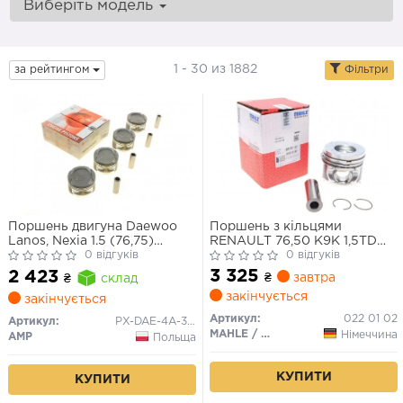
Виберіть модель
1 - 30 из 1882
за рейтингом
Фільтри
Поршень двигуна Daewoo
Поршень з кільцями
Lanos, Nexia 1.5 (76,75)
RENAULT 76,50 K9K 1,5TD
(+0.25) (поршень + палець)
0 відгуків
d26 (вир-во Mahle)
0 відгуків
анодовані (к-т 4 шт.)
3 325
2 423
₴
завтра
₴
склад
закінчується
закінчується
Артикул:
022 01 02
Артикул:
PX-DAE-4A-3548-025
MAHLE / KNECHT
Німеччина
AMP
Польща
КУПИТИ
КУПИТИ