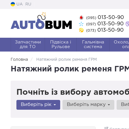
UA
RU
013-50-90
(095)
013-50-90
(097)
013-50-90
(073)
Запчастини
Підвіска і
Гальмівна
Охоло
для ТО
Рульове
система
оп
Головна
Натяжний ролик ременя ГРМ
Натяжний ролик ременя ГР
Почніть із вибору автомоб
Виберіть рік
Виберіть марку
Ви