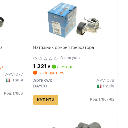
ра
Натяжник ременя генератора
0 відгуків
1 221
дн.
₴
сьогодні
закінчується
APV1077
Італія
Артикул:
APV1078
DAYCO
Італія
Код: 17866
Код: 17867-82
КУПИТИ