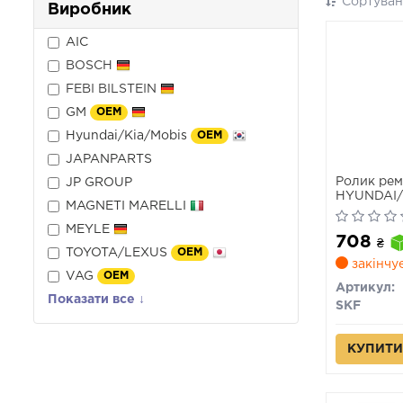
Сортуван
Виробник
AIC
BOSCH
FEBI BILSTEIN
GM
OEM
Hyundai/Kia/Mobis
OEM
JAPANPARTS
Ролик рем
JP GROUP
HYUNDAI/
MAGNETI MARELLI
Fe/Sonata
"2,5L "98>
MEYLE
708
₴
TOYOTA/LEXUS
OEM
закінчу
VAG
OEM
Артикул:
Показати все ↓
SKF
КУПИТИ