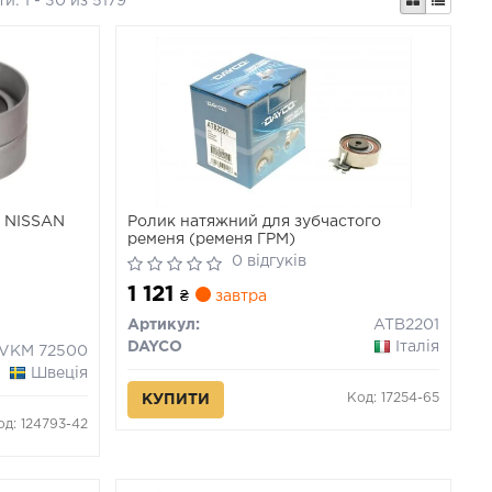
ти:
1 - 30 из 5179
й NISSAN
Ролик натяжний для зубчастого
ременя (ременя ГРМ)
0 відгуків
1 121
₴
завтра
Артикул:
ATB2201
DAYCO
Італія
VKM 72500
Швеція
Код: 17254-65
КУПИТИ
од: 124793-42