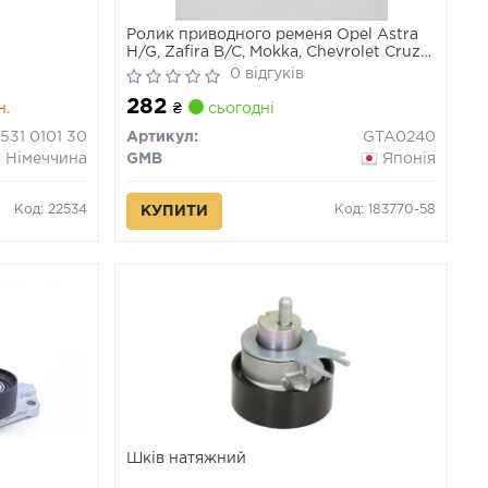
Ролик приводного ременя Opel Astra
H/G, Zafira B/C, Mokka, Chevrolet Cruze
1.6-1.8 03- (вир-во GMB)
0 відгуків
282
н.
₴
сьогодні
531 0101 30
Артикул:
GTA0240
Німеччина
GMB
Японія
Код: 22534
Код: 183770-58
КУПИТИ
Шків натяжний