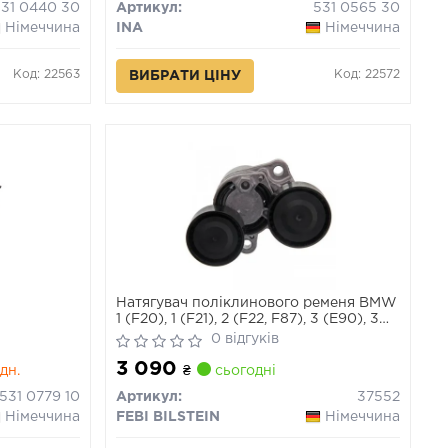
531 0440 30
Артикул:
531 0565 30
Німеччина
INA
Німеччина
Код: 22563
Код: 22572
ВИБРАТИ ЦІНУ
Натягувач поліклинового ременя BMW
1 (F20), 1 (F21), 2 (F22, F87), 3 (E90), 3
(E91), 3 (E92), 3 (E93), 3 (F30, F80), 3
0 відгуків
(F31), 3 GRAN TURISMO (F34), 4 (F32,
3 090
F82), 4 (F33, F83) 1.6D/2.0D/3.0D 12.04-
дн.
₴
сьогодні
531 0779 10
Артикул:
37552
Німеччина
FEBI BILSTEIN
Німеччина