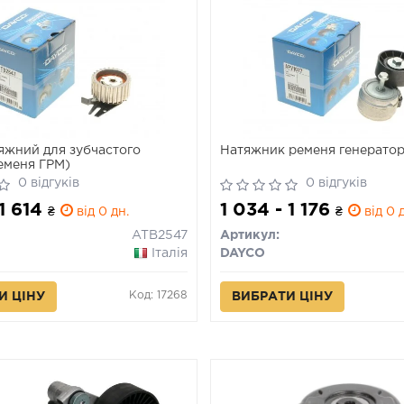
яжний для зубчастого
Натяжник ременя генерато
еменя ГРМ)
0 відгуків
0 відгуків
 1 614
1 034 - 1 176
₴
від 0 дн.
₴
від 0 
ATB2547
Артикул:
Італія
DAYCO
Код: 17268
И ЦІНУ
ВИБРАТИ ЦІНУ