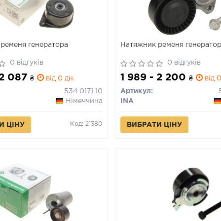
ременя генератора
Натяжник ременя генерато
0 відгуків
0 відгуків
 2 087
1 989 - 2 200
₴
від 0 дн.
₴
від 0
534 0171 10
Артикул:
Німеччина
INA
Код: 21380
И ЦІНУ
ВИБРАТИ ЦІНУ