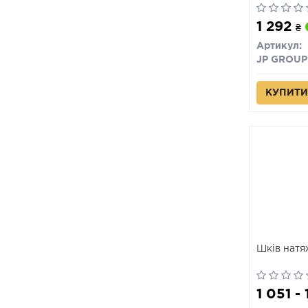
1 292
₴
Артикул:
JP GROUP
КУПИТИ
Шків нат
1 051 -