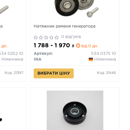
ра
Натяжник ременя генератора
0 відгуків
1 788 - 1 970
 дн.
₴
від 0 дн.
534 0252 10
Артикул:
534 0375 10
Німеччина
INA
Німеччина
Код: 21397
Код: 21446
ВИБРАТИ ЦІНУ