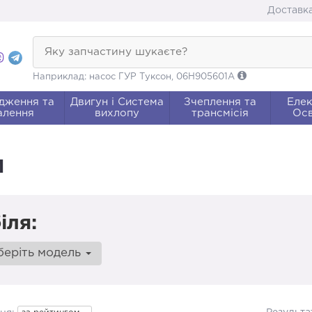
Доставка
Яку запчастину шукаєте?
Наприклад: насос ГУР Туксон, 06H905601A
дження та
Двигун і Система
Зчеплення та
Елек
алення
вихлопу
трансмісія
Осв
М
іля:
беріть модель