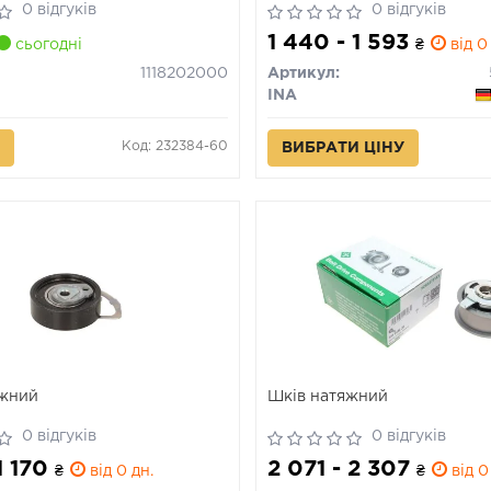
0 відгуків
0 відгуків
1 440 - 1 593
сьогодні
₴
від 0
1118202000
Артикул:
INA
Код: 232384-60
ВИБРАТИ ЦІНУ
яжний
Шків натяжний
0 відгуків
0 відгуків
 1 170
2 071 - 2 307
₴
від 0 дн.
₴
від 0