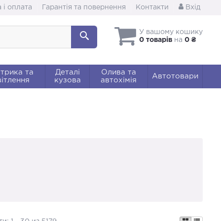
 і оплата
Гарантія та повернення
Контакти
Вхід
У вашому кошику
0 товарів
на
0 ₴
трика та
Деталі
Олива та
Автотовари
ітлення
кузова
автохімія