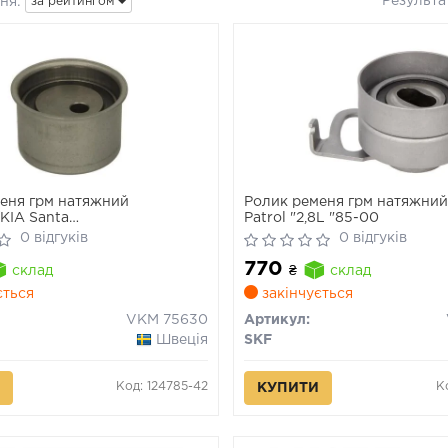
Результа
ня:
за рейтингом
еня грм натяжний
Ролик ременя грм натяжни
KIA Santa
Patrol "2,8L "85-00
/Tucson/Carnival/Magentis/Sportage
0 відгуків
0 відгуків
>
770
склад
₴
склад
ється
закінчується
VKM 75630
Артикул:
Швеція
SKF
Код: 124785-42
К
КУПИТИ