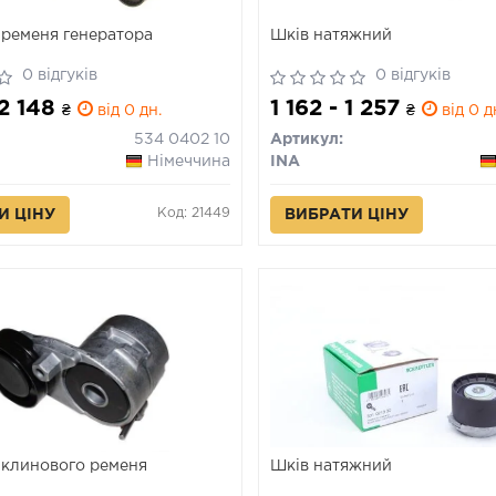
ременя генератора
Шків натяжний
0 відгуків
0 відгуків
 2 148
1 162 - 1 257
₴
від 0 дн.
₴
від 0 д
534 0402 10
Артикул:
Німеччина
INA
Код: 21449
И ЦІНУ
ВИБРАТИ ЦІНУ
 клинового ременя
Шків натяжний