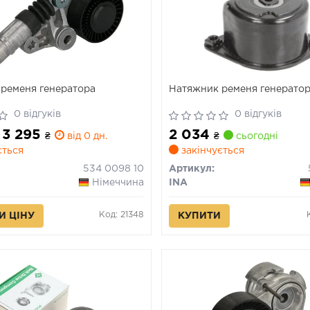
ременя генератора
Натяжник ременя генерато
0 відгуків
0 відгуків
 3 295
2 034
₴
від 0 дн.
₴
сьогодні
ється
закінчується
534 0098 10
Артикул:
Німеччина
INA
Код: 21348
И ЦІНУ
КУПИТИ