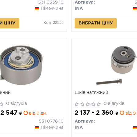
531 0339 10
Артикул:
Німеччина
INA
Код: 22555
И ЦІНУ
ВИБРАТИ ЦІНУ
яжний
Шків натяжний
0 відгуків
0 відгуків
 2 547
2 137 - 2 360
₴
від 0 дн.
₴
від 0 
531 0776 10
Артикул:
Німеччина
INA