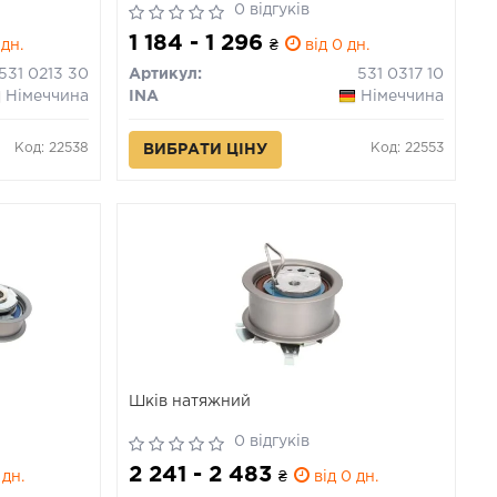
0 відгуків
1 184 - 1 296
 дн.
₴
від 0 дн.
531 0213 30
Артикул:
531 0317 10
Німеччина
INA
Німеччина
Код: 22538
Код: 22553
ВИБРАТИ ЦІНУ
Шків натяжний
0 відгуків
2 241 - 2 483
 дн.
₴
від 0 дн.