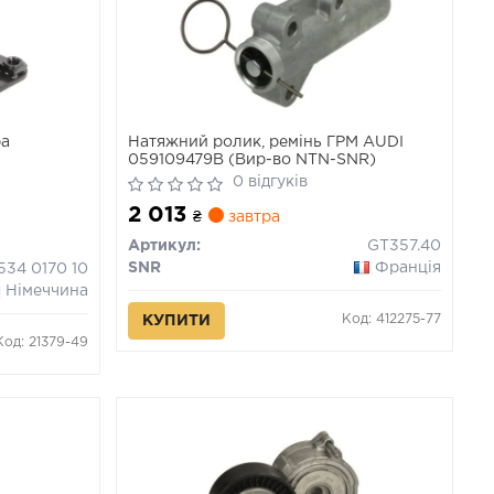
ра
Натяжний ролик, ремінь ГРМ AUDI
059109479B (Вир-во NTN-SNR)
0 відгуків
2 013
₴
завтра
Артикул:
GT357.40
SNR
Франція
534 0170 10
Німеччина
Код: 412275-77
КУПИТИ
Код: 21379-49