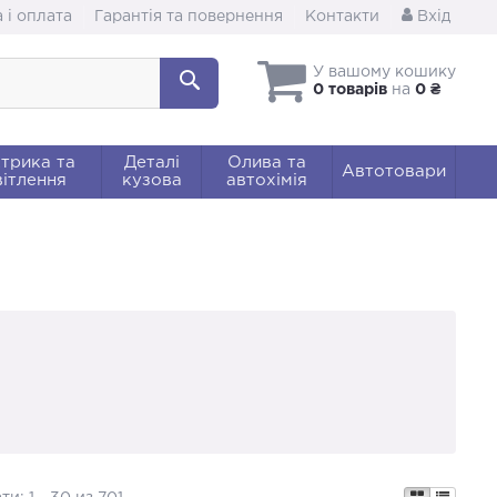
 і оплата
Гарантія та повернення
Контакти
Вхід
У вашому кошику
0 товарів
на
0 ₴
трика та
Деталі
Олива та
Автотовари
ітлення
кузова
автохімія