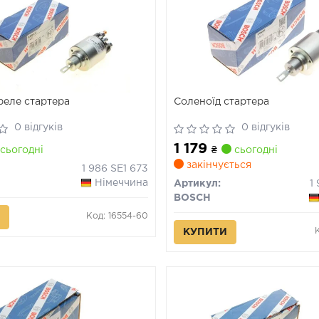
реле стартера
Соленоїд стартера
0 відгуків
0 відгуків
1 179
сьогодні
₴
сьогодні
закінчується
1 986 SE1 673
Німеччина
Артикул:
1
BOSCH
Код: 16554-60
КУПИТИ