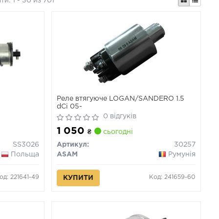
ати:
1 - 30 из 701
Реле втягуюче LOGAN/SANDERO 1.5
dCi 05-
0 відгуків
1 050
₴
сьогодні
SS3026
Артикул:
30257
Польща
ASAM
Румунія
од: 221641-49
Код: 241659-60
КУПИТИ