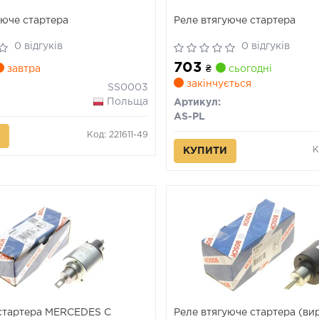
уюче стартера
Реле втягуюче стартера
0 відгуків
0 відгуків
703
завтра
₴
сьогодні
закінчується
SS0003
Польща
Артикул:
AS-PL
Код: 221611-49
К
КУПИТИ
стартера MERCEDES C
Реле втягуюче стартера (ви