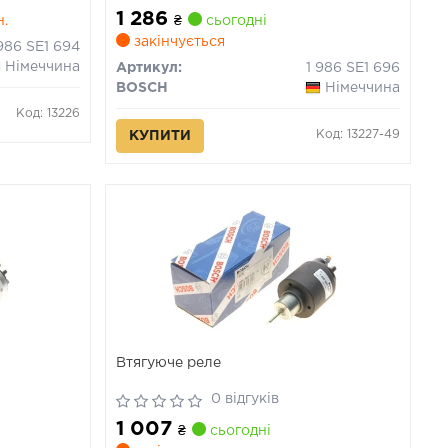
1 286
н.
₴
сьогодні
закінчується
 986 SE1 694
Німеччина
Артикул:
1 986 SE1 696
BOSCH
Німеччина
Код: 13226
Код: 13227-49
КУПИТИ
Втягуюче реле
0 відгуків
1 007
₴
сьогодні