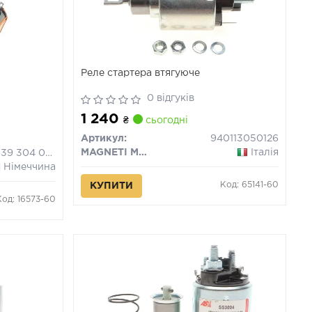
Реле стартера втягуюче
0 відгуків
1 240
₴
сьогодні
Артикул:
940113050126
MAGNETI MARELLI
Італія
2 339 304 057
Німеччина
Код: 65141-60
КУПИТИ
Код: 16573-60