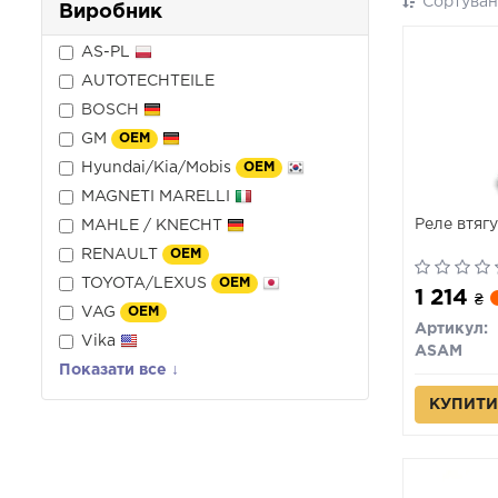
Сортуван
Виробник
AS-PL
AUTOTECHTEILE
BOSCH
GM
OEM
Hyundai/Kia/Mobis
OEM
MAGNETI MARELLI
Реле втяг
MAHLE / KNECHT
RENAULT
OEM
TOYOTA/LEXUS
OEM
1 214
₴
VAG
OEM
Артикул:
Vika
ASAM
Показати все ↓
КУПИТИ