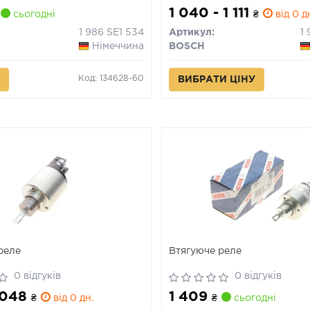
1 040 - 1 111
сьогодні
₴
від 0 д
1 986 SE1 534
Артикул:
1
Німеччина
BOSCH
Код: 134628-60
ВИБРАТИ ЦІНУ
реле
Втягуюче реле
0 відгуків
0 відгуків
1 048
1 409
₴
від 0 дн.
₴
сьогодні