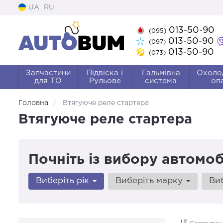
UA
RU
013-50-90
(095)
013-50-90
(097)
013-50-90
(073)
Запчастини
Підвіска і
Гальмівна
Охоло
для ТО
Рульове
система
оп
Головна
Втягуюче реле стартера
Втягуюче реле стартера
Почніть із вибору автомоб
Виберіть рік
Виберіть марку
Ви