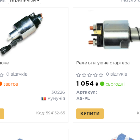
Результ
ня:
за рейтингом
уюче
Реле втягуюче стартера
0 відгуків
0 відгуків
1 054
завтра
₴
сьогодні
30226
Артикул:
Румунія
AS-PL
Код: 594152-65
К
КУПИТИ