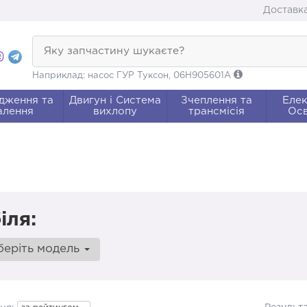
Доставка
Яку запчастину шукаєте?
Наприклад: насос ГУР Туксон, 06H905601A
дження та
Двигун і Система
Зчеплення та
Елек
алення
вихлопу
трансмісія
Осв
іля:
беріть модель