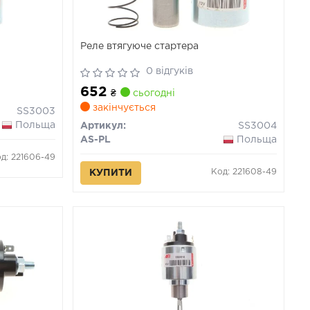
Реле втягуюче стартера
0 відгуків
652
₴
сьогодні
закінчується
SS3003
Польща
Артикул:
SS3004
AS-PL
Польща
д: 221606-49
Код: 221608-49
КУПИТИ