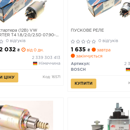
стартера (12В) VW
ПУСКОВЕ РЕЛЕ
ER T4 1.8/2.0/2.5D 07.90-
0 відгуків
0 відгуків
 2 032
1 635
₴
від 0 дн.
₴
завтра
закінчується
2 339 303 413
Німеччина
Артикул:
BOSCH
Код: 16571
И ЦІНУ
КУПИТИ