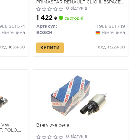
PRIMASTAR RENAULT CLIO II, ESPACE
III, ESPACE IV, GRAND SCENIC II,
0 відгуків
LAGUNA, LAGUNA I, LAGUNA II,
1 422
LAGUNA III, MEGANE I, MEGANE I
₴
сьогодні
CLASSIC, MEGANE I COACH 1.8/2.0
 986 SE1 574
Артикул:
1 986 SE1 749
04.98-
Німеччина
BOSCH
Німеччина
Код: 16551-60
Код: 13229-60
КУПИТИ
А VW
Втягуюче реле
T, POLO,
0 відгуків