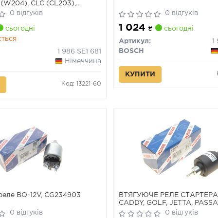
 (W204), CLC (CL203),
3,5-T (B906), SPRINTER 3-T
0 відгуків
0 відгуків
PRINTER 5-T (B906) 05.02-
1 024
сьогодні
₴
сьогодні
ється
Артикул:
1
BOSCH
1 986 SE1 681
Німеччина
КУПИТИ
Код: 13221-60
реле BO-12V, CG234903
ВТЯГУЮЧЕ РЕЛЕ СТАРТЕР
CADDY, GOLF, JETTA, PASSA
TOURAN 1.4-2.0 09.02-
0 відгуків
0 відгуків