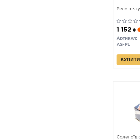
Реле втяг
1 152
₴
Артикул:
AS-PL
КУПИТИ
Соленоїд 