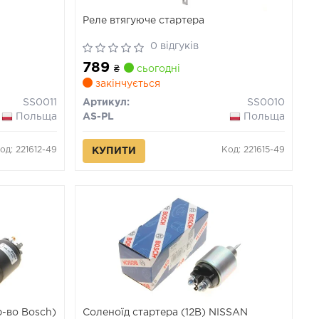
Реле втягуюче стартера
0 відгуків
789
₴
сьогодні
закінчується
SS0011
Артикул:
SS0010
Польща
AS-PL
Польща
од: 221612-49
Код: 221615-49
КУПИТИ
р-во Bosch)
Соленоїд стартера (12В) NISSAN