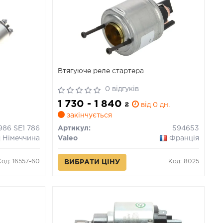
Втягуюче реле стартера
0 відгуків
1 730 - 1 840
₴
від 0 дн.
закінчується
 986 SE1 786
Артикул:
594653
Німеччина
Valeo
Франція
Код: 16557-60
Код: 8025
ВИБРАТИ ЦІНУ