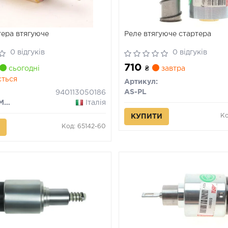
тера втягуюче
Реле втягуюче стартера
0 відгуків
0 відгуків
710
сьогодні
₴
завтра
ється
Артикул:
AS-PL
940113050186
MAGNETI MARELLI
Італія
Ко
КУПИТИ
Код: 65142-60