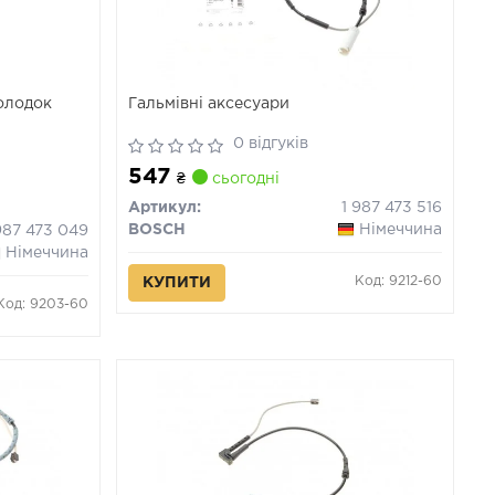
олодок
Гальмівні аксесуари
0 відгуків
547
₴
сьогодні
Артикул:
1 987 473 516
BOSCH
Німеччина
987 473 049
Німеччина
Код: 9212-60
КУПИТИ
Код: 9203-60