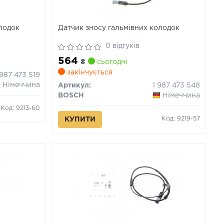
олодок
Датчик зносу гальмівних колодок
0 відгуків
564
₴
сьогодні
закінчується
 987 473 519
Німеччина
Артикул:
1 987 473 548
BOSCH
Німеччина
Код: 9213-60
Код: 9219-57
КУПИТИ