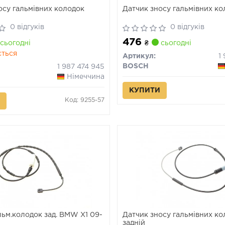
осу гальмівних колодок
Датчик зносу гальмівних к
0 відгуків
0 відгуків
476
сьогодні
₴
сьогодні
ється
Артикул:
1
BOSCH
1 987 474 945
Німеччина
КУПИТИ
Код: 9255-57
льм.колодок зад. BMW X1 09-
Датчик зносу гальмівних к
задній