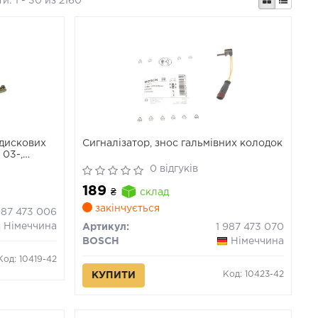
ти:
1 - 30 из 2160
 дискових
Сигналізатор, знос гальмівних колодок
 03-,
0 відгуків
189
₴
склад
закінчується
987 473 006
Німеччина
Артикул:
1 987 473 070
BOSCH
Німеччина
Код: 10419-42
Код: 10423-42
КУПИТИ