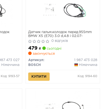
олодок
Датчик гальм.колодок перед.955mm
BMW X5 (E70) 3.0 d,4.8 i 02.07-
0 відгуків
479
₴
сьогодні
закінчується
 987 473 027
Артикул:
1 987 473 028
Німеччина
BOSCH
Німеччина
Код: 9193-57
Код: 9194-60
КУПИТИ