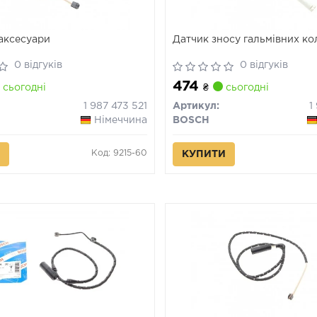
 аксесуари
Датчик зносу гальмівних к
0 відгуків
0 відгуків
474
сьогодні
₴
сьогодні
1 987 473 521
Артикул:
1
Німеччина
BOSCH
Код: 9215-60
КУПИТИ