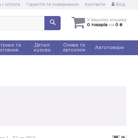
 і оплата
Гарантія та повернення
Контакти
Вхід
У вашому кошику
0 товарів
на
0 ₴
трика та
Деталі
Олива та
Автотовари
ітлення
кузова
автохімія