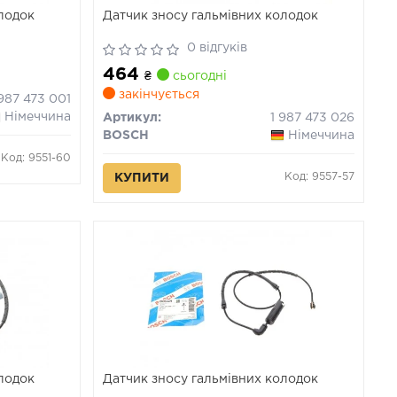
олодок
Датчик зносу гальмівних колодок
0 відгуків
464
₴
сьогодні
закінчується
 987 473 001
Німеччина
Артикул:
1 987 473 026
BOSCH
Німеччина
Код: 9551-60
Код: 9557-57
КУПИТИ
олодок
Датчик зносу гальмівних колодок