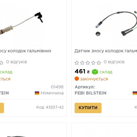
осу колодок гальмівних
Датчик зносу колодок галь
0 відгуків
0 відгуків
461
склад
₴
склад
ється
закінчується
01498
Артикул:
TEIN
Німеччина
FEBI BILSTEIN
Код: 43207-42
К
КУПИТИ