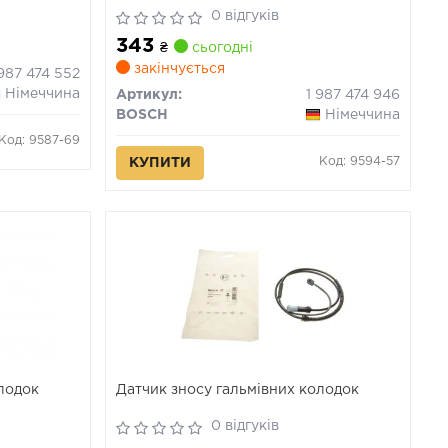
0 відгуків
343
₴
сьогодні
закінчується
 987 474 552
Німеччина
Артикул:
1 987 474 946
BOSCH
Німеччина
Код: 9587-69
Код: 9594-57
КУПИТИ
олодок
Датчик зносу гальмівних колодок
0 відгуків