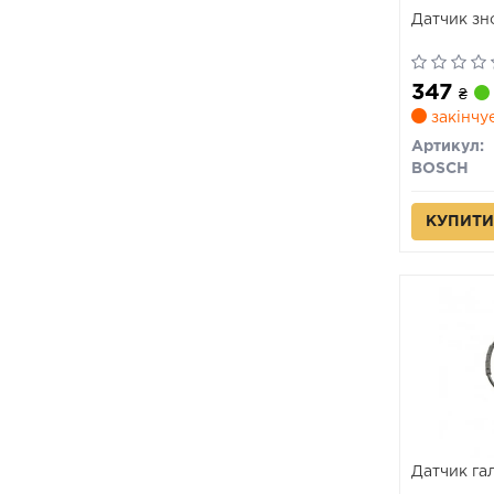
Датчик зн
347
₴
закінчу
Артикул:
BOSCH
КУПИТИ
Датчик га