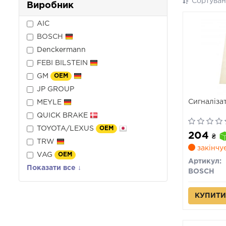
Сортуван
Виробник
AIC
BOSCH
Denckermann
FEBI BILSTEIN
GM
OEM
JP GROUP
Сигналіза
MEYLE
QUICK BRAKE
TOYOTA/LEXUS
OEM
204
₴
TRW
закінчу
VAG
OEM
Артикул:
Показати все ↓
BOSCH
КУПИТИ