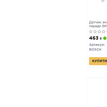
Датчик зн
передн BMW
X1 (E84) 2
463
₴
Артикул:
BOSCH
КУПИТИ