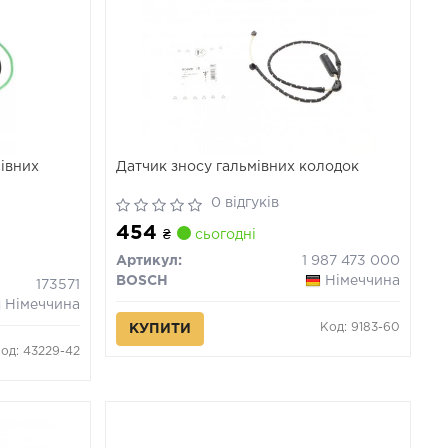
мівних
Датчик зносу гальмівних колодок
0 відгуків
454
₴
сьогодні
Артикул:
1 987 473 000
BOSCH
Німеччина
173571
Німеччина
Код: 9183-60
КУПИТИ
од: 43229-42