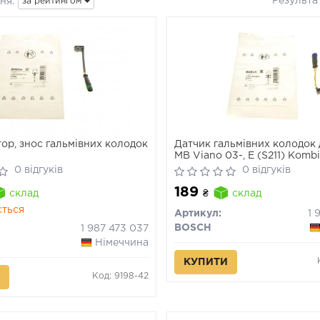
Результа
ня:
за рейтингом
тор, знос гальмівних колодок
Датчик гальмівних колодок
MB Viano 03-, E (S211) Kombi
Sprinter 06- VW Crafter 06-
0 відгуків
0 відгуків
189
склад
₴
склад
ється
Артикул:
1 
BOSCH
1 987 473 037
Німеччина
КУПИТИ
Код: 9198-42