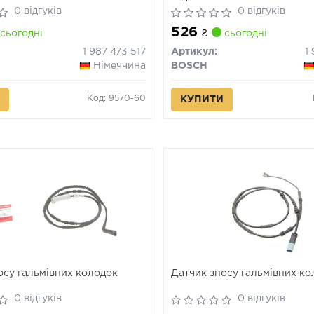
0 відгуків
0 відгуків
526
сьогодні
₴
сьогодні
1 987 473 517
Артикул:
1
Німеччина
BOSCH
Код: 9570-60
КУПИТИ
осу гальмівних колодок
Датчик зносу гальмівних к
0 відгуків
0 відгуків