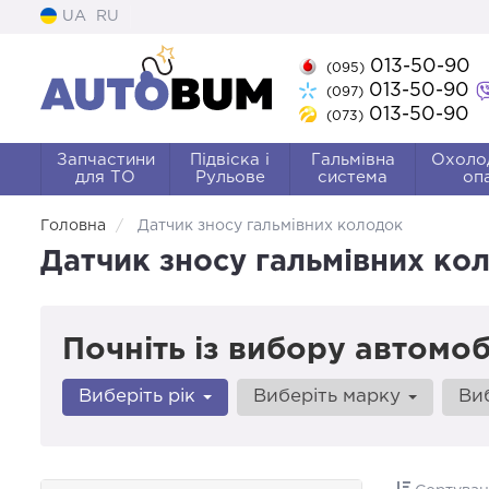
UA
RU
013-50-90
(095)
013-50-90
(097)
013-50-90
(073)
Запчастини
Підвіска і
Гальмівна
Охоло
для ТО
Рульове
система
оп
Головна
Датчик зносу гальмівних колодок
Датчик зносу гальмівних ко
Почніть із вибору автомоб
Виберіть рік
Виберіть марку
Ви