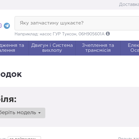
Доставка
Яку запчастину шукаєте?
Наприклад: насос ГУР Туксон, 06H905601A
дження та
Двигун і Система
Зчеплення та
Елек
алення
вихлопу
трансмісія
Осв
лодок
іля:
беріть модель