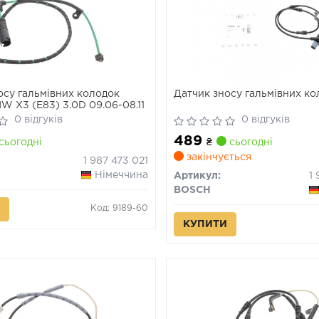
осу гальмівних колодок
Датчик зносу гальмівних к
W X3 (E83) 3.0D 09.06-08.11
0 відгуків
0 відгуків
489
сьогодні
₴
сьогодні
закінчується
1 987 473 021
Німеччина
Артикул:
1
BOSCH
Код: 9189-60
КУПИТИ