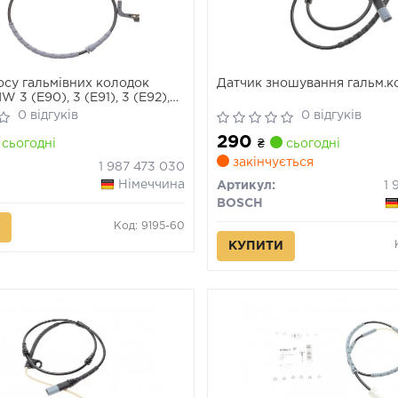
осу гальмівних колодок
Датчик зношування гальм.к
 3 (E90), 3 (E91), 3 (E92),
.0D-3.0D 08.05-06.15
0 відгуків
0 відгуків
290
сьогодні
₴
сьогодні
закінчується
1 987 473 030
Німеччина
Артикул:
1 
BOSCH
Код: 9195-60
КУПИТИ