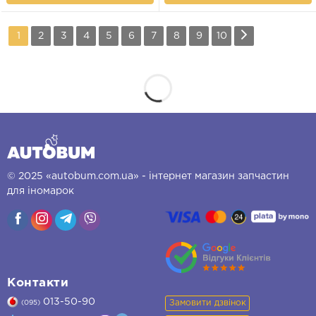
1
2
3
4
5
6
7
8
9
10
© 2025 «autobum.com.ua» - інтернет магазин запчастин
для іномарок
Контакти
013-50-90
Замовити дзвінок
(095)