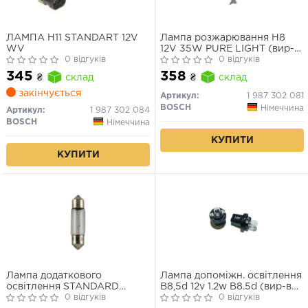
ЛАМПА H11 STANDART 12V
Лампа розжарювання H8
WV
12V 35W PURE LIGHT (вир-
0 відгуків
во Bosch)
0 відгуків
345
358
₴
склад
₴
склад
закінчується
Артикул:
1 987 302 081
BOSCH
Німеччина
Артикул:
1 987 302 084
BOSCH
Німеччина
КУПИТИ
КУПИТИ
Лампа додаткового
Лампа допоміжн. освітлення
освітлення STANDARD
B8,5d 12v 1.2w B8.5d (вир-во
T6,2X27 12V 3W
0 відгуків
OSRAM)
0 відгуків