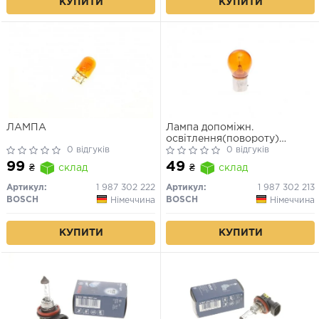
КУПИТИ
КУПИТИ
ЛАМПА
Лампа допоміжн.
освітлення(повороту)
0 відгуків
BOSCH 12V 21W PY21W PURE
0 відгуків
LIGHT РY21W 12V (жовта)
99
49
₴
склад
₴
склад
Артикул:
1 987 302 222
Артикул:
1 987 302 213
BOSCH
BOSCH
Німеччина
Німеччина
КУПИТИ
КУПИТИ