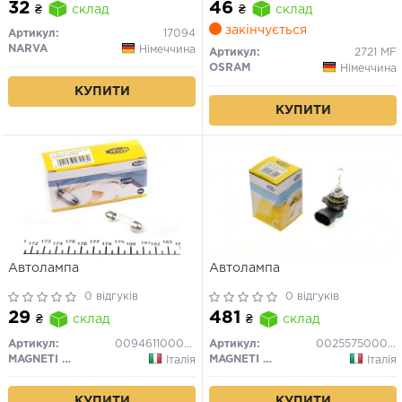
32
46
₴
склад
₴
склад
закінчується
Артикул:
17094
NARVA
Німеччина
Артикул:
2721 MF
OSRAM
Німеччина
КУПИТИ
КУПИТИ
Автолампа
Автолампа
0 відгуків
0 відгуків
29
481
₴
склад
₴
склад
Артикул:
009461100000
Артикул:
002557500000
MAGNETI MARELLI
MAGNETI MARELLI
Італія
Італія
КУПИТИ
КУПИТИ