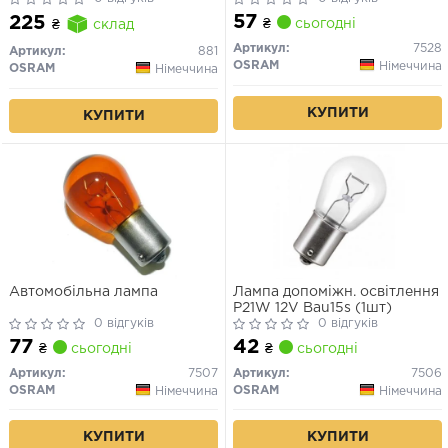
57
225
₴
сьогодні
₴
склад
Артикул:
7528
Артикул:
881
OSRAM
Німеччина
OSRAM
Німеччина
КУПИТИ
КУПИТИ
Автомобільна лампа
Лампа допоміжн. освітлення
Р21W 12V Ваu15s (1шт)
0 відгуків
0 відгуків
77
42
₴
сьогодні
₴
сьогодні
Артикул:
7507
Артикул:
7506
OSRAM
OSRAM
Німеччина
Німеччина
КУПИТИ
КУПИТИ