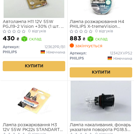
Автолампа H11 12V 55W
Лампа розжарювання H4
PGJ19-2 Vision +30% (1 шт. в
PHILIPS X-tremeVision
блістері)
0 відгуків
Pro+150 12V 60/55W
0 відгуків
(комплект 2шт.)
430
883
₴
склад
₴
склад
закінчується
Артикул:
12362PR/B1
PHILIPS
Німеччина
Артикул:
12342XVPS2
PHILIPS
Німеччина
КУПИТИ
КУПИТИ
Лампа розжарювання H3
Лампа накаливания, фонарь
12V 55W PK22s STANDART
указателя поворота PG18.5d-