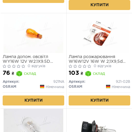
КУПИТИ
Лампа допом. овсвiтл
Лампа розжарювання
WY16W 12V W2.1X9.5D
W16W12V 16W W 2,1X9,5d
(жовта)
0 відгуків
ORIGINAL LINE (2 шт) blister
0 відгуків
76
103
₴
склад
₴
склад
Артикул:
921NA
Артикул:
921-02B
OSRAM
OSRAM
Німеччина
Німеччина
КУПИТИ
КУПИТИ