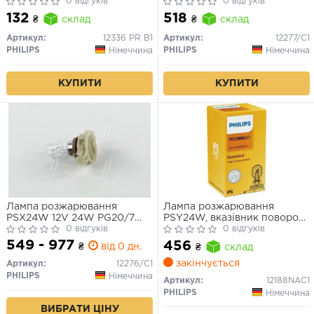
(вир-во PHILIPS)
0 відгуків
1 P13W 12V 13W PG18,5D-1
0 відгуків
132
518
₴
склад
₴
склад
Артикул:
12336 PR B1
Артикул:
12277/C1
PHILIPS
PHILIPS
Німеччина
Німеччина
КУПИТИ
КУПИТИ
Лампа розжарювання
Лампа розжарювання
PSX24W 12V 24W PG20/7
PSY24W, вказівник повороту
HIPERVISION (вир-во Philips)
0 відгуків
PHILIPS STANDARD 12V 24W
0 відгуків
(цоколь PG20/4) (1 шт.)
549 - 977
456
₴
від 0 дн.
₴
склад
закінчується
Артикул:
12276/C1
PHILIPS
Німеччина
Артикул:
12188NAC1
PHILIPS
Німеччина
ВИБРАТИ ЦІНУ