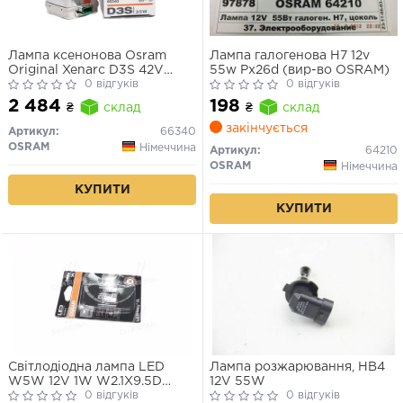
Лампа ксенонова Osram
Лампа галогенова H7 12v
Original Xenarc D3S 42V
55w Px26d (вир-во OSRAM)
35W
0 відгуків
0 відгуків
2 484
198
₴
склад
₴
склад
закінчується
Артикул:
66340
OSRAM
Німеччина
Артикул:
64210
OSRAM
Німеччина
КУПИТИ
КУПИТИ
Світлодіодна лампа LED
Лампа розжарювання, HB4
W5W 12V 1W W2.1X9.5D
12V 55W
LEDriving SL (blister 2шт)
0 відгуків
0 відгуків