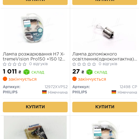
Лампа розжарювання H7 X-
Лампа допоміжного
tremeVision Pro150 +150 12V
освітлення(одноконтактна)
55W PX26d (комплект) (вир-
0 відгуків
P21W 12V (вир-во PHILIPS)
0 відгуків
во Philips)
1 011
27
₴
склад
₴
склад
закінчується
закінчується
Артикул:
12972XVPS2
Артикул:
12498 CP
PHILIPS
PHILIPS
Німеччина
Німеччина
КУПИТИ
КУПИТИ