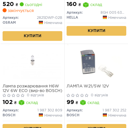
(вир-во OSRAM)
520
160
₴
сьогодні
₴
склад
закінчується
Артикул:
8GH 005 636-121
HELLA
Німеччина
Артикул:
2825DWP-02B
OSRAM
Німеччина
КУПИТИ
КУПИТИ
Лампа розжарювання H6W
ЛАМПА W21/5W 12V
12V 6W ECO (вир-во BOSCH)
0 відгуків
0 відгуків
102
99
₴
склад
₴
склад
Артикул:
1 987 302 809
Артикул:
1 987 302 252
BOSCH
BOSCH
Німеччина
Німеччина