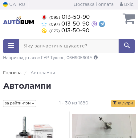
UA
RU
Доставка і оплата
Вхід
013-50-90
(095)
013-50-90
(097)
013-50-90
(073)
Яку запчастину шукаєте?
Наприклад: насос ГУР Туксон, 06H905601A
Головна
Автолампи
Автолампи
1 - 30 из 1680
за рейтингом
Фільтри