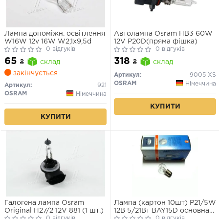
Лампа допоміжн. освітлення
Автолампа Osram HB3 60W
W16W 12v 16W W2,1x9,5d
12V P20D(пряма фішка)
0 відгуків
0 відгуків
65
318
₴
склад
₴
склад
закінчується
Артикул:
9005 XS
OSRAM
Німеччина
Артикул:
921
OSRAM
Німеччина
КУПИТИ
КУПИТИ
Галогена лампа Osram
Лампа (картон 10шт) P21/5W
Original H27/2 12V 881 (1 шт.)
12В 5/21Вт BAY15D основна
0 відгуків
лампа Standard
0 відгуків