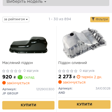
Виберіть модель
1 - 30 из 894
за рейтингом
Фільтри
Масляний піддон
Піддон оливний
0 відгуків
0 відгуків
2 273
920
₴
термін 2 дн.
₴
склад
закінчується
закінчується
Артикул:
3A103028
Артикул:
1212900300
AND
JP GROUP
КУПИТИ
КУПИТИ