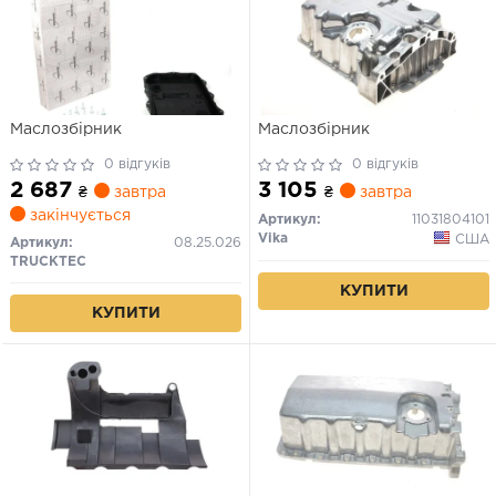
Маслозбірник
Маслозбірник
0 відгуків
0 відгуків
2 687
3 105
₴
завтра
₴
завтра
закінчується
Артикул:
11031804101
Vika
США
Артикул:
08.25.026
TRUCKTEC
КУПИТИ
КУПИТИ