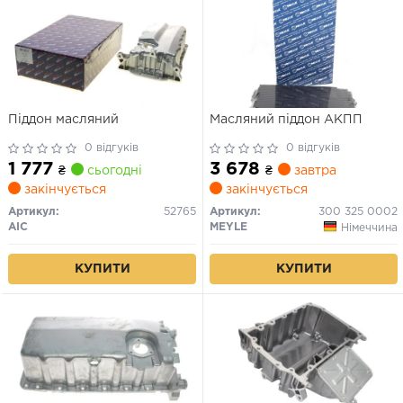
Піддон масляний
Масляний піддон АКПП
0 відгуків
0 відгуків
1 777
3 678
₴
сьогодні
₴
завтра
закінчується
закінчується
Артикул:
52765
Артикул:
300 325 0002
AIC
MEYLE
Німеччина
КУПИТИ
КУПИТИ