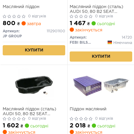
Масляний піддон
Масляний піддон (сталь)
AUDI 50, 80 B2 SEAT
0 відгуків
CORDOBA, IBIZA II VW
0 відгуків
GOLF I, GOLF II, GOLF III,
800
1 467
₴
завтра
₴
сьогодні
GOLF IV, JETTA I, JETTA II,
закінчується
PASSAT B1, PASSAT B2,
Артикул:
1112901100
POLO, POLO CLASSIC, POLO
JP GROUP
Артикул:
14720
II 0.8-1.8 05.73-10.02
FEBI BILSTEIN
Німеччина
КУПИТИ
КУПИТИ
Масляний піддон (сталь)
Піддон масляний
AUDI 50, 80 B2 SEAT
CORDOBA, IBIZA II VW
0 відгуків
0 відгуків
DERBY, GOLF I, GOLF II,
1 602
2 018
₴
сьогодні
₴
сьогодні
GOLF III, JETTA I, JETTA II,
закінчується
закінчується
PASSAT B1, PASSAT B2,