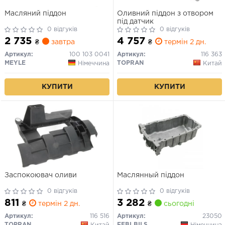
Масляний піддон
Оливний піддон з отвором
під датчик
0 відгуків
0 відгуків
2 735
4 757
₴
завтра
₴
термін 2 дн.
Артикул:
100 103 0041
Артикул:
116 363
MEYLE
TOPRAN
Німеччина
Китай
КУПИТИ
КУПИТИ
Заспокоювач оливи
Маслянный піддон
0 відгуків
0 відгуків
811
3 282
₴
термін 2 дн.
₴
сьогодні
Артикул:
116 516
Артикул:
23050
TOPRAN
FEBI BILSTEIN