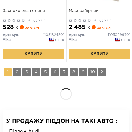
Заспокоювач оливи
Маслозбірник
0 відгуків
0 відгуків
528
2 485
₴
завтра
₴
завтра
Артикул:
11031824301
Артикул:
11030299701
Vika
Vika
США
США
КУПИТИ
КУПИТИ
1
2
3
4
5
6
7
8
9
10
У ПРОДАЖУ ПІДДОН НА ТАКІ АВТО :
Піддон Audi