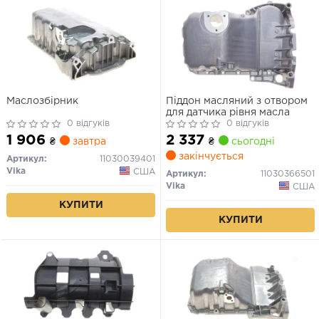
Маслозбірник
Піддон масляний з отвором
для датчика рівня масла
0 відгуків
0 відгуків
1 906
2 337
₴
завтра
₴
сьогодні
закінчується
Артикул:
11030039401
Vika
США
Артикул:
11030366501
Vika
США
КУПИТИ
КУПИТИ