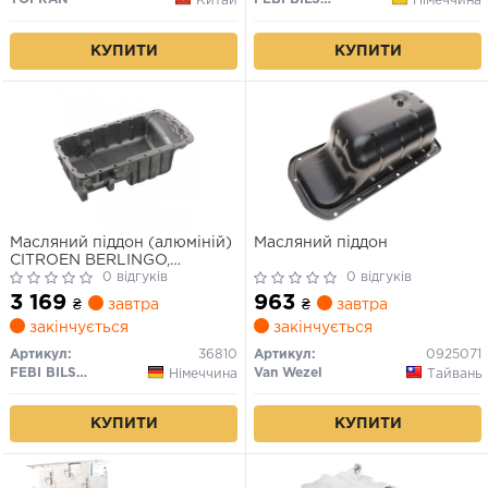
Китай
Німеччина
КУПИТИ
КУПИТИ
Масляний піддон (алюміній)
Масляний піддон
CITROEN BERLINGO,
EVASION, JUMPY I, XANTIA,
0 відгуків
0 відгуків
XSARA FIAT SCUDO, ULYSSE
3 169
963
₴
завтра
₴
завтра
PEUGEOT 205, 205 I, 205 II,
закінчується
закінчується
306, 406, 806, EXPERT,
PARTNER 1.7D-2.0D 08.83-
Артикул:
36810
Артикул:
0925071
12.15
FEBI BILSTEIN
Van Wezel
Німеччина
Тайвань
КУПИТИ
КУПИТИ