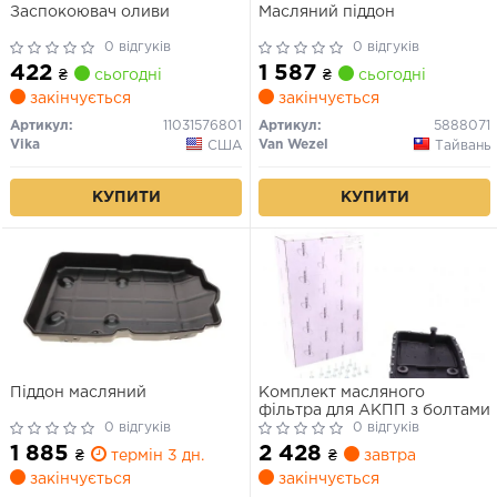
Заспокоювач оливи
Масляний піддон
0 відгуків
0 відгуків
422
1 587
₴
сьогодні
₴
сьогодні
закінчується
закінчується
Артикул:
11031576801
Артикул:
5888071
Vika
Van Wezel
США
Тайвань
КУПИТИ
КУПИТИ
Піддон масляний
Комплект масляного
фільтра для АКПП з болтами
0 відгуків
0 відгуків
1 885
2 428
₴
термін 3 дн.
₴
завтра
закінчується
закінчується