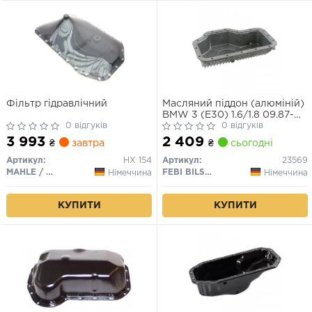
Фільтр гідравлічний
Масляний піддон (алюміній)
BMW 3 (E30) 1.6/1.8 09.87-
0 відгуків
06.94
0 відгуків
3 993
2 409
₴
завтра
₴
сьогодні
Артикул:
HX 154
Артикул:
23569
MAHLE / KNECHT
FEBI BILSTEIN
Німеччина
Німеччина
КУПИТИ
КУПИТИ