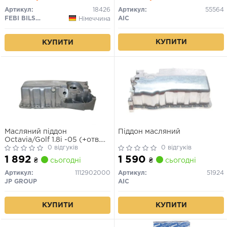
POLO, POLO CLASSIC, POLO
Артикул:
18426
Артикул:
55564
II 0.8-1.4D 05.73-10.02
FEBI BILSTEIN
AIC
Німеччина
КУПИТИ
КУПИТИ
Масляний піддон
Піддон масляний
Octavia/Golf 1.8i -05 (+отв.
під датчик)
0 відгуків
0 відгуків
1 892
1 590
₴
сьогодні
₴
сьогодні
Артикул:
1112902000
Артикул:
51924
JP GROUP
AIC
КУПИТИ
КУПИТИ