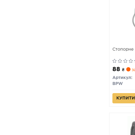
Стопорне 
88
₴
з
Артикул:
BPW
КУПИТИ