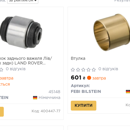
Резуль
ня:
за рейтингом
ок заднього важеля Лів/
Втулка
х задн) LAND ROVER
 III, DISCOVERY IV, RANGE
0 відгуків
0 відгуків
ORT I, RANGE ROVER SPORT
601
 07.04-03.22
завтра
₴
завтра
ється
Артикул:
FEBI BILSTEIN
45148
TEIN
Німеччина
Ко
КУПИТИ
Код: 400447-77