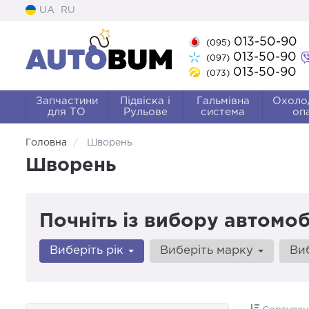
UA
RU
013-50-90
(095)
013-50-90
(097)
013-50-90
(073)
Запчастини
Підвіска і
Гальмівна
Охоло
для ТО
Рульове
система
оп
Головна
Шворень
Шворень
Почніть із вибору автомоб
Виберіть рік
Виберіть марку
Ви