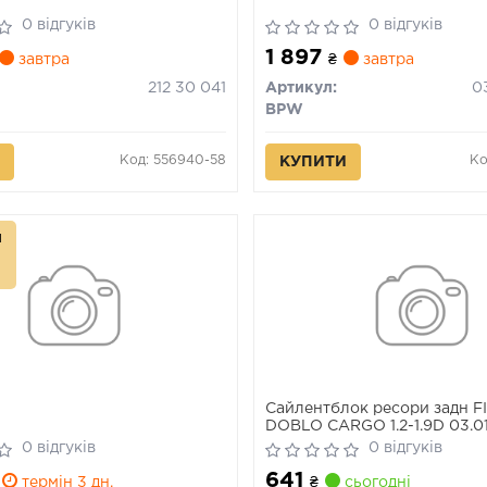
0 відгуків
0 відгуків
1 897
завтра
₴
завтра
212 30 041
Артикул:
03
BPW
Код: 556940-58
Ко
КУПИТИ
л
Сайлентблок ресори задн F
DOBLO CARGO 1.2-1.9D 03.0
0 відгуків
0 відгуків
641
термін 3 дн.
₴
сьогодні