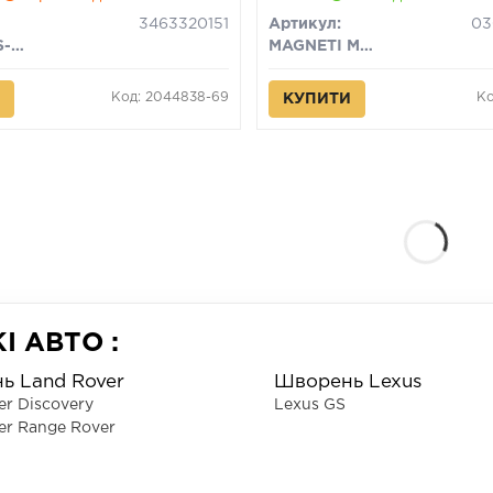
3463320151
Артикул:
MERCEDES-BENZ
MAGNETI MARELLI
Код: 2044838-69
Ко
КУПИТИ
 АВТО :
ь Land Rover
Шворень Lexus
er Discovery
Lexus GS
er Range Rover