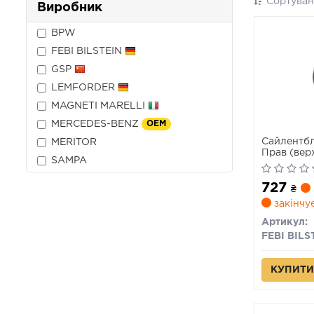
Сортуван
Виробник
BPW
FEBI BILSTEIN
GSP
LEMFORDER
MAGNETI MARELLI
MERCEDES-BENZ
OEM
Сайлентбл
MERITOR
Прав (вер
SAMPA
DISCOVERY
ROVER SP
727
II 2.7D-5.0
₴
закінчу
Артикул:
FEBI BILS
КУПИТИ