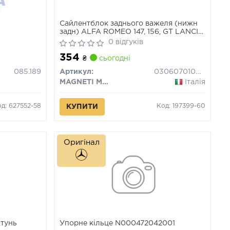
Сайлентблок заднього важеля (нижн
задн) ALFA ROMEO 147, 156, GT LANCIA
KAPPA 1.6-3.2 08.94-09.10
0 відгуків
354
₴
сьогодні
085.189
Артикул:
030607010047
MAGNETI MARELLI
Італія
д: 627552-58
Код: 197399-60
КУПИТИ
Оригінал
атунь
Упорне кільце N000472042001