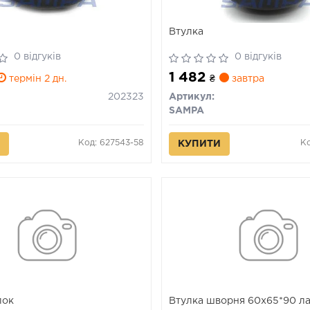
Втулка
0 відгуків
0 відгуків
1 482
термін 2 дн.
₴
завтра
202323
Артикул:
SAMPA
Код: 627543-58
Ко
КУПИТИ
лок
Втулка шворня 60x65*90 л