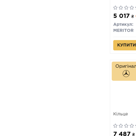
5 017
₴
Артикул:
MERITOR
КУПИТИ
Оригіна
Кільце
7 487
₴