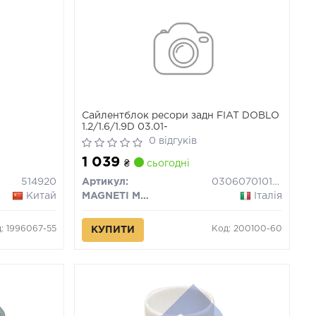
Сайлентблок ресори задн FIAT DOBLO
1.2/1.6/1.9D 03.01-
0 відгуків
1 039
₴
сьогодні
514920
Артикул:
030607010149
Китай
MAGNETI MARELLI
Італія
: 1996067-55
Код: 200100-60
КУПИТИ