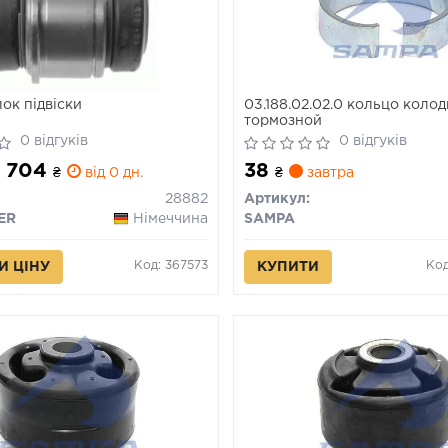
ок підвіски
03.188.02.02.0 кольцо коло
тормозной
0 відгуків
0 відгуків
 1 704
38
₴
від 0 дн.
₴
завтра
28882
Артикул:
ER
Німеччина
SAMPA
Код: 367573
Код
И ЦІНУ
КУПИТИ