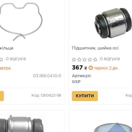
кільце
Підшипник, шийка осі
0 відгуків
0 відгуків
367
автра
₴
термін 2 дн.
03.188.04.10.0
Артикул:
GSP
Код: 1260622-58
Код
КУПИТИ