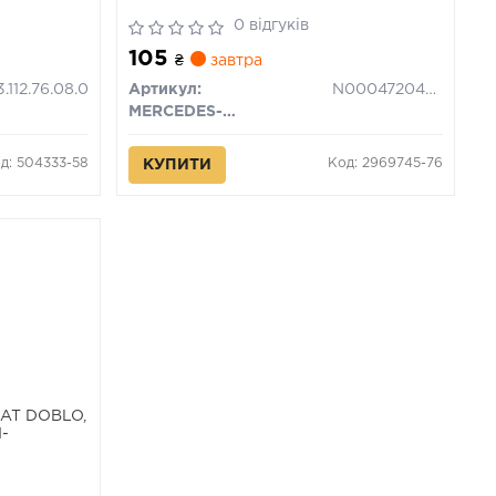
0 відгуків
105
₴
завтра
.112.76.08.0
Артикул:
N000472042001
MERCEDES-BENZ
д: 504333-58
Код: 2969745-76
КУПИТИ
IAT DOBLO,
1-