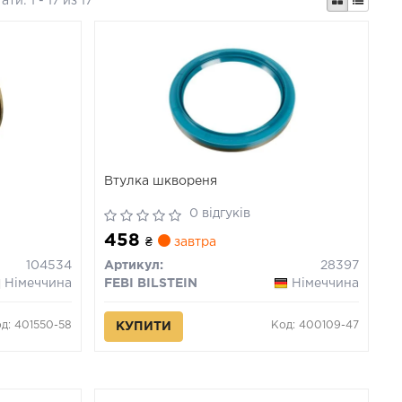
тати:
1 - 17 из 17
Втулка шквореня
0 відгуків
458
₴
завтра
104534
Артикул:
28397
Німеччина
FEBI BILSTEIN
Німеччина
д: 401550-58
Код: 400109-47
КУПИТИ