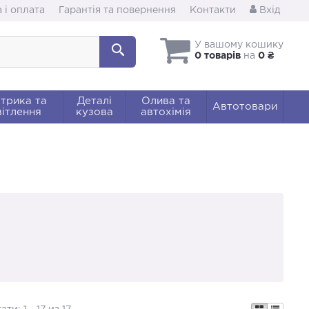
 і оплата
Гарантія та повернення
Контакти
Вхід
У вашому кошику
0 товарів
на
0 ₴
трика та
Деталі
Олива та
Автотовари
ітлення
кузова
автохімія