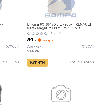
дки
Втулка 60*65*50,5 шкворня RENAULT
Kerax,Magnum,Premium, VOLVO
FH12,16,FM7,9,10,12 (вир-во Sampa)
0 відгуків
89
₴
завтра
070084
Артикул:
015074
SAMPA
: 2109665-58
Код: 2109434-58
КУПИТИ