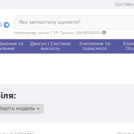
Доставка
Яку запчастину шукаєте?
Наприклад: насос ГУР Туксон, 06H905601A
дження та
Двигун і Система
Зчеплення та
Елек
алення
вихлопу
трансмісія
Осв
іля:
беріть модель