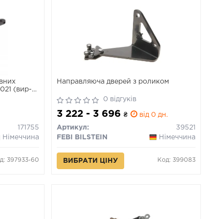
вних
Направляюча дверей з роликом
2021 (вир-
0 відгуків
3 222 - 3 696
₴
від 0 дн.
171755
Артикул:
39521
Німеччина
FEBI BILSTEIN
Німеччина
д: 397933-60
Код: 399083
ВИБРАТИ ЦІНУ