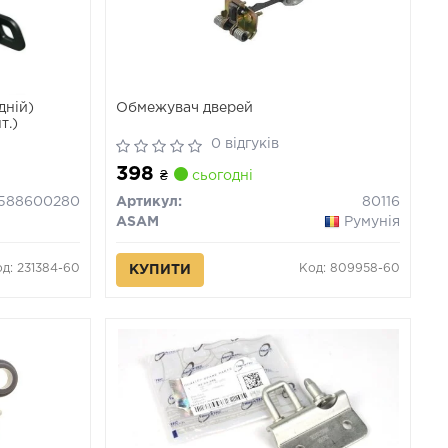
дній)
Обмежувач дверей
т.)
0 відгуків
398
₴
сьогодні
1588600280
Артикул:
80116
ASAM
Румунія
д: 231384-60
Код: 809958-60
КУПИТИ