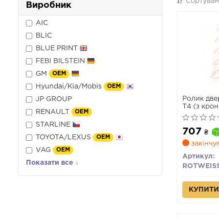
Сортуван
Виробник
AIC
BLIC
BLUE PRINT
FEBI BILSTEIN
GM
OEM
Hyundai/Kia/Mobis
OEM
Ролик две
JP GROUP
T4 (з кро
RENAULT
OEM
STARLINE
707
₴
TOYOTA/LEXUS
OEM
закінчу
VAG
OEM
Артикул:
Показати все ↓
ROTWEIS
КУПИТИ