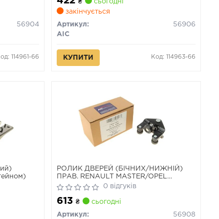
422
₴
сьогодні
закінчується
56904
Артикул:
56906
AIC
од: 114961-66
Код: 114963-66
КУПИТИ
ний)
РОЛИК ДВЕРЕЙ (БІЧНИХ/НИЖНІЙ)
штейном)
ПРАВ. RENAULT MASTER/OPEL
MOVANO 10-
0 відгуків
613
₴
сьогодні
Артикул:
56908