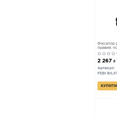
Фiксатор 
правий, п
2 267
₴
Артикул:
FEBI BILS
КУПИТИ