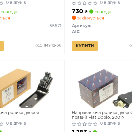
0 відгуків
0 відгуків
730
сьогодні
₴
сьогодні
ється
закінчується
55571
Артикул:
AIC
Код: 114942-66
К
КУПИТИ
ча ролика дверей
Направляюча ролика дверей
правий Fiat Doblo, 2001>
0 відгуків
0 відгуків