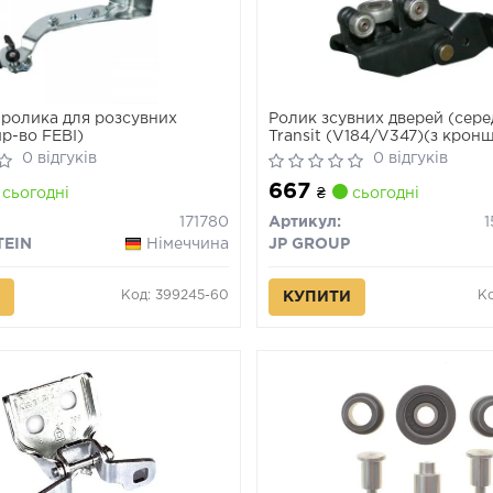
ролика для розсувних
Ролик зсувних дверей (сере
р-во FEBI)
Transit (V184/V347)(з кронш
0 відгуків
0 відгуків
667
сьогодні
₴
сьогодні
171780
Артикул:
TEIN
Німеччина
JP GROUP
Код: 399245-60
Ко
КУПИТИ