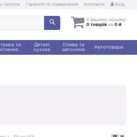
 і оплата
Гарантія та повернення
Контакти
Вхід
У вашому кошику
0 товарів
на
0 ₴
трика та
Деталі
Олива та
Автотовари
ітлення
кузова
автохімія