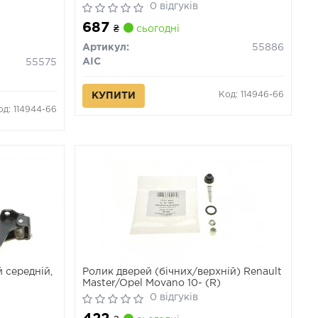
0 відгуків
687
₴
сьогодні
Артикул:
55886
AIC
55575
Код: 114946-66
КУПИТИ
од: 114944-66
 середній,
Ролик дверей (бічних/верхній) Renault
Master/Opel Movano 10- (R)
0 відгуків