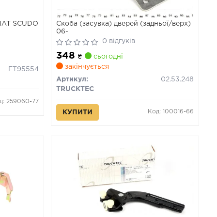
IAT SCUDO
Скоба (засувка) дверей (задньої/верх)
06-
0 відгуків
348
₴
сьогодні
закінчується
FT95554
Артикул:
02.53.248
TRUCKTEC
д: 259060-77
Код: 100016-66
КУПИТИ