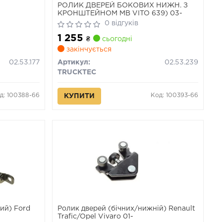
РОЛИК ДВЕРЕЙ БОКОВИХ НИЖН. З
КРОНШТЕЙНОМ MB VITO 639) 03-
0 відгуків
1 255
₴
сьогодні
закінчується
02.53.177
Артикул:
02.53.239
TRUCKTEC
д: 100388-66
Код: 100393-66
КУПИТИ
ий) Ford
Ролик дверей (бічних/нижній) Renault
Trafic/Opel Vivaro 01-