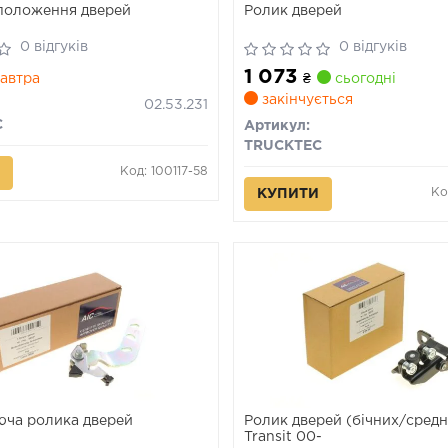
положення дверей
Ролик дверей
0 відгуків
0 відгуків
1 073
автра
₴
сьогодні
закінчується
02.53.231
C
Артикул:
TRUCKTEC
Код: 100117-58
Ко
КУПИТИ
ча ролика дверей
Ролик дверей (бічних/средн
Transit 00-