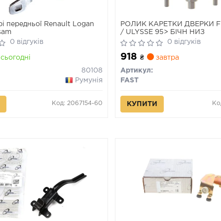
рі передньої Renault Logan
РОЛИК КАРЕТКИ ДВЕРКИ F
sam
/ ULYSSE 95> БІЧН НИЗ
0 відгуків
0 відгуків
918
сьогодні
₴
завтра
80108
Артикул:
Румунія
FAST
Код: 2067154-60
Ко
КУПИТИ