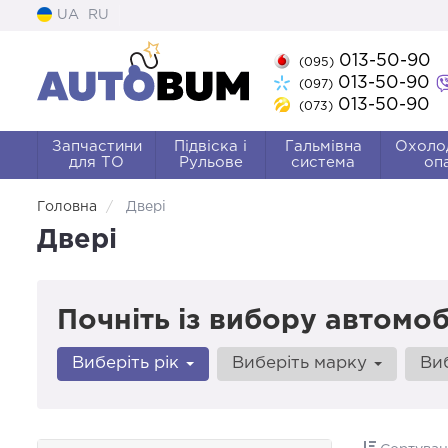
UA
RU
013-50-90
(095)
013-50-90
(097)
013-50-90
(073)
Запчастини
Підвіска і
Гальмівна
Охоло
для ТО
Рульове
система
оп
Головна
Двері
Двері
Почніть із вибору автомоб
Виберіть рік
Виберіть марку
Ви