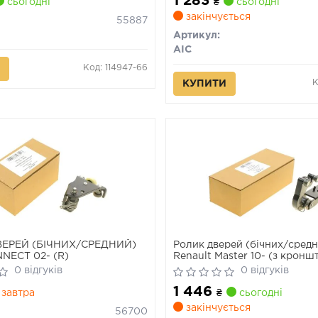
1 283
сьогодні
₴
сьогодні
закінчується
55887
Артикул:
AIC
Код: 114947-66
К
КУПИТИ
ЕРЕЙ (БІЧНИХ/СРЕДНИЙ)
Ролик дверей (бічних/сред
NECT 02- (R)
Renault Master 10- (з крон
0 відгуків
0 відгуків
1 446
завтра
₴
сьогодні
закінчується
56700