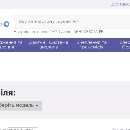
Доставка
Яку запчастину шукаєте?
Наприклад: насос ГУР Туксон, 06H905601A
дження та
Двигун і Система
Зчеплення та
Елек
алення
вихлопу
трансмісія
Осв
іля:
беріть модель