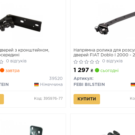
дверей з кронштейном,
Напрямна ролика для розсу
осерединi
дверей FIAT Doblo I 2000 - 
во FEBI)
0 відгуків
0 відгуків
1 297
завтра
₴
сьогодні
39520
Артикул:
TEIN
Німеччина
FEBI BILSTEIN
Код: 395976-77
Ко
КУПИТИ