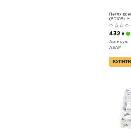
Петля две
(80108) A
432
₴
Артикул:
ASAM
КУПИТИ