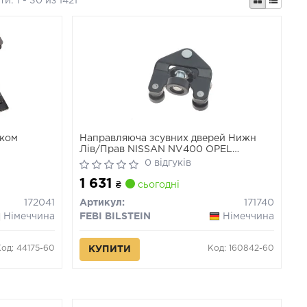
ти:
1 - 30 из 1421
иком
Направляюча зсувних дверей Нижн
Лів/Прав NISSAN NV400 OPEL
MOVANO B RENAULT MASTER III 02.10-
0 відгуків
1 631
₴
сьогодні
172041
Артикул:
171740
Німеччина
FEBI BILSTEIN
Німеччина
Код: 44175-60
Код: 160842-60
КУПИТИ