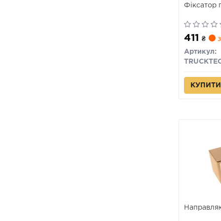
Фіксатор 
411
₴
з
Артикул:
TRUCKTE
КУПИТИ
Направляю