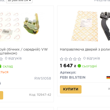
Результа
ня:
за рейтингом
руй (бічних / середній) VW
Направляюча дверей з рол
нштейном)
0 відгуків
0 відгуків
1 647
₴
сьогодні
склад
ється
Артикул:
FEBI BILSTEIN
RWS1058
S
КУПИТИ
Код: 112947-42