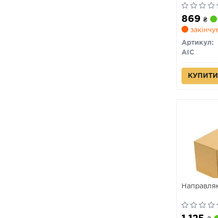
869
₴
закінчу
Артикул:
AIC
КУПИТИ
Направляю