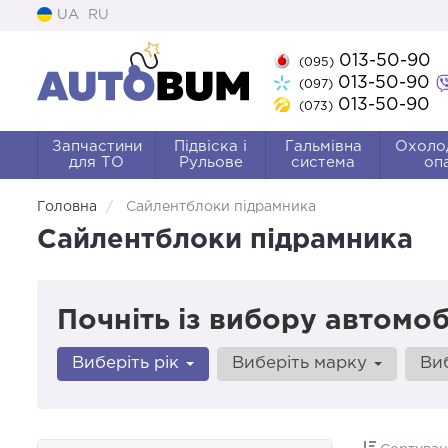
UA
RU
013-50-90
(095)
013-50-90
(097)
013-50-90
(073)
Запчастини
Підвіска і
Гальмівна
Охоло
для ТО
Рульове
система
оп
Головна
Сайлентблоки підрамника
Сайлентблоки підрамника
Почніть із вибору автомоб
Виберіть рік
Виберіть марку
Ви