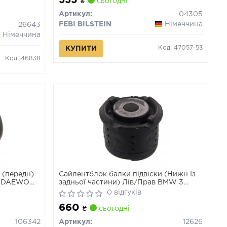
335
₴
сьогодні
Артикул:
04305
FEBI BILSTEIN
Німеччина
26643
Німеччина
Код: 47057-53
КУПИТИ
Код: 46838
 (передн)
Сайлентблок балки підвіски (Нижн Із
S DAEWOO
задньої частини) Лів/Прав BMW 3
(E46), X3 (E83), Z4 (E85), Z4 (E86), Z4
0 відгуків
(E89) 1.6-3.2 12.97-08.16
660
₴
сьогодні
106342
Артикул:
12626