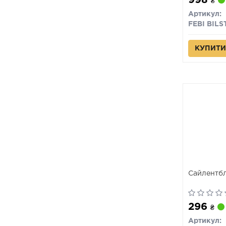
998
₴
Артикул:
FEBI BILS
КУПИТИ
Сайлентбл
296
₴
Артикул: