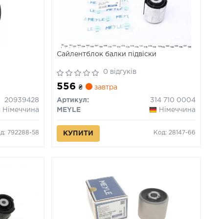
Сайлентблок балки підвіски
0 відгуків
556
₴
завтра
20939428
Артикул:
314 710 0004
Німеччина
MEYLE
Німеччина
д: 792288-58
Код: 28147-66
КУПИТИ