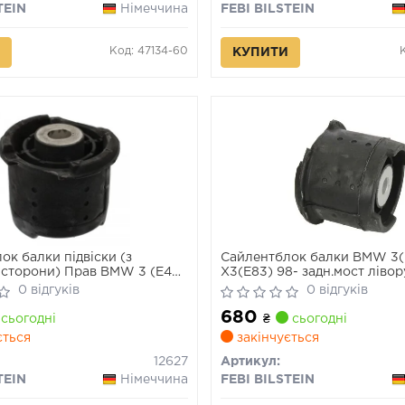
TEIN
Німеччина
FEBI BILSTEIN
Код: 47134-60
КУПИТИ
ок балки підвіски (з
Сайлентблок балки BMW 3(
 сторони) Прав BMW 3 (E46),
X3(E83) 98- задн.мост ліво
6-3.2 12.97-12.11
FEBI)
0 відгуків
0 відгуків
680
сьогодні
₴
сьогодні
ється
закінчується
12627
Артикул:
TEIN
Німеччина
FEBI BILSTEIN