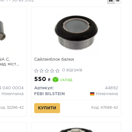
ти:
1 - 30 из 3102
A C,
Сайленблок балки
ад. міст
0 відгуків
550
₴
склад
4 040 0004
Артикул:
44892
Німеччина
FEBI BILSTEIN
Німеччина
од: 32296-42
Код: 47688-42
КУПИТИ