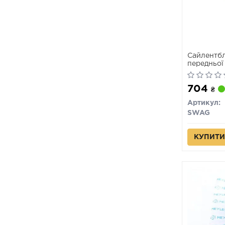
Сайлентбл
передньої
(E83) 1.6-3.
704
₴
Артикул:
SWAG
КУПИТИ