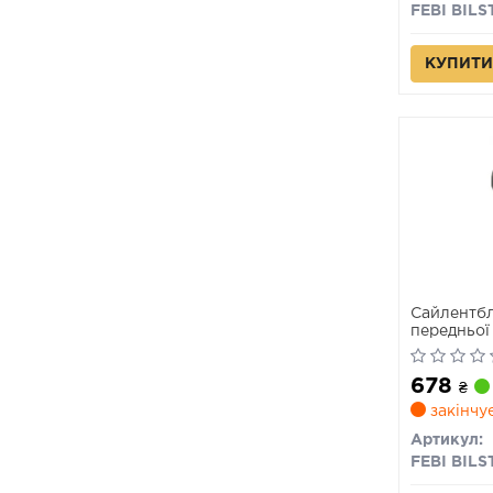
FEBI BILS
КУПИТИ
Сайлентбл
передньої
X3 (E83) 1.
678
₴
закінчу
Артикул:
FEBI BILS