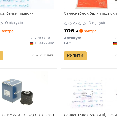
ок балки підвіски
Сайлентблок балки підвіск
0 відгуків
0 відгуків
706
завтра
₴
завтра
316 710 0000
Артикул:
Німеччина
FAG
Код: 28149-66
К
КУПИТИ
лки BMW X5 (E53) 00-06 зад.
Сайлентблок балки підвіск