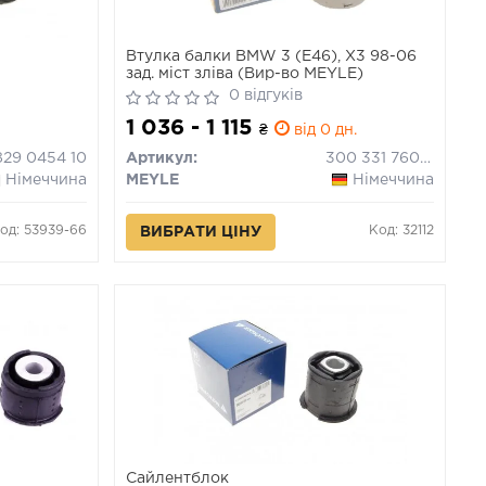
и
Втулка балки BMW 3 (E46), X3 98-06
зад. міст зліва (Вир-во MEYLE)
0 відгуків
1 036 - 1 115
₴
від 0 дн.
829 0454 10
Артикул:
300 331 7601/HD
Німеччина
MEYLE
Німеччина
од: 53939-66
Код: 32112
ВИБРАТИ ЦІНУ
и
Сайлентблок