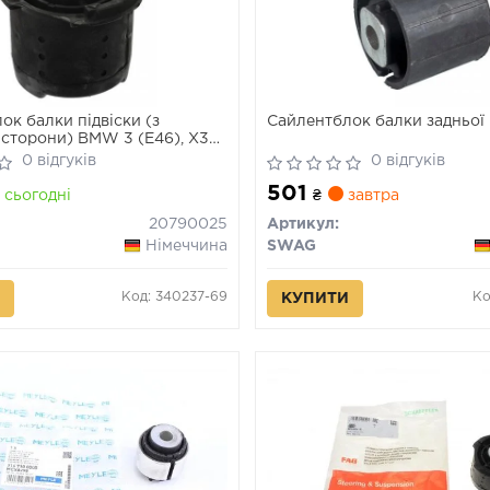
ок балки підвіски (з
Сайлентблок балки задньої
 сторони) BMW 3 (E46), X3
2 12.97-12.11
0 відгуків
0 відгуків
501
сьогодні
₴
завтра
20790025
Артикул:
Німеччина
SWAG
Код: 340237-69
Ко
КУПИТИ