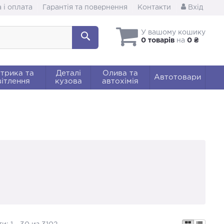
 і оплата
Гарантія та повернення
Контакти
Вхід
У вашому кошику
0 товарів
на
0 ₴
трика та
Деталі
Олива та
Автотовари
ітлення
кузова
автохімія