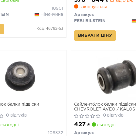
576 - 644
сьогодні
₴
від 0 дн.
закінчується
18901
TEIN
Німеччина
Артикул:
FEBI BILSTEIN
Код: 46762-53
ВИБРАТИ ЦІНУ
ок балки підвіски
Сайлентблок балки підвіски
CHEVROLET AVEO / KALO
KALOS 1.2-1.6 09.02-
0 відгуків
0 відгуків
427
сьогодні
₴
сьогодні
106332
Артикул: