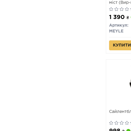
міст (Вир
1 390
₴
Артикул:
MEYLE
КУПИТИ
Сайлентбл