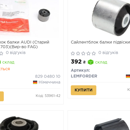
ок балки AUDI (Старий
Сайлентблок балки підвіск
703)(Вир-во FAG)
0 відгуків
0 відгуків
392
склад
₴
склад
ється
Артикул:
LEMFORDER
829 0480 10
Німеччина
К
КУПИТИ
Код: 53961-42