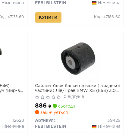
Німеччина
FEBI BILSTEIN
Німеччина
Код: 47135-60
Код: 47186-60
КУПИТИ
E46),
Сайлентблок балки підвіски (Із задньої
руч (Вир-во
частини) Лів/Прав BMW X5 (E53) 3.0-
4.8 01.00-10.06
0 відгуків
886
₴
сьогодні
закінчується
12628
Артикул:
39429
Німеччина
FEBI BILSTEIN
Німеччина