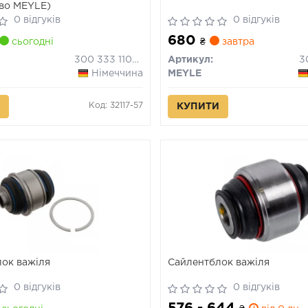
-во MEYLE)
0 відгуків
0 відгуків
680
сьогодні
₴
завтра
300 333 1105/HD
Артикул:
3
Німеччина
MEYLE
Код: 32117-57
КУПИТИ
ок важіля
Сайлентблок важіля
0 відгуків
0 відгуків