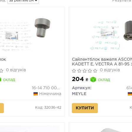
Результа
ня:
за рейтингом
лок
Сайлентблок важеля ASCON
KADETT E, VECTRA A 81-95 з
(Вир-во MEYLE)
0 відгуків
0 відгуків
204
склад
₴
склад
16-14 710 0004
Артикул:
61
Німеччина
MEYLE
Код: 32036-42
К
КУПИТИ