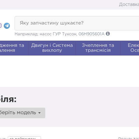
Доставка
Яку запчастину шукаєте?
Наприклад: насос ГУР Туксон, 06H905601A
дження та
Двигун і Система
Зчеплення та
Елек
алення
вихлопу
трансмісія
Осв
іля:
беріть модель