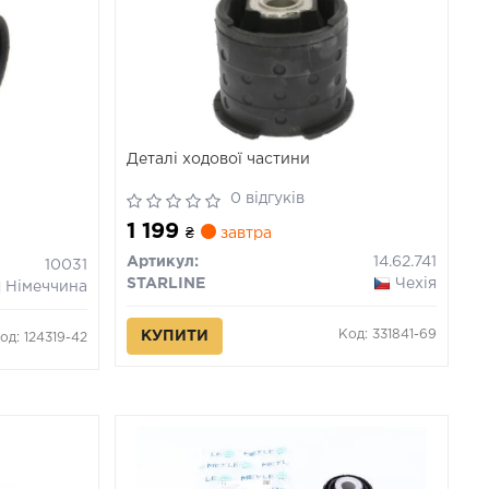
и
Деталі ходової частини
0 відгуків
1 199
₴
завтра
Артикул:
14.62.741
10031
STARLINE
Чехія
Німеччина
Код: 331841-69
КУПИТИ
од: 124319-42