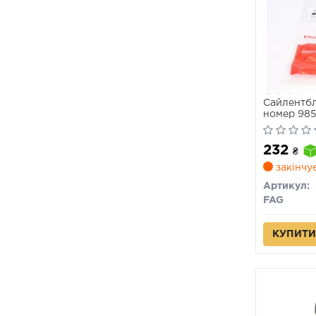
Сайлентбл
номер 985
232
₴
закінчу
Артикул:
FAG
КУПИТИ