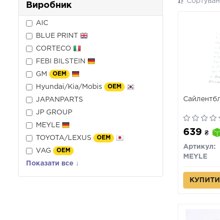
Сортуван
Виробник
AIC
BLUE PRINT
CORTECO
FEBI BILSTEIN
GM
OEM
Hyundai/Kia/Mobis
OEM
Сайлентб
JAPANPARTS
JP GROUP
MEYLE
639
₴
TOYOTA/LEXUS
OEM
Артикул:
VAG
OEM
MEYLE
Показати все ↓
КУПИТИ