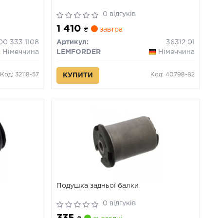
0 відгуків
1 410
₴
завтра
00 333 1108
Артикул:
36312 01
Німеччина
LEMFORDER
Німеччина
Код: 32118-57
Код: 40798-82
КУПИТИ
Подушка задньої балки
0 відгуків