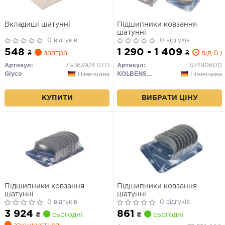
Вкладиші шатунні
Підшипники ковзання
шатунні
0 відгуків
0 відгуків
548
1 290 - 1 409
₴
завтра
₴
від 0 д
Артикул:
71-3639/4 STD
Артикул:
87490600
Glyco
KOLBENSCHMIDT
Німеччина
Німеччина
КУПИТИ
ВИБРАТИ ЦІНУ
Підшипники ковзання
Підшипники ковзання
шатунні
шатунні
0 відгуків
0 відгуків
3 924
861
₴
сьогодні
₴
сьогодні