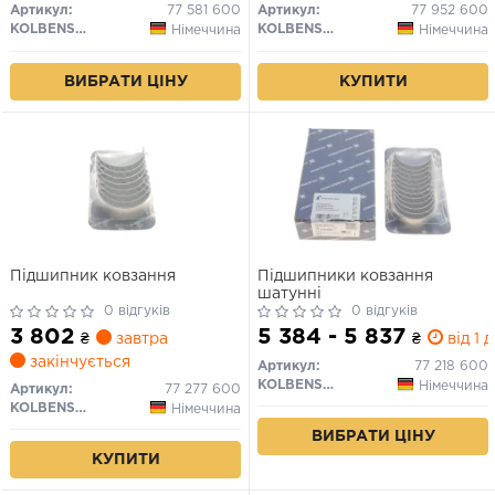
Артикул:
77 581 600
Артикул:
77 952 600
KOLBENSCHMIDT
KOLBENSCHMIDT
Німеччина
Німеччина
ВИБРАТИ ЦІНУ
КУПИТИ
Підшипник ковзання
Підшипники ковзання
шатунні
0 відгуків
0 відгуків
3 802
5 384 - 5 837
₴
завтра
₴
від 1 д
закінчується
Артикул:
77 218 600
KOLBENSCHMIDT
Німеччина
Артикул:
77 277 600
KOLBENSCHMIDT
Німеччина
ВИБРАТИ ЦІНУ
КУПИТИ