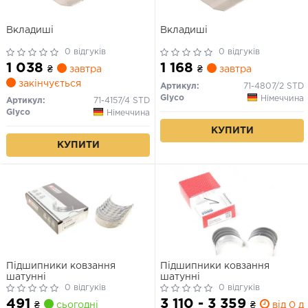
Вкладиші
Вкладиші
0 відгуків
0 відгуків
1 038
1 168
₴
завтра
₴
завтра
закінчується
Артикул:
71-4807/2 STD
Glyco
Німеччина
Артикул:
71-4157/4 STD
Glyco
Німеччина
КУПИТИ
КУПИТИ
Підшипники ковзання
Підшипники ковзання
шатунні
шатунні
0 відгуків
0 відгуків
491
3 110 - 3 359
₴
сьогодні
₴
від 0 дн