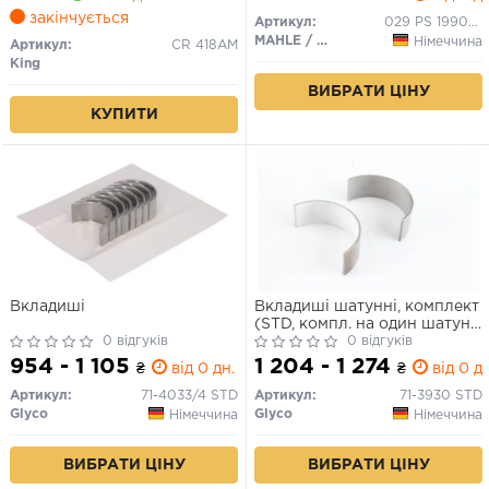
закінчується
Артикул:
029 PS 19909 000
MAHLE / KNECHT
Німеччина
Артикул:
CR 418AM
King
ВИБРАТИ ЦІНУ
КУПИТИ
Вкладиші
Вкладиші шатунні, комплект
(STD, компл. на один шатун)
0 відгуків
MAN TGE AUDI A1, A3, A4
0 відгуків
ALLROAD B8, A4 ALLROAD
954 - 1 105
1 204 - 1 274
₴
від 0 дн.
₴
від 0 дн
B9, A4 B6, A4 B7, A4 B8, A4
B9, A5, A6 C5, A6 C6, A6 C7,
Артикул:
71-4033/4 STD
Артикул:
71-3930 STD
A6 C8, Q2, Q3 1.9D/2.0D/2.5D
Glyco
Glyco
Німеччина
Німеччина
02.00-
ВИБРАТИ ЦІНУ
ВИБРАТИ ЦІНУ