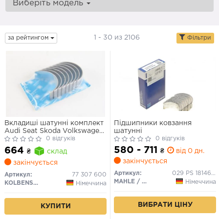
Виберіть модель
1 - 30 из 2106
за рейтингом
Фільтри
Вкладиші шатунні комплект
Підшипники ковзання
Audi Seat Skoda Volkswagen
шатунні
(AEA, AEE, AEX)
0 відгуків
0 відгуків
580 - 711
664
₴
від 0 дн.
₴
склад
закінчується
закінчується
Артикул:
029 PS 18146 000
Артикул:
77 307 600
MAHLE / KNECHT
Німеччина
KOLBENSCHMIDT
Німеччина
ВИБРАТИ ЦІНУ
КУПИТИ