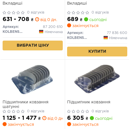
Вкладиші
Вкладиші
0 відгуків
0 відгуків
631 - 708
689
₴
від 0 дн.
₴
сьогодні
закінчується
Артикул:
87 200 610
KOLBENSCHMIDT
Німеччина
Артикул:
77 836 600
KOLBENSCHMIDT
Німеччина
ВИБРАТИ ЦІНУ
КУПИТИ
Підшипники ковзання
Підшипник ковзання
шатунні
0 відгуків
0 відгуків
1 125 - 1 477
6 305
₴
від 0 дн.
₴
сьогодні
закінчується
закінчується