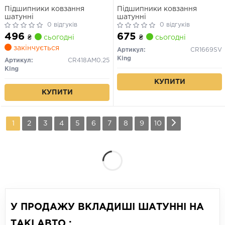
Підшипники ковзання
Підшипники ковзання
шатунні
шатунні
0 відгуків
0 відгуків
496
675
₴
сьогодні
₴
сьогодні
закінчується
Артикул:
CR1669SV
King
Артикул:
CR418AM0.25
King
КУПИТИ
КУПИТИ
1
2
3
4
5
6
7
8
9
10
У ПРОДАЖУ ВКЛАДИШІ ШАТУННІ НА
ТАКІ АВТО :