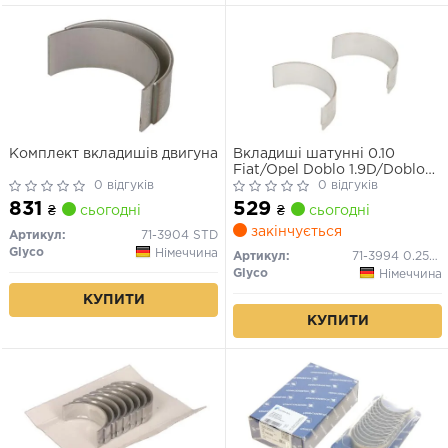
Комплект вкладишів двигуна
Вкладиші шатунні 0.10
Fiat/Opel Doblo 1.9D/Doblo
0 відгуків
1.9JTD/Astra,Vectra 1.9
0 відгуків
CDTI/223 A6.000/7.000
831
529
₴
сьогодні
₴
сьогодні
закінчується
Артикул:
71-3904 STD
Glyco
Німеччина
Артикул:
71-3994 0.25MM
Glyco
Німеччина
КУПИТИ
КУПИТИ