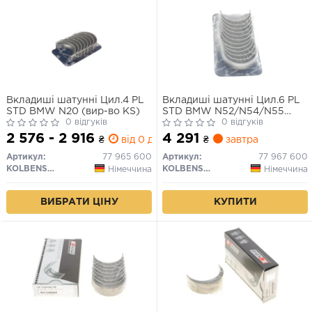
Вкладиші шатунні Цил.4 PL
Вкладиші шатунні Цил.6 PL
STD BMW N20 (вир-во KS)
STD BMW N52/N54/N55
0 відгуків
(вир-во KS)
0 відгуків
2 576 - 2 916
4 291
₴
від 0 дн.
₴
завтра
Артикул:
77 965 600
Артикул:
77 967 600
KOLBENSCHMIDT
KOLBENSCHMIDT
Німеччина
Німеччина
ВИБРАТИ ЦІНУ
КУПИТИ