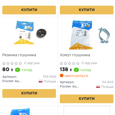
КУПИТИ
КУПИТИ
Резинка глушника
Хомут глушника
0 відгуків
0 відгуків
80
138
₴
склад
₴
склад
закінчується
Артикул:
793-908
Fischer Automotive One (FA1)
Польща
Артикул:
114-905
Fischer Automotive One (FA1)
Польща
КУПИТИ
КУПИТИ