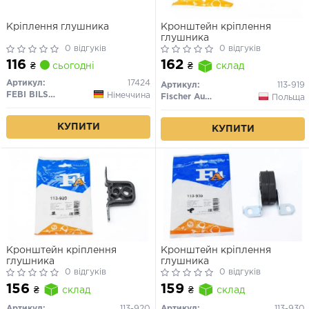
Кріплення глушника
Кронштейн кріплення
глушника
0 відгуків
0 відгуків
116
162
₴
сьогодні
₴
склад
Артикул:
17424
Артикул:
113-919
FEBI BILSTEIN
Німеччина
Fischer Automotive One (FA1)
Польща
КУПИТИ
КУПИТИ
Кронштейн кріплення
Кронштейн кріплення
глушника
глушника
0 відгуків
0 відгуків
156
159
₴
склад
₴
склад
Артикул:
113-920
Артикул:
113-930