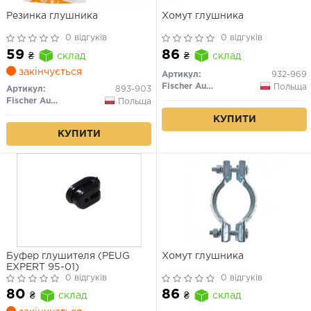
Резинка глушника
Хомут глушника
0 відгуків
0 відгуків
59
86
₴
склад
₴
склад
закінчується
Артикул:
932-969
Fischer Automotive One (FA1)
Польща
Артикул:
893-903
Fischer Automotive One (FA1)
Польща
КУПИТИ
КУПИТИ
Буфер глушителя (PEUG
Хомут глушника
EXPERT 95-01)
0 відгуків
0 відгуків
80
86
₴
склад
₴
склад