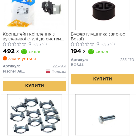
Кронштейн кріплення з
Буфер глушника (вир-во
вуглецевої сталі до системи
Bosal)
випуску відпрацьованих
0 відгуків
0 відгуків
газів
492
194
₴
склад
₴
склад
закінчується
Артикул:
255-170
BOSAL
Артикул:
223-931
Fischer Automotive One (FA1)
Польща
КУПИТИ
КУПИТИ