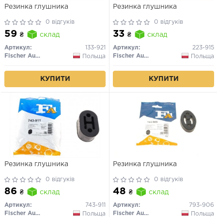
Резинка глушника
Резинка глушника
0 відгуків
0 відгуків
59
33
₴
склад
₴
склад
Артикул:
133-921
Артикул:
223-915
Fischer Automotive One (FA1)
Fischer Automotive One (FA1)
Польща
Польща
КУПИТИ
КУПИТИ
Резинка глушника
Резинка глушника
0 відгуків
0 відгуків
86
48
₴
склад
₴
склад
Артикул:
743-911
Артикул:
793-906
Fischer Automotive One (FA1)
Fischer Automotive One (FA1)
Польща
Польща