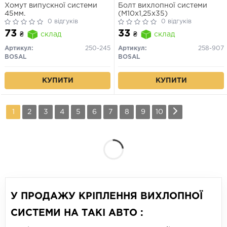
Хомут випускної системи
Болт вихлопної системи
45мм.
(M10x1,25x35)
0 відгуків
0 відгуків
73
33
₴
склад
₴
склад
Артикул:
250-245
Артикул:
258-907
BOSAL
BOSAL
КУПИТИ
КУПИТИ
1
2
3
4
5
6
7
8
9
10
У ПРОДАЖУ КРІПЛЕННЯ ВИХЛОПНОЇ
СИСТЕМИ НА ТАКІ АВТО :