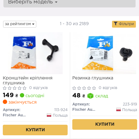
Виберіть модель
1 - 30 из 2189
за рейтингом
Фільтри
Кронштейн кріплення
Резинка глушника
глушника
0 відгуків
0 відгуків
149
48
₴
сьогодні
₴
склад
закінчується
Артикул:
223-919
Fischer Automotive One (FA1)
Польща
Артикул:
113-924
Fischer Automotive One (FA1)
Польща
КУПИТИ
КУПИТИ