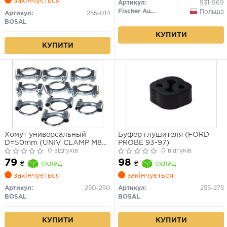
закінчується
Артикул:
931-969
Fischer Automotive One (FA1)
Польща
Артикул:
255-014
BOSAL
КУПИТИ
КУПИТИ
Хомут универсальный
Буфер глушителя (FORD
D=50mm (UNIV CLAMP M8
PROBE 93-97)
50MM) 1шт.
0 відгуків
0 відгуків
79
98
₴
склад
₴
склад
закінчується
закінчується
Артикул:
250-250
Артикул:
255-275
BOSAL
BOSAL
КУПИТИ
КУПИТИ