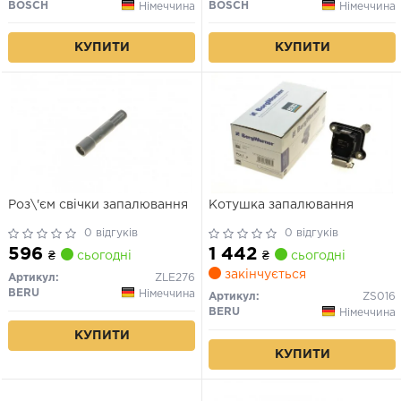
BOSCH
BOSCH
Німеччина
Німеччина
КУПИТИ
КУПИТИ
Роз\'єм свічки запалювання
Котушка запалювання
0 відгуків
0 відгуків
596
1 442
₴
сьогодні
₴
сьогодні
закінчується
Артикул:
ZLE276
BERU
Німеччина
Артикул:
ZS016
BERU
Німеччина
КУПИТИ
КУПИТИ