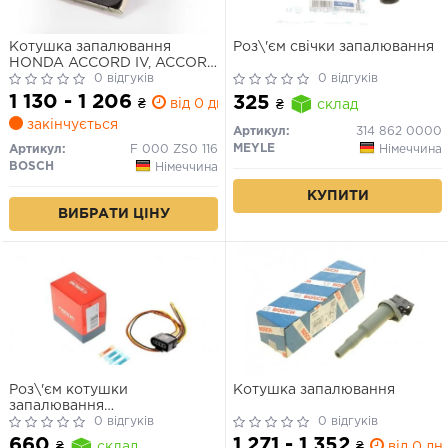
Котушка запалювання
Роз\'єм свічки запалювання
HONDA ACCORD IV, ACCORD
V, ACCORD VI, CIVIC V, CIVIC
0 відгуків
0 відгуків
VI, CR-V I, CRX III, DOMANI,
1 130 - 1 206
325
₴
від 0 дн.
₴
склад
HR-V, INTEGRA, LOGO,
закінчується
ORTHIA / PARTNER,
Артикул:
314 862 0000
PRELUDE IV, PRELUDE V,
MEYLE
Німеччина
Артикул:
F 000 ZS0 116
SHUTTLE, STEPWGN 1.3-2.3
BOSCH
Німеччина
01.90-
КУПИТИ
ВИБРАТИ ЦІНУ
Роз\'єм котушки
Котушка запалювання
запалювання
AUDI/SEAT/SKODA/VW
0 відгуків
0 відгуків
"98>>
1 271 - 1 352
660
₴
від 0 дн.
₴
склад