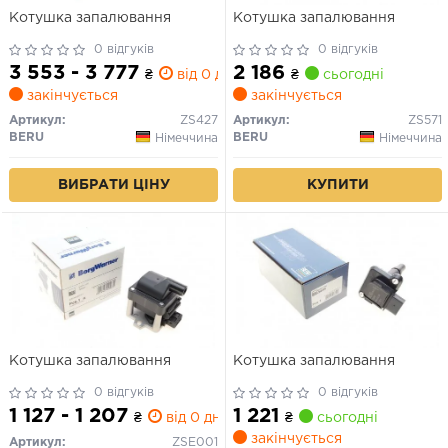
Котушка запалювання
Котушка запалювання
0 відгуків
0 відгуків
3 553 - 3 777
2 186
₴
від 0 дн.
₴
сьогодні
закінчується
закінчується
Артикул:
ZS427
Артикул:
ZS571
BERU
BERU
Німеччина
Німеччина
ВИБРАТИ ЦІНУ
КУПИТИ
Котушка запалювання
Котушка запалювання
0 відгуків
0 відгуків
1 127 - 1 207
1 221
₴
від 0 дн.
₴
сьогодні
закінчується
Артикул:
ZSE001