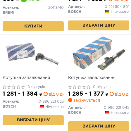
Артикул:
0 221 504 801
Артикул:
20113/40
BOSCH
Німеччина
BREMI
ВИБРАТИ ЦІНУ
КУПИТИ
Котушка запалювання
Котушка запалювання
0 відгуків
0 відгуків
1 281 - 1 384
1 285 - 1 377
₴
від 0 дн.
₴
від 0 дн
закінчується
Артикул:
0 986 221 023
BOSCH
Німеччина
Артикул:
0 986 221 045
BOSCH
Німеччина
ВИБРАТИ ЦІНУ
ВИБРАТИ ЦІНУ