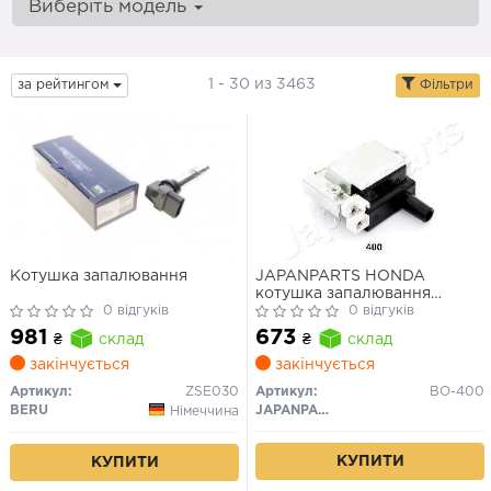
Виберіть модель
1 - 30 из 3463
за рейтингом
Фільтри
Котушка запалювання
JAPANPARTS HONDA
котушка запалювання
0 відгуків
Accord,Civic V,VI,CR-V I,HR-
0 відгуків
V,Prelude
981
673
₴
склад
₴
склад
закінчується
закінчується
Артикул:
ZSE030
Артикул:
BO-400
BERU
JAPANPARTS
Німеччина
КУПИТИ
КУПИТИ