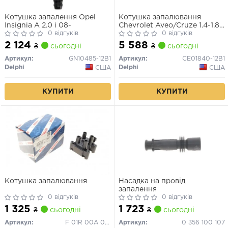
Котушка запалення Opel
Котушка запалювання
Insignia A 2.0 i 08-
Chevrolet Aveo/Cruze 1.4-1.8
0 відгуків
08-
0 відгуків
2 124
5 588
₴
сьогодні
₴
сьогодні
Артикул:
GN10485-12B1
Артикул:
CE01840-12B1
Delphi
Delphi
США
США
КУПИТИ
КУПИТИ
Котушка запалювання
Насадка на провід
запалення
0 відгуків
0 відгуків
1 325
1 723
₴
сьогодні
₴
сьогодні
Артикул:
F 01R 00A 025
Артикул:
0 356 100 107