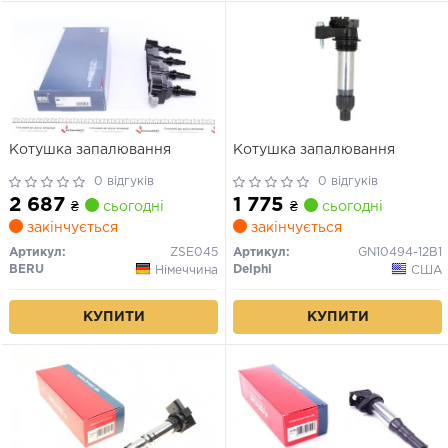
Котушка запалювання
Котушка запалювання
0 відгуків
0 відгуків
2 687
1 775
₴
сьогодні
₴
сьогодні
закінчується
закінчується
Артикул:
ZSE045
Артикул:
GN10494-12B1
BERU
Delphi
Німеччина
США
КУПИТИ
КУПИТИ