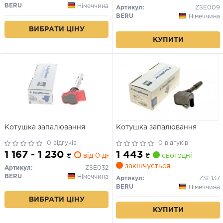
BERU
Німеччина
Артикул:
ZSE009
BERU
Німеччина
ВИБРАТИ ЦІНУ
КУПИТИ
Котушка запалювання
Котушка запалювання
0 відгуків
0 відгуків
1 167 - 1 230
1 443
₴
від 0 дн.
₴
сьогодні
закінчується
Артикул:
ZSE032
BERU
Німеччина
Артикул:
ZSE137
BERU
Німеччина
ВИБРАТИ ЦІНУ
КУПИТИ