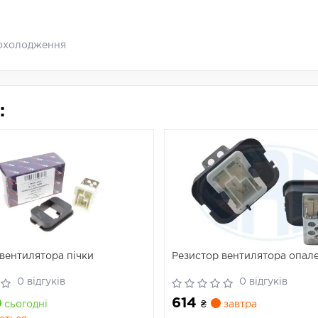
 охолодження
:
вентилятора пічки
Резистор вентилятора опал
0 відгуків
0 відгуків
614
сьогодні
₴
завтра