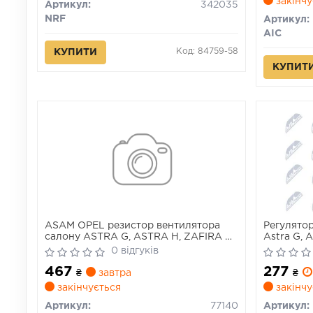
закінчу
Артикул:
342035
NRF
Артикул:
AIC
Код: 84759-58
КУПИТИ
КУПИТ
ASAM OPEL резистор вентилятора
Регулятор
салону ASTRA G, ASTRA H, ZAFIRA A
Astra G, A
98-
H Gtc, Zafi
0 відгуків
B/Minivan,
467
277
₴
завтра
₴
закінчується
закінчу
Артикул:
77140
Артикул: