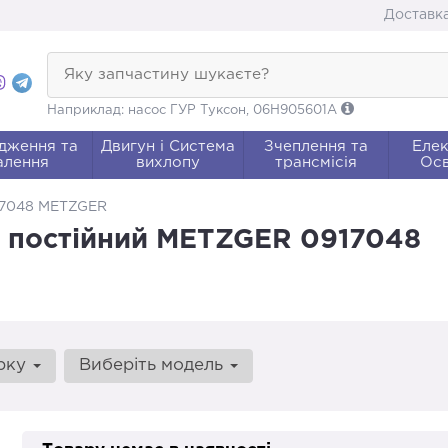
Доставка
Яку запчастину шукаєте?
Наприклад: насос ГУР Туксон, 06H905601A
дження та
Двигун і Система
Зчеплення та
Елек
алення
вихлопу
трансмісія
Осв
17048 METZGER
, постійний METZGER 0917048
арку
Виберіть модель