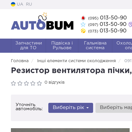
UA
RU
013-50-90
(095)
013-50-90
(097)
013-50-90
(073)
Запчастини
Підвіска і
Гальмівна
Охоло
для ТО
Рульове
система
оп
Головна
Інші елементи системи охолодження
09
Резистор вентилятора пічки
0 відгуків
Уточніть
Виберіть рік
Виберіть м
автомобіль: