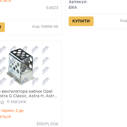
ється
Артикул:
ERA
54823
Код
КУПИТИ
Код: 114896-66
И
 вентилятора кабіни Opel
stra G Classic, Astra H, Astra
ra A, Zafira B, Zafira
0 відгуків
 Zafira C 1.2-2.2D 02.98-
термін 2 дн.
ється
ERDPL006