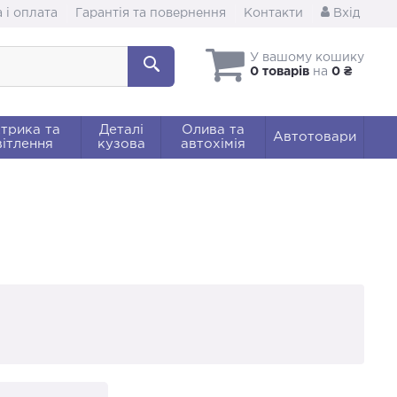
 і оплата
Гарантія та повернення
Контакти
Вхід
У вашому кошику
0 товарів
на
0 ₴
трика та
Деталі
Олива та
Автотовари
ітлення
кузова
автохімія