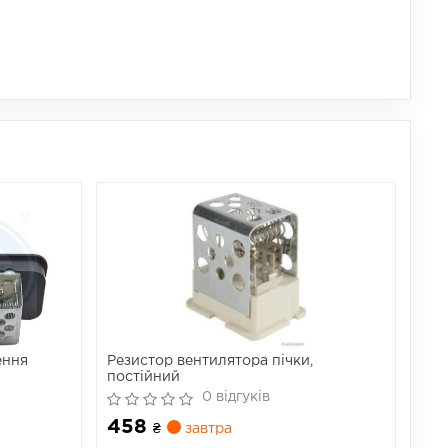
ення
Резистор вентилятора пічки,
постійний
0 відгуків
458
₴
завтра