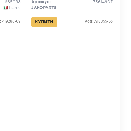
665098
Артикул:
75614907
Італія
JAKOPARTS
: 419286-69
Код: 798855-53
КУПИТИ