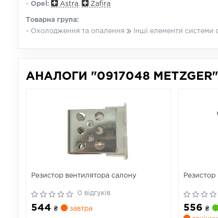
-
Opel:
Astra
,
Zafira
Товарна група:
- Охолодження та опалення
Інші елементи системи
АНАЛОГИ "0917048 METZGER"
Резистор вентилятора салону
Резистор 
0 відгуків
544
556
₴
завтра
₴