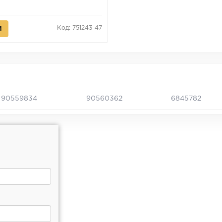
Код: 751243-47
И
90559834
90560362
6845782