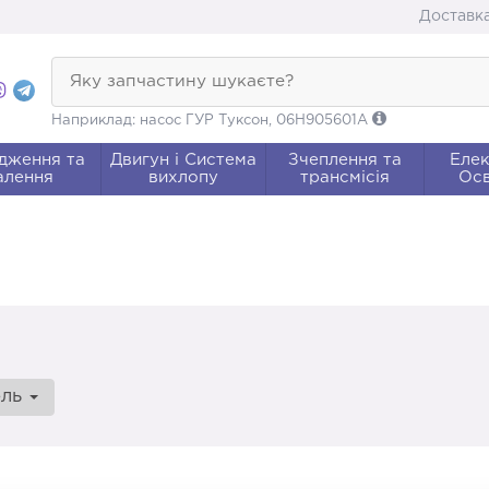
Доставка
Яку запчастину шукаєте?
Наприклад: насос ГУР Туксон, 06H905601A
дження та
Двигун і Система
Зчеплення та
Елек
алення
вихлопу
трансмісія
Осв
ель