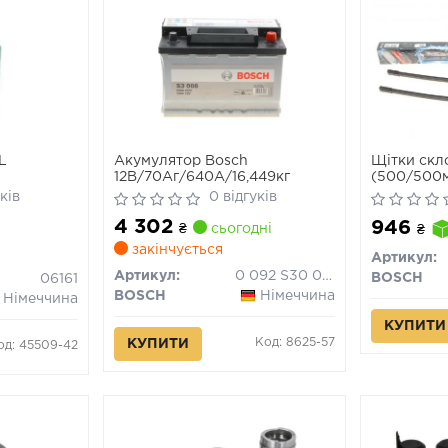
L
Акумулятор Bosch
Щітки скл
12В/70Аг/640А/16,449кг
(500/500
ків
0 відгуків
4 302
946
₴
сьогодні
₴
закінчується
Артикул:
Артикул:
0 092 S30 080
BOSCH
06161
BOSCH
Німеччина
Німеччина
КУПИТИ
Код: 8625-57
КУПИТИ
од: 45509-42