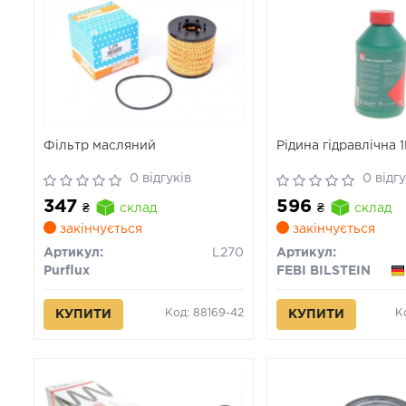
Фільтр масляний
Рідина гідравлічна 1
0 відгуків
0 відгу
347
596
₴
склад
₴
склад
закінчується
закінчується
Артикул:
L270
Артикул:
Purflux
FEBI BILSTEIN
Код: 88169-42
К
КУПИТИ
КУПИТИ