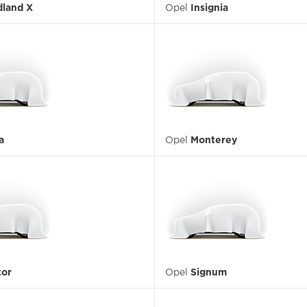
dland X
Opel
Insignia
a
Opel
Monterey
tor
Opel
Signum