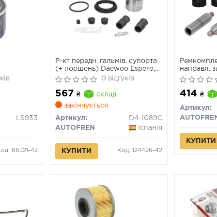
Р-кт передн. гальмів. супорта
Ремкомпле
(+ поршень) Daewoo Espero,
направл. з
Lanos, Sens, Nexia /Opel
NISSAN N
ків
0 відгуків
Ascona C, Astra F, Kadett E,
MOVANO B
567
414
Vectra A, B (Ate 52mm)
III 2.3D 02.
₴
склад
₴
закінчується
Артикул:
AUTOFRE
LS933
Артикул:
D4-1089C
AUTOFREN
Іспанія
КУПИТИ
од: 88321-42
Код: 124426-42
КУПИТИ