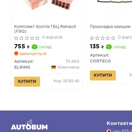
Комплект болтів ГБЦ Renault
Прокладка кришки 
(F9Q)
0 відгуків
0 відгу
755
135
₴
склад
₴
склад
закінчується
Артикул:
CORTECO
Артикул:
111.460
ELRING
Німеччина
К
КУПИТИ
Код: 32792-42
КУПИТИ
Контакт
013-
(095)