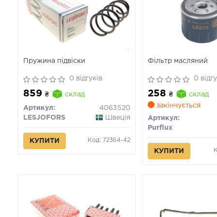
Пружина підвіски
Фільтр масляний
0 відгуків
0 відгу
859
258
₴
склад
₴
склад
закінчується
Артикул:
4063520
LESJOFORS
Швеція
Артикул:
Purflux
Код: 72364-42
КУПИТИ
К
КУПИТИ