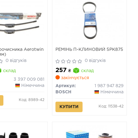
оочисника Aerotwin
РЕМІНЬ П-КЛИНОВИЙ 5PK875
мм)
0 відгуків
0 відгуків
257
склад
₴
склад
закінчується
3 397 009 081
Німеччина
Артикул:
1 987 947 829
BOSCH
Німеччина
Код: 8989-42
Код: 11538-42
КУПИТИ