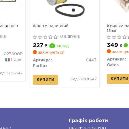
клапанів
Фільтр паливний
Кришка ра
1.1bar
ків
0 відгуків
349
227
₴
₴
склад
закінчує
закінчується
023600P
Артикул:
Італія
Артикул:
C443
Gates
Purflux
од: 57567-42
КУПИТИ
Код: 87930-42
КУПИТИ
и
Графік роботи
50-90
Пн-Пт: 9:00-18:00