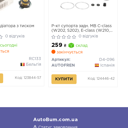
діатора з тиском
Р-кт супорта задн. MB C-class
(W202, S202), E-class (W210,
S124, S210), S-class (W126) (Ate
0 відгуків
0 відгуків
38mm)
259
сьогодні
₴
склад
ться
закінчується
RC133
Артикул:
D4-096
Бельгія
AUTOFREN
Іспанія
Код: 123844-57
Код: 124446-42
КУПИТИ
AutoBum.com.ua
Статус замовлення