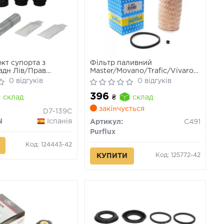
кт супорта з
Фільтр паливний
адн Лів/Прав
Master/Movano/Trafic/Vivaro
V400, OPEL
1.9-3.0 dCi 03>(Purflux)
0 відгуків
0 відгуків
, RENAULT MASTER
396
10-
склад
₴
склад
закінчується
D7-139C
N
Іспанія
Артикул:
C491
Purflux
Код: 124443-42
Код: 125772-42
КУПИТИ