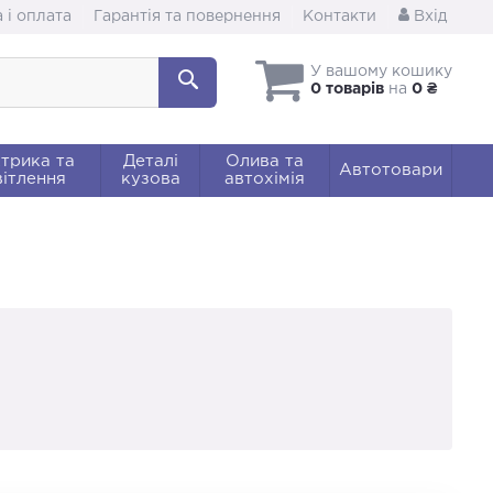
 і оплата
Гарантія та повернення
Контакти
Вхід
У вашому кошику
0 товарів
на
0 ₴
трика та
Деталі
Олива та
Автотовари
ітлення
кузова
автохімія