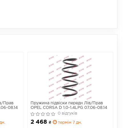
в/Прав
Пружина підвіски передн Лів/Прав
.06-08.14
OPEL CORSA D 1.0-1.4LPG 07.06-08.14
0 відгуків
2 468
дн.
₴
термін 7 дн.