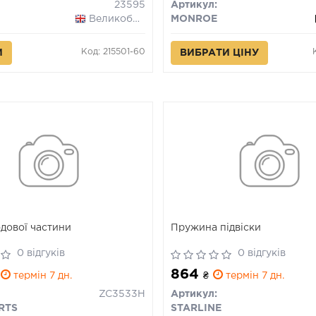
23595
Артикул:
Великобританія
MONROE
Код: 215501-60
И
ВИБРАТИ ЦІНУ
дової частини
Пружина підвіски
0 відгуків
0 відгуків
864
термін 7 дн.
₴
термін 7 дн.
ZC3533H
Артикул:
RTS
STARLINE