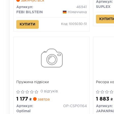
закінчується
Артикул:
SUPLEX
Артикул:
46941
FEBI BILSTEIN
Німеччина
КУПИТ
Код: 1005030-51
КУПИТИ
Пружина підвіски
Ресора хо
0 відгуків
1 177
1 883
₴
завтра
₴
Артикул:
OP-CSP01164
Артикул:
Optimal
JAPANPA