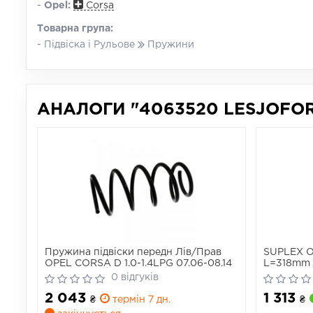
-
Opel:
Corsa
Товарна група:
- Підвіска і Рульове
Пружини
АНАЛОГИ "4063520 LESJOFOR
Пружина підвіски передн Лів/Прав
SUPLEX O
OPEL CORSA D 1.0-1.4LPG 07.06-08.14
L=318mm 
0 відгуків
2 043
1 313
₴
термін 7 дн.
₴