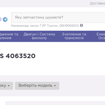
Доставка
Яку запчастину шукаєте?
Наприклад: насос ГУР Туксон, 06H905601A
дження та
Двигун і Система
Зчеплення та
Елек
алення
вихлопу
трансмісія
Осв
RS 4063520
арку
Виберіть модель