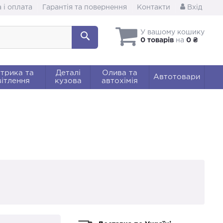
 і оплата
Гарантія та повернення
Контакти
Вхід
У вашому кошику
0 товарів
на
0 ₴
трика та
Деталі
Олива та
Автотовари
ітлення
кузова
автохімія