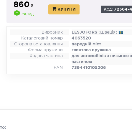
860
₴
КУПИТИ
Код:
72364-
склад
Виробник
LESJOFORS
(Швеція)
Каталоговий номер
4063520
Сторона встановлення
передній міст
Форма пружини
гвинтова пружина
Ходова частина
для автомобілів з низькою
частиною
EAN
7394410105206
то: