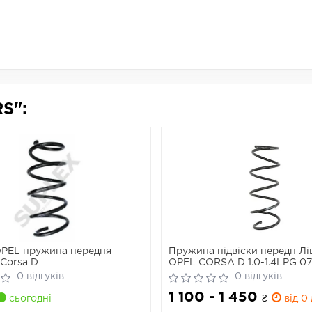
S":
PEL пружина передня
Пружина підвіски передн Лі
Corsa D
OPEL CORSA D 1.0-1.4LPG 07
0 відгуків
0 відгуків
1 100 - 1 450
сьогодні
₴
від 0 