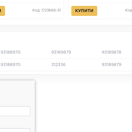
Код: 1723666-51
Код
И
КУПИТИ
93188970
93189879
93189878
93188970
312336
93189879