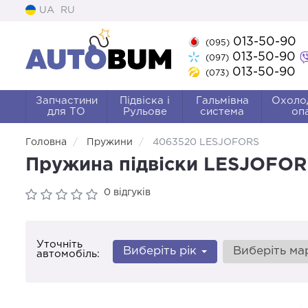
UA
RU
013-50-90
(095)
013-50-90
(097)
013-50-90
(073)
Запчастини
Підвіска і
Гальмівна
Охоло
для ТО
Рульове
система
оп
Головна
Пружини
4063520 LESJOFORS
Пружина підвіски LESJOFO
0 відгуків
Уточніть
Виберіть рік
Виберіть м
автомобіль: