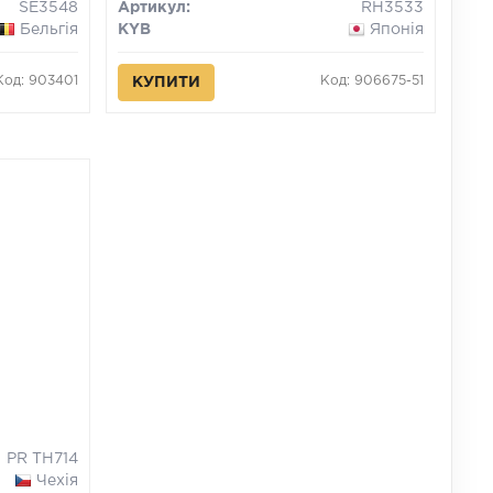
SE3548
Артикул:
RH3533
Бельгія
KYB
Японія
Код: 903401
Код: 906675-51
КУПИТИ
PR TH714
Чехія